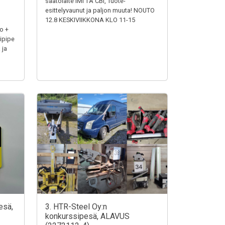
säätölaite IMI TA CBI, Tuote-
esittelyvaunut ja paljon muuta! NOUTO
12.8 KESKIVIIKKONA KLO 11-15
o +
ipipe
 ja
esä,
3. HTR-Steel Oy:n
konkurssipesä, ALAVUS