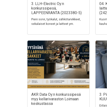
3. LLH-Electric Oy:n
04. 
konkurssipesä,
lait
LAPPEENRANTA (2023380-5)
(242
Pieni sorvi, työkalut, sähkötarvikkeet,
Kuorm
sekalaiset koneet ja laitteet ym.
kauha
AKR Data Oy:n konkurssipesä
3. P
myy kellarivaraston Loimaan
KUU
keskustassa
Erila