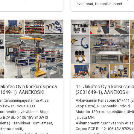
lavan osat, terassikalusteet
Jakotec Oy:n konkurssipesä
11. Jakotec Oy:n konkurssi
31649-1), ÄÄNEKOSKI
(2031649-1), ÄÄNEKOSKI
ttiväänninjärjestelmä Atlas
Akkuväännin Panasonic EY7441 (2
o Power Focus 4000,
kappaletta), Ruuvipenkki Ridgid
omenttiruuvinväännin Atlas
Matador 120 + korkeussäädettävä
o BCP BL-6-106 18V 810W (3
jalusta MPI,
letta) + tarvikkeet Toimilaitteet,
Akkumomenttiruuvinväännin Atlas
termostaatit,
Copco BCP BL-12-106 18V 870W (