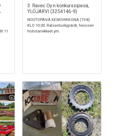
y
3. Ravec Oy:n konkurssipesä,
A
YLÖJÄRVI (3254146-9)
NOUTOPÄIVÄ KESKIVIIKKONA (19.8)
KLO 10.00. Ratsastuskypärät, hevosen
it 11
hoitotarvikkeet ym.