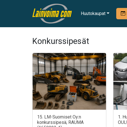
Huutokaupat
Konkurssipesät
15. LM-Suomiset Oy:n
1. H
konkurssipesä, RAUMA
OUL