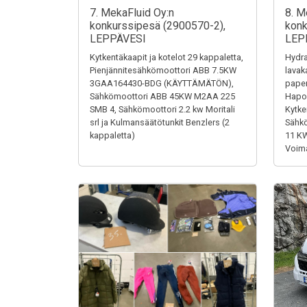
7. MekaFluid Oy:n
8. M
konkurssipesä (2900570-2),
konk
LEPPÄVESI
LEP
Kytkentäkaapit ja kotelot 29 kappaletta,
Hydra
Pienjännitesähkömoottori ABB 7.5KW
lavak
3GAA164430-BDG (KÄYTTÄMÄTÖN),
paper
Sähkömoottori ABB 45KW M2AA 225
Hapon
SMB 4, Sähkömoottori 2.2 kw Moritali
Kytke
srl ja Kulmansäätötunkit Benzlers (2
Sähk
kappaletta)
11 K
Voima