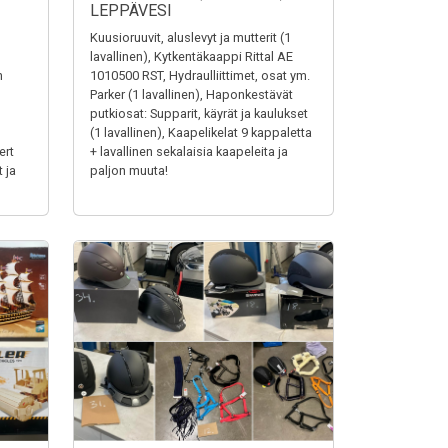
LEPPÄVESI
Kuusioruuvit, aluslevyt ja mutterit (1
lavallinen), Kytkentäkaappi Rittal AE
n
1010500 RST, Hydraulliittimet, osat ym.
Parker (1 lavallinen), Haponkestävät
putkiosat: Supparit, käyrät ja kaulukset
(1 lavallinen), Kaapelikelat 9 kappaletta
ert
+ lavallinen sekalaisia kaapeleita ja
 ja
paljon muuta!