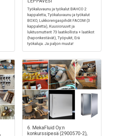
LEPPÄVESI
Työkaluvaunu ja työkalut BAHCO 2
kappaletta, Työkaluvaunu ja työkalut
BOXO, Lukkorengaspihdit FACOM (3
kappaletta), Kuusioruuvit ja
lukitusmutterit 73 laatikollista + laatikot
(haponkestävät), Työpukit, Erä
työkaluja. Ja paljon muuta!
6. MekaFluid Oy:n
,
konkurssipesä (2900570-2),