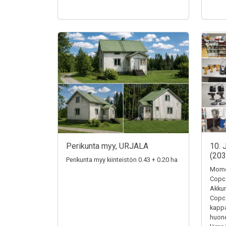
Perikunta myy, URJALA
10. 
(20
Perikunta myy kiinteistön 0.43 + 0.20 ha
Momen
Copc
Akkum
Copc
kappa
huone