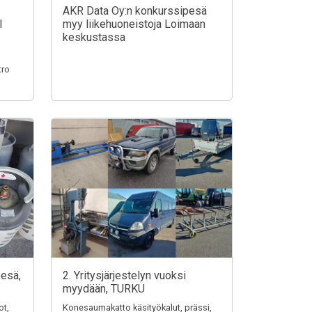
AKR Data Oy:n konkurssipesä
I
myy liikehuoneistoja Loimaan
keskustassa
tro
pesä,
2. Yritysjärjestelyn vuoksi
myydään, TURKU
ot,
Konesaumakatto käsityökalut, prässi,