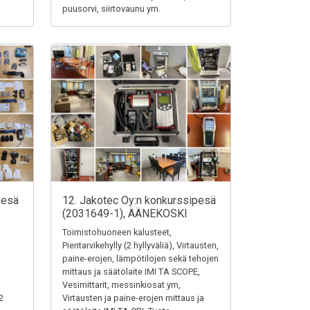
puusorvi, siirtovaunu ym.
pesä
12. Jakotec Oy:n konkurssipesä
(2031649-1), ÄÄNEKOSKI
Toimistohuoneen kalusteet,
Pientarvikehylly (2 hyllyväliä), Virtausten,
paine-erojen, lämpötilojen sekä tehojen
mittaus ja säätölaite IMI TA SCOPE,
Vesimittarit, messinkiosat ym,
2
Virtausten ja paine-erojen mittaus ja