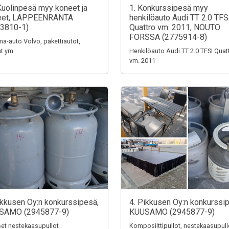
Kuolinpesä myy koneet ja
1. Konkurssipesä myy
teet, LAPPEENRANTA
henkilöauto Audi TT 2.0 TFS
3810-1)
Quattro vm. 2011, NOUTO
FORSSA (2775914-8)
a-auto Volvo, pakettiautot,
t ym.
Henkilöauto Audi TT 2.0 TFSI Quat
vm. 2011
ikkusen Oy:n konkurssipesä,
4. Pikkusen Oy:n konkurssi
SAMO (2945877-9)
KUUSAMO (2945877-9)
iset nestekaasupullot
Komposiittipullot, nestekaasupull