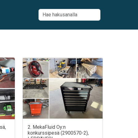
sä,
2. MekaFluid Oy:n
konkurssipesä (2900570-2),