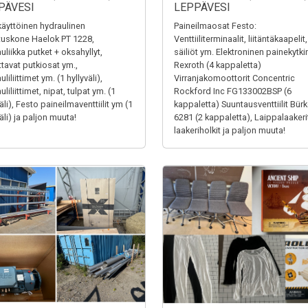
PÄVESI
LEPPÄVESI
äyttöinen hydraulinen
Paineilmaosat Festo:
tuskone Haelok PT 1228,
Venttiiliterminaalit, liitäntäkaapelit,
uliikka putket + oksahyllyt,
säiliöt ym. Elektroninen painekytki
ttavat putkiosat ym.,
Rexroth (4 kappaletta)
liliittimet ym. (1 hyllyväli),
Virranjakomoottorit Concentric
liliittimet, nipat, tulpat ym. (1
Rockford Inc FG133002BSP (6
äli), Festo paineilmaventtiilit ym (1
kappaletta) Suuntausventtiilit Bürk
äli) ja paljon muuta!
6281 (2 kappaletta), Laippalaakerit
laakeriholkit ja paljon muuta!