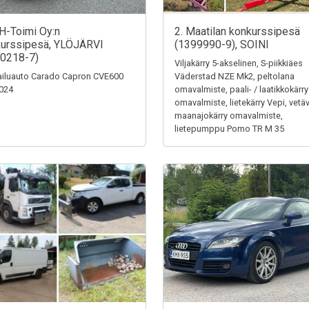
H-Toimi Oy:n
2. Maatilan konkurssipesä
urssipesä, YLÖJÄRVI
(1399990-9), SOINI
0218-7)
Viljakärry 5-akselinen, S-piikkiäes
iluauto Carado Capron CVE600
Väderstad NZE Mk2, peltolana
024
omavalmiste, paali- / laatikkokärry
omavalmiste, lietekärry Vepi, vetä
maanajokärry omavalmiste,
lietepumppu Pomo TR M 35