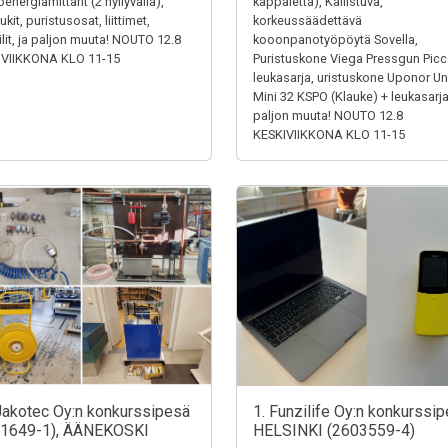
energiamittarit (2 hyllyväliä),
kappaletta), Kallistuva,
kit, puristusosat, liittimet,
korkeussäädettävä
iilit, ja paljon muuta! NOUTO 12.8
kooonpanotyöpöytä Sovella,
IVIIKKONA KLO 11-15
Puristuskone Viega Pressgun Picc
leukasarja, uristuskone Uponor Un
Mini 32 KSPO (Klauke) + leukasarja
paljon muuta! NOUTO 12.8
KESKIVIIKKONA KLO 11-15
Jakotec Oy:n konkurssipesä
1. Funzilife Oy:n konkurssip
31649-1), ÄÄNEKOSKI
HELSINKI (2603559-4)