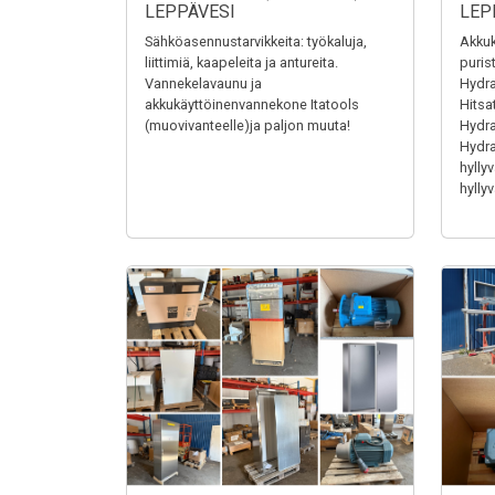
LEPPÄVESI
LEP
Sähköasennustarvikkeita: työkaluja,
Akkuk
liittimiä, kaapeleita ja antureita.
puris
Vannekelavaunu ja
Hydra
akkukäyttöinenvannekone Itatools
Hitsa
(muovivanteelle)ja paljon muuta!
Hydrau
Hydrau
hyllyv
hyllyv