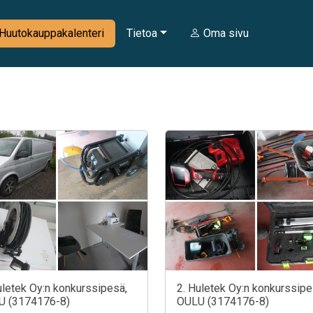
Huutokauppakalenteri
Tietoa
Oma sivu
uletek Oy:n konkurssipesä,
2. Huletek Oy:n konkurssipe
U (3174176-8)
OULU (3174176-8)