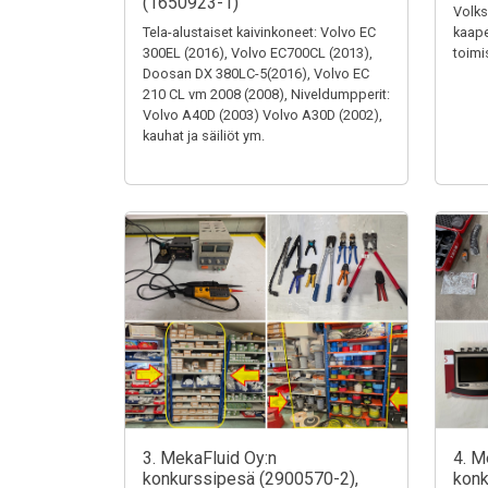
(1650923-1)
Volks
Tela-alustaiset kaivinkoneet: Volvo EC
kaape
300EL (2016), Volvo EC700CL (2013),
toimi
Doosan DX 380LC-5(2016), Volvo EC
210 CL vm 2008 (2008), Niveldumpperit:
Volvo A40D (2003) Volvo A30D (2002),
kauhat ja säiliöt ym.
3. MekaFluid Oy:n
4. M
konkurssipesä (2900570-2),
konk