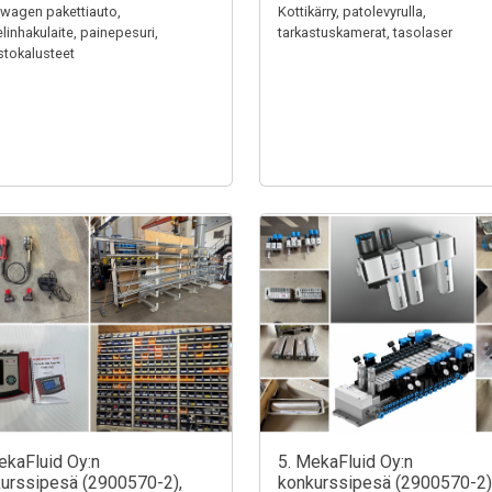
wagen pakettiauto,
Kottikärry, patolevyrulla,
linhakulaite, painepesuri,
tarkastuskamerat, tasolaser
stokalusteet
ekaFluid Oy:n
5. MekaFluid Oy:n
urssipesä (2900570-2),
konkurssipesä (2900570-2)