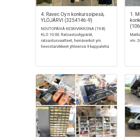
4. Ravec Oy:n konkurssipesä,
1. M
YLÖJÄRVI (3254146-9)
konk
(106
NOUTOPÄIVÄ KESKIVIIKKONA (19.8)
KLO 10.00. Ratsastuskypärät,
Matka
ratsastusvaatteet, heinäverkot ym.
vm. 2
hevostarvikkeet yhteensä 9 kappaletta