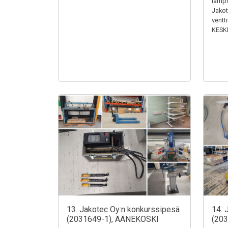
lämpö
Jakotu
ventt
KESK
13. Jakotec Oy:n konkurssipesä
14. 
(2031649-1), ÄÄNEKOSKI
(20