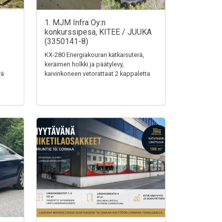
1. MJM Infra Oy:n
konkurssipesä, KITEE / JUUKA
(3350141-8)
KX-280 Energiakouran katkaisuterä,
keräimen holkki ja päätylevy,
vä
kaivinkoneen vetorattaat 2 kappaletta