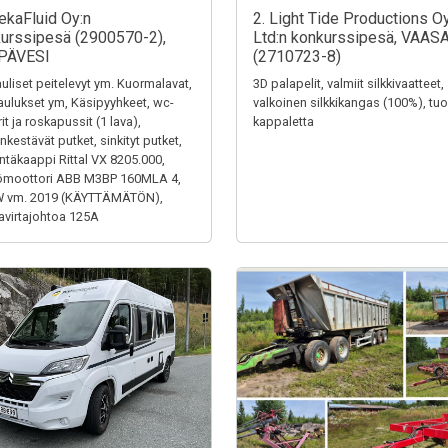
ekaFluid Oy:n
2. Light Tide Productions O
urssipesä (2900570-2),
Ltd:n konkurssipesä, VAAS
PÄVESI
(2710723-8)
uliset peitelevyt ym. Kuormalavat,
3D palapelit, valmiit silkkivaatteet,
aulukset ym, Käsipyyhkeet, wc-
valkoinen silkkikangas (100%), tuol
it ja roskapussit (1 lava),
kappaletta
kestävät putket, sinkityt putket,
ntäkaappi Rittal VX 8205.000,
ömoottori ABB M3BP 160MLA 4,
W vm. 2019 (KÄYTTÄMÄTÖN),
virtajohtoa 125A