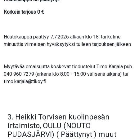
Korkein tarjous
0
€
Huutokauppa päättyy 7.7.2026 alkaen klo 18, tai kolme
minuuttia viimeisen hyväksytyksi tulleen tarjouksen jälkeen
Myytävää omaisuutta koskevat tiedustelut Timo Karjala puh.
040 960 7279 (arkena klo 8.00 - 15.00 välisenä aikana) tai
timo.karjala@tlkoy.fi
3. Heikki Torvisen kuolinpesän
irtaimisto, OULU (NOUTO
PUDASJÄRVI) ( Päättynyt ) muut