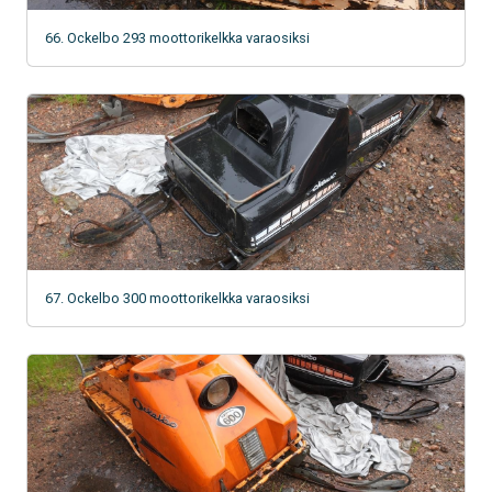
66. Ockelbo 293 moottorikelkka varaosiksi
67. Ockelbo 300 moottorikelkka varaosiksi