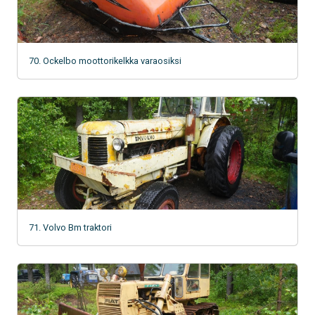
70. Ockelbo moottorikelkka varaosiksi
71. Volvo Bm traktori