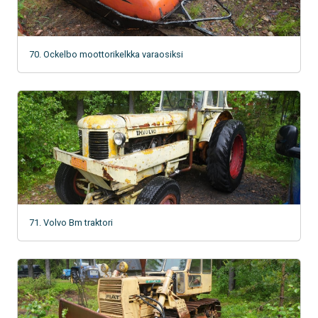
70. Ockelbo moottorikelkka varaosiksi
71. Volvo Bm traktori