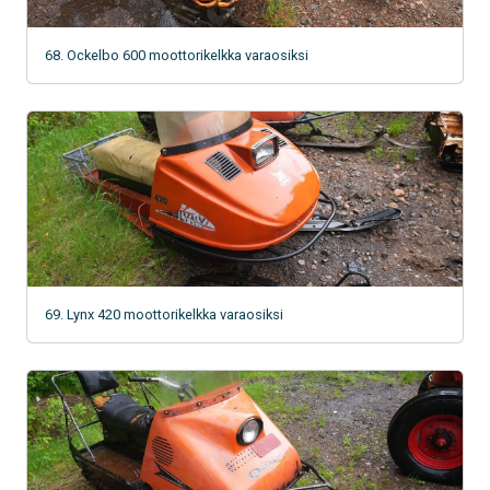
68. Ockelbo 600 moottorikelkka varaosiksi
69. Lynx 420 moottorikelkka varaosiksi