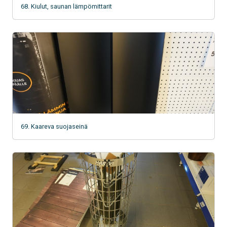
68. Kiulut, saunan lämpömittarit
69. Kaareva suojaseinä