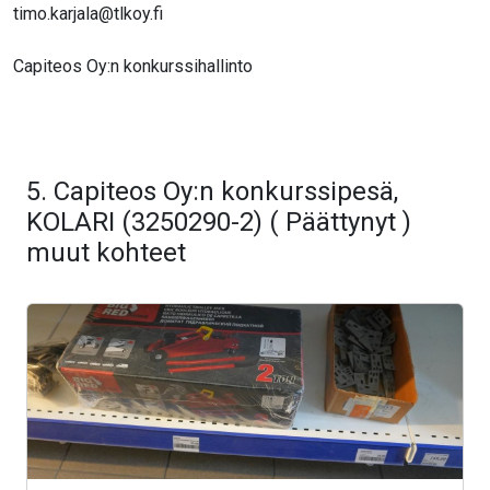
timo.karjala@tlkoy.fi
Capiteos Oy:n konkurssihallinto
5. Capiteos Oy:n konkurssipesä,
KOLARI (3250290-2) ( Päättynyt )
muut kohteet