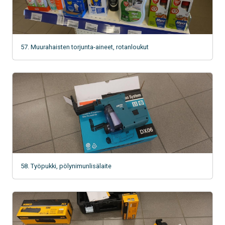
57. Muurahaisten torjunta-aineet, rotanloukut
58. Työpukki, pölynimunlisälaite