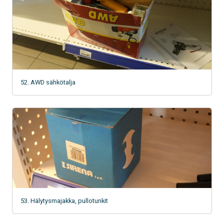
52. AWD sähkötalja
53. Hälytysmajakka, pullotunkit