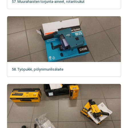
57. Muurahaisten torjunta-aineet, rotanloukut
58. Työpukki, pölynimunlisälaite