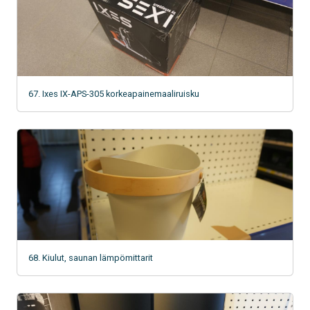
67. Ixes IX-APS-305 korkeapainemaaliruisku
68. Kiulut, saunan lämpömittarit