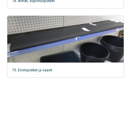
74. Arinat, supistusputket
75. Eristeputket ja saavit