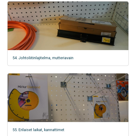
54. Johtoliitinlajitelma, mutteriavain
55. Erilaiset laikat, kannattimet