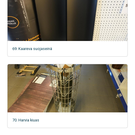
69. Kaareva suojaseinä
70. Harvia kiuas