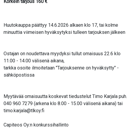
Korkein tarjous
160
€
Huutokauppa päättyy 14.6.2026 alkaen klo 17, tai kolme
minuuttia viimeisen hyväksytyksi tulleen tarjouksen jälkeen
Ostajan on noudettava myydyksi tullut omaisuus 22.6 klo
11.00 - 14.00 välisenä aikana,
tarkka osoite ilmoitetaan "Tarjouksenne on hyväksytty" -
sähköpostissa
Myytävää omaisuutta koskevat tiedustelut Timo Karjala puh.
040 960 7279 (arkena klo 8.00 - 15.00 välisenä aikana) tai
timo.karjala@tlkoy.fi
Capiteos Oy:n konkurssihallinto