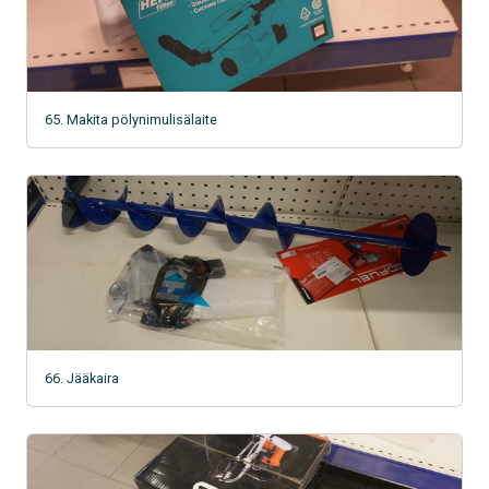
65. Makita pölynimulisälaite
66. Jääkaira