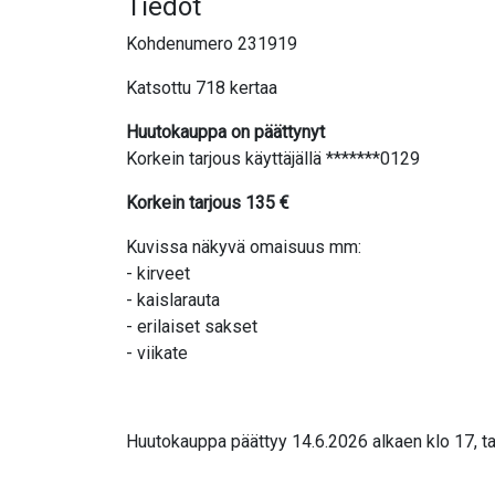
Tiedot
Kohdenumero 231919
Katsottu 718 kertaa
Huutokauppa on päättynyt
Korkein tarjous käyttäjällä *******0129
Korkein tarjous
135
€
Kuvissa näkyvä omaisuus mm:
- kirveet
- kaislarauta
- erilaiset sakset
- viikate
Huutokauppa päättyy 14.6.2026 alkaen klo 17, ta