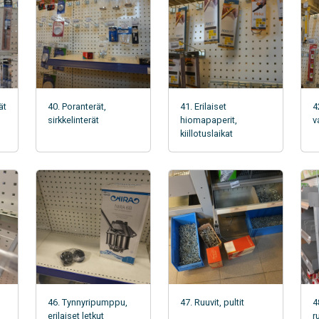
ät
40. Poranterät,
41. Erilaiset
4
sirkkelinterät
hiomapaperit,
v
kiillotuslaikat
46. Tynnyripumppu,
47. Ruuvit, pultit
4
erilaiset letkut
r