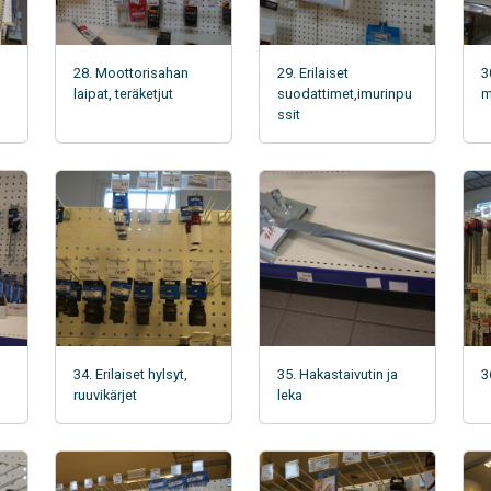
28. Moottorisahan
29. Erilaiset
3
laipat, teräketjut
suodattimet,imurinpu
m
ssit
34. Erilaiset hylsyt,
35. Hakastaivutin ja
3
ruuvikärjet
leka