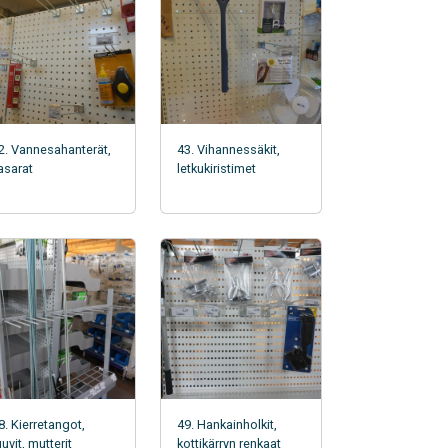
2. Vannesahanterät,
43. Vihannessäkit,
asarat
letkukiristimet
8. Kierretangot,
49. Hankainholkit,
uuvit, mutterit
kottikärryn renkaat