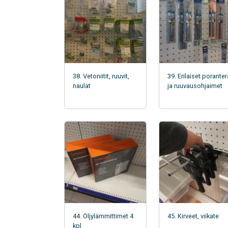
38. Vetoniitit, ruuvit,
39. Erilaiset poranter
naulat
ja ruuvausohjaimet
44. Öljylämmittimet 4
45. Kirveet, viikate
kpl