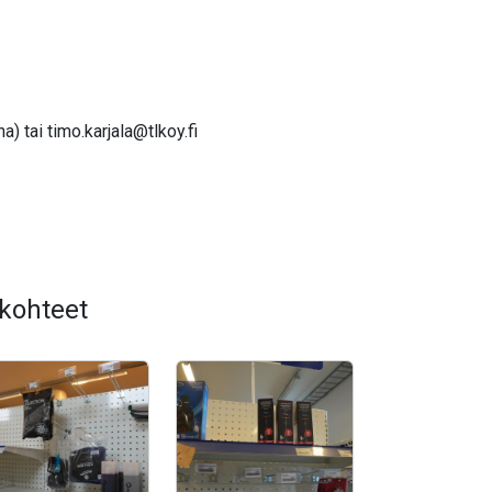
na) tai
timo.karjala@tlkoy.fi
 kohteet