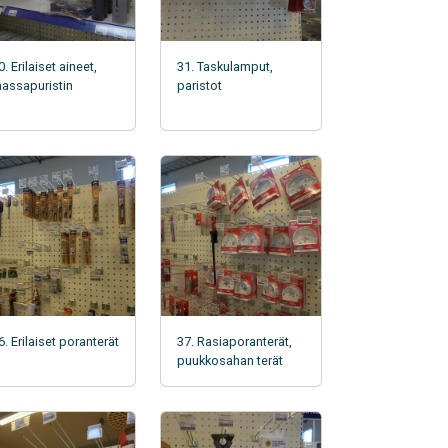
0. Erilaiset aineet,
31. Taskulamput,
assapuristin
paristot
6. Erilaiset poranterät
37. Rasiaporanterät,
puukkosahan terät