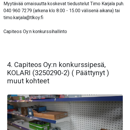
Myytävää omaisuutta koskevat tiedustelut Timo Karjala puh.
040 960 7279 (arkena klo 8.00 - 15.00 välisenä aikana) tai
timo.karjala@tlkoy.fi
Capiteos Oy:n konkurssihallinto
4. Capiteos Oy:n konkurssipesä,
KOLARI (3250290-2) ( Päättynyt )
muut kohteet