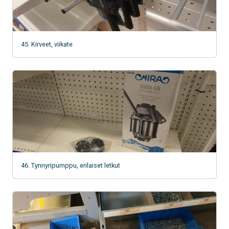
45. Kirveet, viikate
46. Tynnyripumppu, erilaiset letkut