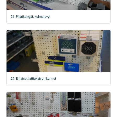
26. Pilarikengät, kulmalevyt
27. Erilaiset lattiakaivon kannet