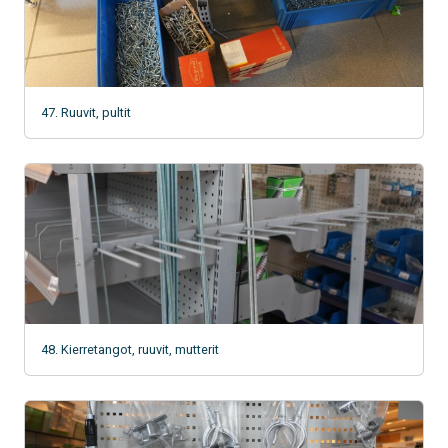
47. Ruuvit, pultit
48. Kierretangot, ruuvit, mutterit