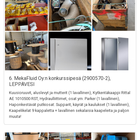
6. MekaFluid Oy:n konkurssipesä (2900570-2),
LEPPÄVESI
Kuusioruuvit, aluslevyt ja mutterit (1 lavallinen), Kytkentäkaappi Rittal
AE 1010500 RST, Hydraulliittimet, osat ym. Parker (1 lavallinen),
Haponkestävät putkiosat: Supparit, käyrät ja kaulukset (1 lavallinen),
Kaapelikelat 9 kappaletta + lavallinen sekalaisia kaapeleita ja paljon
muuta!