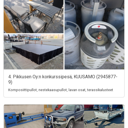
4. Pikkusen Oy:n konkurssipesä, KUUSAMO (2945877-
9)
Komposiittipullot, nestekaasupullot, lavan osat, terassikalusteet