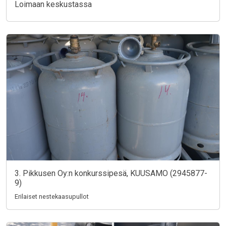
Loimaan keskustassa
3. Pikkusen Oy:n konkurssipesä, KUUSAMO (2945877-
9)
Erilaiset nestekaasupullot