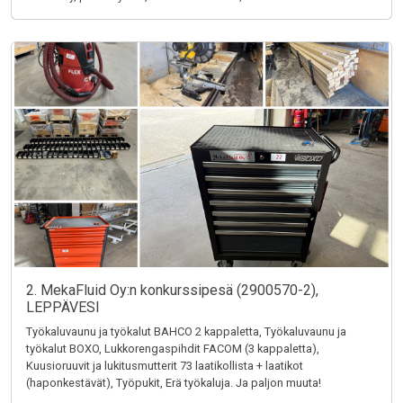
2. MekaFluid Oy:n konkurssipesä (2900570-2),
LEPPÄVESI
Työkaluvaunu ja työkalut BAHCO 2 kappaletta, Työkaluvaunu ja
työkalut BOXO, Lukkorengaspihdit FACOM (3 kappaletta),
Kuusioruuvit ja lukitusmutterit 73 laatikollista + laatikot
(haponkestävät), Työpukit, Erä työkaluja. Ja paljon muuta!