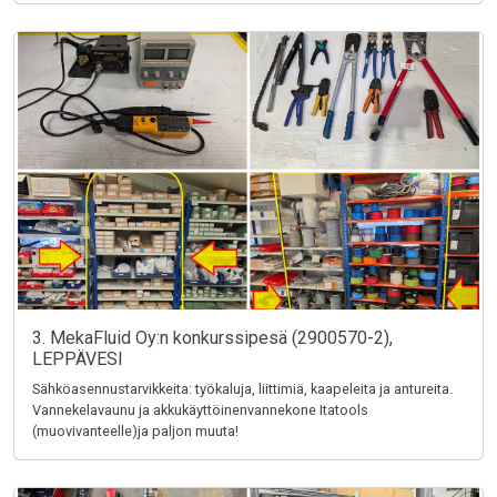
3. MekaFluid Oy:n konkurssipesä (2900570-2),
LEPPÄVESI
Sähköasennustarvikkeita: työkaluja, liittimiä, kaapeleita ja antureita.
Vannekelavaunu ja akkukäyttöinenvannekone Itatools
(muovivanteelle)ja paljon muuta!