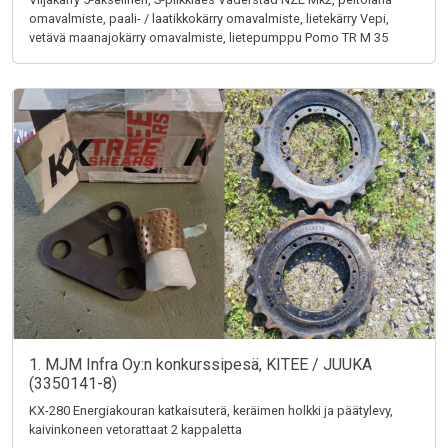
omavalmiste, paali- / laatikkokärry omavalmiste, lietekärry Vepi,
vetävä maanajokärry omavalmiste, lietepumppu Pomo TR M 35
1. MJM Infra Oy:n konkurssipesä, KITEE / JUUKA
(3350141-8)
KX-280 Energiakouran katkaisuterä, keräimen holkki ja päätylevy,
kaivinkoneen vetorattaat 2 kappaletta