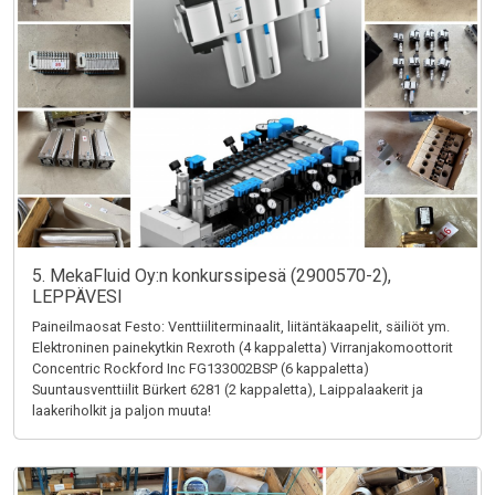
5. MekaFluid Oy:n konkurssipesä (2900570-2),
LEPPÄVESI
Paineilmaosat Festo: Venttiiliterminaalit, liitäntäkaapelit, säiliöt ym.
Elektroninen painekytkin Rexroth (4 kappaletta) Virranjakomoottorit
Concentric Rockford Inc FG133002BSP (6 kappaletta)
Suuntausventtiilit Bürkert 6281 (2 kappaletta), Laippalaakerit ja
laakeriholkit ja paljon muuta!