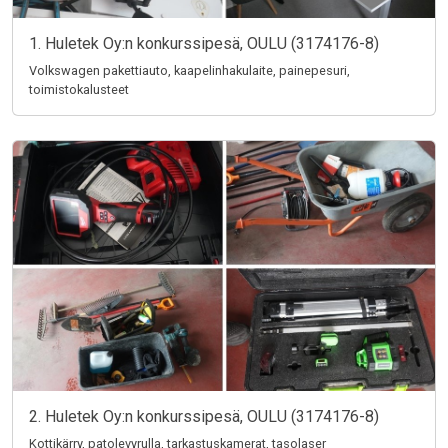
1. Huletek Oy:n konkurssipesä, OULU (3174176-8)
Volkswagen pakettiauto, kaapelinhakulaite, painepesuri,
toimistokalusteet
2. Huletek Oy:n konkurssipesä, OULU (3174176-8)
Kottikärry, patolevyrulla, tarkastuskamerat, tasolaser