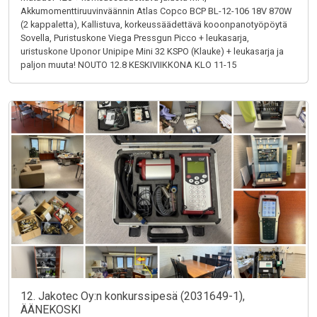
Akkumomenttiruuvinväännin Atlas Copco BCP BL-12-106 18V 870W
(2 kappaletta), Kallistuva, korkeussäädettävä kooonpanotyöpöytä
Sovella, Puristuskone Viega Pressgun Picco + leukasarja,
uristuskone Uponor Unipipe Mini 32 KSPO (Klauke) + leukasarja ja
paljon muuta! NOUTO 12.8 KESKIVIIKKONA KLO 11-15
12. Jakotec Oy:n konkurssipesä (2031649-1),
ÄÄNEKOSKI