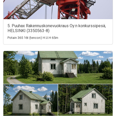
5. Puuhax Rakennuskonevuokraus Oy:n konkurssipesä,
HELSINKI (3350563-8)
Potain 365 16t (tencon) H.U.H 65m