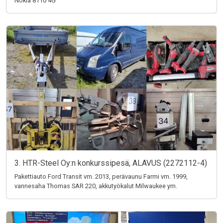
Nokia 8110 4G
3. HTR-Steel Oy:n konkurssipesä, ALAVUS (2272112-4)
Pakettiauto Ford Transit vm. 2013, perävaunu Farmi vm. 1999,
vannesaha Thomas SAR 220, akkutyökalut Milwaukee ym.