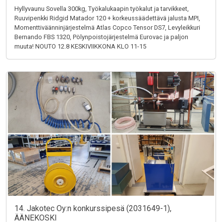
Hyllyvaunu Sovella 300kg, Työkalukaapin työkalut ja tarvikkeet,
Ruuvipenkki Ridgid Matador 120 + korkeussäädettävä jalusta MPI,
Momenttiväänninjärjestelmä Atlas Copco Tensor DS7, Levyleikkuri
Bernando FBS 1320, Pölynpoistojärjestelmä Eurovac ja paljon
muuta! NOUTO 12.8 KESKIVIIKKONA KLO 11-15
14. Jakotec Oy:n konkurssipesä (2031649-1),
ÄÄNEKOSKI