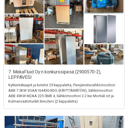
7. MekaFluid Oy:n konkurssipesä (2900570-2),
LEPPÄVESI
Kytkentäkaapit ja kotelot 29 kappaletta, Pienjännitesähkömoottori
ABB 7.5KW 3GAA164430-BDG (KÄYTTÄMÄTÖN), Sähkömoottori
ABB 45KW M2AA 225 SMB 4, Sähkömoottori 2.2 kw Moritali srl ja
Kulmansäätötunkit Benzlers (2 kappaletta)