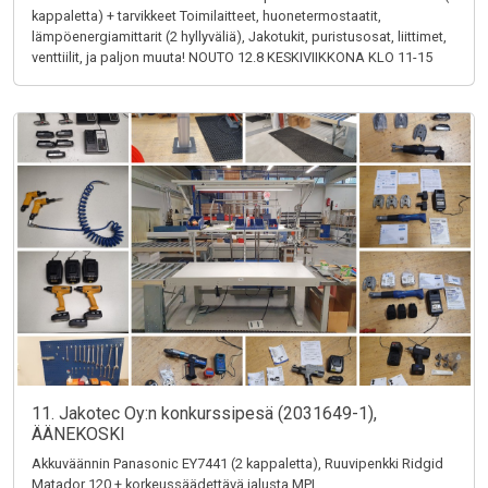
kappaletta) + tarvikkeet Toimilaitteet, huonetermostaatit,
lämpöenergiamittarit (2 hyllyväliä), Jakotukit, puristusosat, liittimet,
venttiilit, ja paljon muuta! NOUTO 12.8 KESKIVIIKKONA KLO 11-15
11. Jakotec Oy:n konkurssipesä (2031649-1),
ÄÄNEKOSKI
Akkuväännin Panasonic EY7441 (2 kappaletta), Ruuvipenkki Ridgid
Matador 120 + korkeussäädettävä jalusta MPI,