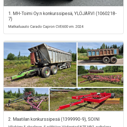
1. MH-Toimi Oy:n konkurssipesä, YLÖJÄRVI (1060218-
7)
Matkailuauto Carado Capron CVE600 vm. 2024
2. Maatilan konkurssipesä (1399990-9), SOINI
Viljakärry 5-akselinen, S-piikkiäes Väderstad NZE Mk2, peltolana