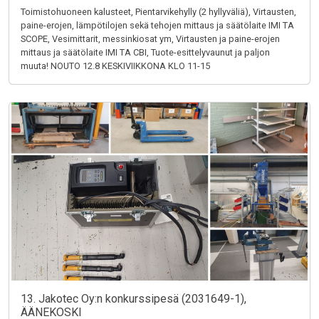
Toimistohuoneen kalusteet, Pientarvikehylly (2 hyllyväliä), Virtausten,
paine-erojen, lämpötilojen sekä tehojen mittaus ja säätölaite IMI TA
SCOPE, Vesimittarit, messinkiosat ym, Virtausten ja paine-erojen
mittaus ja säätölaite IMI TA CBI, Tuote-esittelyvaunut ja paljon
muuta! NOUTO 12.8 KESKIVIIKKONA KLO 11-15
13. Jakotec Oy:n konkurssipesä (2031649-1),
ÄÄNEKOSKI