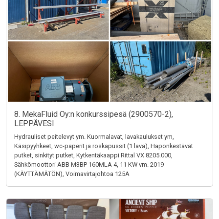
8. MekaFluid Oy:n konkurssipesä (2900570-2),
LEPPÄVESI
Hydrauliset peitelevyt ym. Kuormalavat, lavakaulukset ym,
Käsipyyhkeet, wc-paperit ja roskapussit (1 lava), Haponkestävät
putket, sinkityt putket, Kytkentäkaappi Rittal VX 8205.000,
Sähkömoottori ABB M3BP 160MLA 4, 11 KW vm. 2019
(KÄYTTÄMÄTÖN), Voimavirtajohtoa 125A