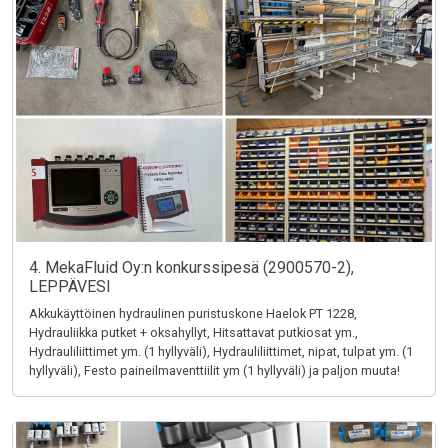
4. MekaFluid Oy:n konkurssipesä (2900570-2),
LEPPÄVESI
Akkukäyttöinen hydraulinen puristuskone Haelok PT 1228,
Hydrauliikka putket + oksahyllyt, Hitsattavat putkiosat ym.,
Hydrauliliittimet ym. (1 hyllyväli), Hydrauliliittimet, nipat, tulpat ym. (1
hyllyväli), Festo paineilmaventtiilit ym (1 hyllyväli) ja paljon muuta!