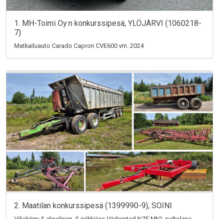
1. MH-Toimi Oy:n konkurssipesä, YLÖJÄRVI (1060218-
7)
Matkailuauto Carado Capron CVE600 vm. 2024
2. Maatilan konkurssipesä (1399990-9), SOINI
Viljakärry 5-akselinen, S-piikkiäes Väderstad NZE Mk2, peltolana