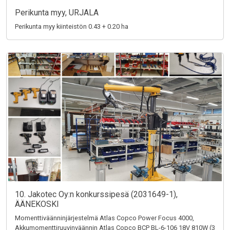
Perikunta myy, URJALA
Perikunta myy kiinteistön 0.43 + 0.20 ha
10. Jakotec Oy:n konkurssipesä (2031649-1),
ÄÄNEKOSKI
Momenttiväänninjärjestelmä Atlas Copco Power Focus 4000,
Akkumomenttiruuvinväännin Atlas Copco BCP BL-6-106 18V 810W (3