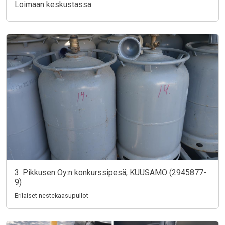
Loimaan keskustassa
3. Pikkusen Oy:n konkurssipesä, KUUSAMO (2945877-
9)
Erilaiset nestekaasupullot