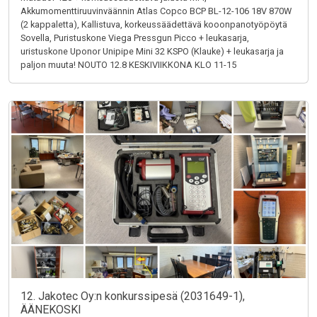
Akkumomenttiruuvinväännin Atlas Copco BCP BL-12-106 18V 870W
(2 kappaletta), Kallistuva, korkeussäädettävä kooonpanotyöpöytä
Sovella, Puristuskone Viega Pressgun Picco + leukasarja,
uristuskone Uponor Unipipe Mini 32 KSPO (Klauke) + leukasarja ja
paljon muuta! NOUTO 12.8 KESKIVIIKKONA KLO 11-15
12. Jakotec Oy:n konkurssipesä (2031649-1),
ÄÄNEKOSKI