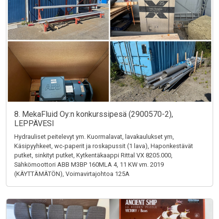
8. MekaFluid Oy:n konkurssipesä (2900570-2),
LEPPÄVESI
Hydrauliset peitelevyt ym. Kuormalavat, lavakaulukset ym,
Käsipyyhkeet, wc-paperit ja roskapussit (1 lava), Haponkestävät
putket, sinkityt putket, Kytkentäkaappi Rittal VX 8205.000,
Sähkömoottori ABB M3BP 160MLA 4, 11 KW vm. 2019
(KÄYTTÄMÄTÖN), Voimavirtajohtoa 125A