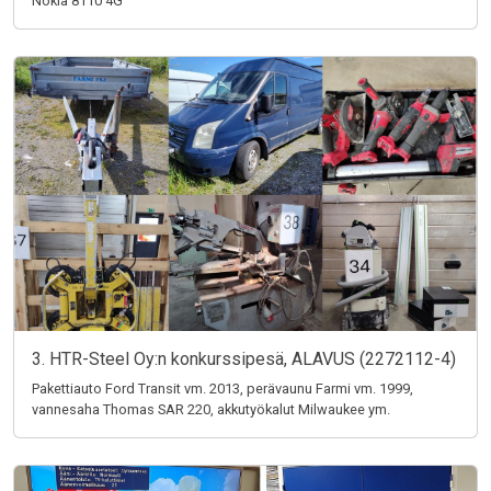
Nokia 8110 4G
3. HTR-Steel Oy:n konkurssipesä, ALAVUS (2272112-4)
Pakettiauto Ford Transit vm. 2013, perävaunu Farmi vm. 1999,
vannesaha Thomas SAR 220, akkutyökalut Milwaukee ym.