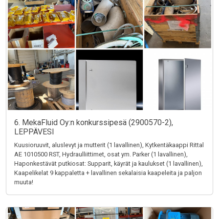
6. MekaFluid Oy:n konkurssipesä (2900570-2),
LEPPÄVESI
Kuusioruuvit, aluslevyt ja mutterit (1 lavallinen), Kytkentäkaappi Rittal
AE 1010500 RST, Hydraulliittimet, osat ym. Parker (1 lavallinen),
Haponkestävät putkiosat: Supparit, käyrät ja kaulukset (1 lavallinen),
Kaapelikelat 9 kappaletta + lavallinen sekalaisia kaapeleita ja paljon
muuta!