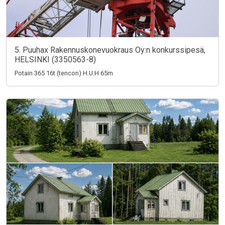
5. Puuhax Rakennuskonevuokraus Oy:n konkurssipesä,
HELSINKI (3350563-8)
Potain 365 16t (tencon) H.U.H 65m