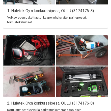
1. Huletek Oy:n konkurssipesä, OULU (3174176-8)
Volkswagen pakettiauto, kaapelinhakulaite, painepesuri,
toimistokalusteet
2. Huletek Oy:n konkurssipesä, OULU (3174176-8)
Kottikärry, patolevyrulla, tarkastuskamerat, tasolaser