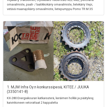
omavalmiste, paali- / laatikkokärry omavalmiste, lietekärry Vepi,
vetävä maanajokärry omavalmiste, lietepumppu Pomo TR M 35
1. MJM Infra Oy:n konkurssipesä, KITEE / JUUKA
(3350141-8)
KX-280 Energiakouran katkaisuterä, keräimen holkki ja päätylevy,
kaivinkoneen vetorattaat 2 kappaletta