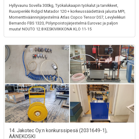
Hyllyvaunu Sovella 300kg, Työkalukaapin työkalut ja tarvikkeet,
Ruuvipenkki Ridgid Matador 120 + korkeussäädettävä jalusta MPI,
Momenttiväänninjärjestelmä Atlas Copco Tensor DS7, Levyleikkuri
Bernando FBS 1320, Pölynpoistojärjestelmä Eurovac ja paljon
muuta! NOUTO 12.8 KESKIVIIKKONA KLO 11-15
14. Jakotec Oy:n konkurssipesä (2031649-1),
ÄÄNEKOSKI