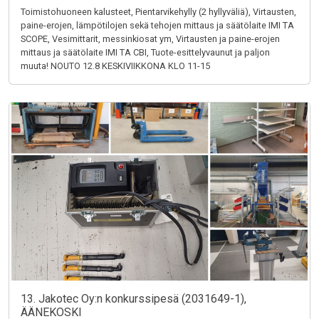
Toimistohuoneen kalusteet, Pientarvikehylly (2 hyllyväliä), Virtausten,
paine-erojen, lämpötilojen sekä tehojen mittaus ja säätölaite IMI TA
SCOPE, Vesimittarit, messinkiosat ym, Virtausten ja paine-erojen
mittaus ja säätölaite IMI TA CBI, Tuote-esittelyvaunut ja paljon
muuta! NOUTO 12.8 KESKIVIIKKONA KLO 11-15
13. Jakotec Oy:n konkurssipesä (2031649-1),
ÄÄNEKOSKI