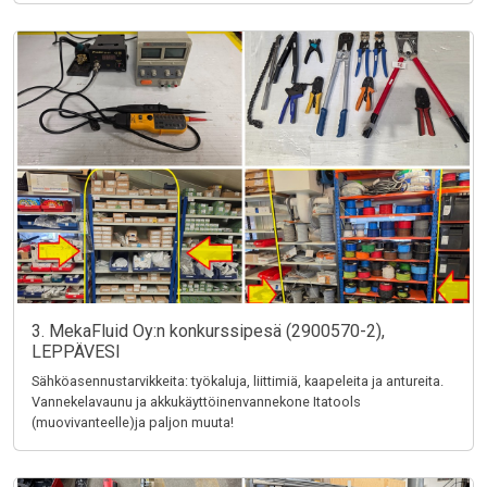
3. MekaFluid Oy:n konkurssipesä (2900570-2),
LEPPÄVESI
Sähköasennustarvikkeita: työkaluja, liittimiä, kaapeleita ja antureita.
Vannekelavaunu ja akkukäyttöinenvannekone Itatools
(muovivanteelle)ja paljon muuta!