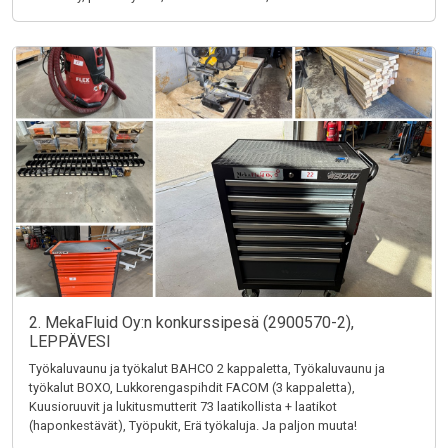
2. MekaFluid Oy:n konkurssipesä (2900570-2),
LEPPÄVESI
Työkaluvaunu ja työkalut BAHCO 2 kappaletta, Työkaluvaunu ja
työkalut BOXO, Lukkorengaspihdit FACOM (3 kappaletta),
Kuusioruuvit ja lukitusmutterit 73 laatikollista + laatikot
(haponkestävät), Työpukit, Erä työkaluja. Ja paljon muuta!