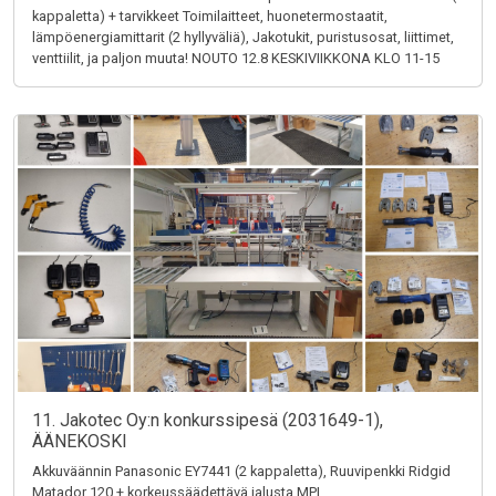
kappaletta) + tarvikkeet Toimilaitteet, huonetermostaatit,
lämpöenergiamittarit (2 hyllyväliä), Jakotukit, puristusosat, liittimet,
venttiilit, ja paljon muuta! NOUTO 12.8 KESKIVIIKKONA KLO 11-15
11. Jakotec Oy:n konkurssipesä (2031649-1),
ÄÄNEKOSKI
Akkuväännin Panasonic EY7441 (2 kappaletta), Ruuvipenkki Ridgid
Matador 120 + korkeussäädettävä jalusta MPI,