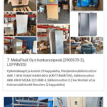
7. MekaFluid Oy:n konkurssipesä (2900570-2),
LEPPÄVESI
Kytkentäkaapit ja kotelot 29 kappaletta, Pienjännitesähkömoottori
ABB 7.5KW 3GAA164430-BDG (KÄYTTÄMÄTÖN), Sähkömoottori
ABB 45KW M2AA 225 SMB 4, Sähkömoottori 2.2 kw Moritali srl ja
Kulmansäätötunkit Benzlers (2 kappaletta)