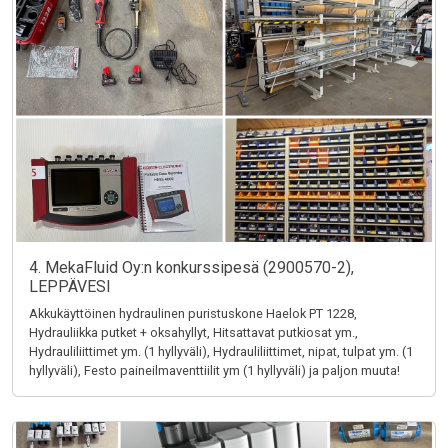
4. MekaFluid Oy:n konkurssipesä (2900570-2),
LEPPÄVESI
Akkukäyttöinen hydraulinen puristuskone Haelok PT 1228,
Hydrauliikka putket + oksahyllyt, Hitsattavat putkiosat ym.,
Hydrauliliittimet ym. (1 hyllyväli), Hydrauliliittimet, nipat, tulpat ym. (1
hyllyväli), Festo paineilmaventtiilit ym (1 hyllyväli) ja paljon muuta!