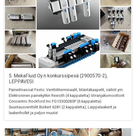
5. MekaFluid Oy:n konkurssipesä (2900570-2),
LEPPÄVESI
Paineilmaosat Festo: Venttiiliterminaalit, liitäntäkaapelit, säiliöt ym.
Elektroninen painekytkin Rexroth (4 kappaletta) Virranjakomoottorit
Concentric Rockford Inc FG133002BSP (6 kappaletta)
Suuntausventtiilit Bürkert 6281 (2 kappaletta), Laippalaakerit ja
laakeriholkit ja paljon muuta!