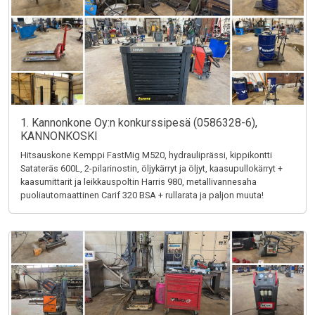
1. Kannonkone Oy:n konkurssipesä (0586328-6),
KANNONKOSKI
Hitsauskone Kemppi FastMig M520, hydrauliprässi, kippikontti
Satateräs 600L, 2-pilarinostin, öljykärryt ja öljyt, kaasupullokärryt +
kaasumittarit ja leikkauspoltin Harris 980, metallivannesaha
puoliautomaattinen Carif 320 BSA + rullarata ja paljon muuta!