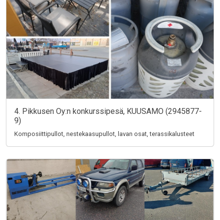
4. Pikkusen Oy:n konkurssipesä, KUUSAMO (2945877-
9)
Komposiittipullot, nestekaasupullot, lavan osat, terassikalusteet