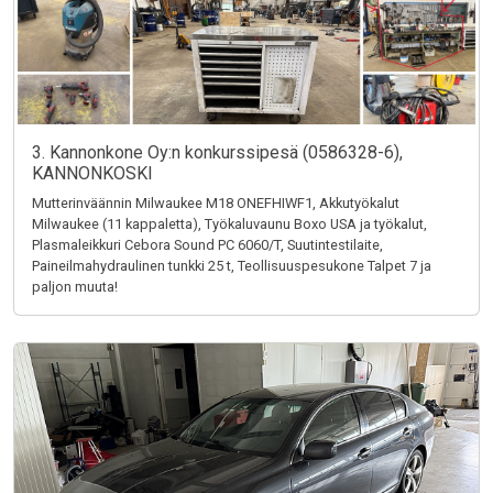
3. Kannonkone Oy:n konkurssipesä (0586328-6),
KANNONKOSKI
Mutterinväännin Milwaukee M18 ONEFHIWF1, Akkutyökalut
Milwaukee (11 kappaletta), Työkaluvaunu Boxo USA ja työkalut,
Plasmaleikkuri Cebora Sound PC 6060/T, Suutintestilaite,
Paineilmahydraulinen tunkki 25 t, Teollisuuspesukone Talpet 7 ja
paljon muuta!