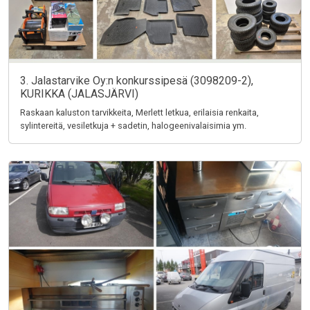
3. Jalastarvike Oy:n konkurssipesä (3098209-2),
KURIKKA (JALASJÄRVI)
Raskaan kaluston tarvikkeita, Merlett letkua, erilaisia renkaita,
sylintereitä, vesiletkuja + sadetin, halogeenivalaisimia ym.