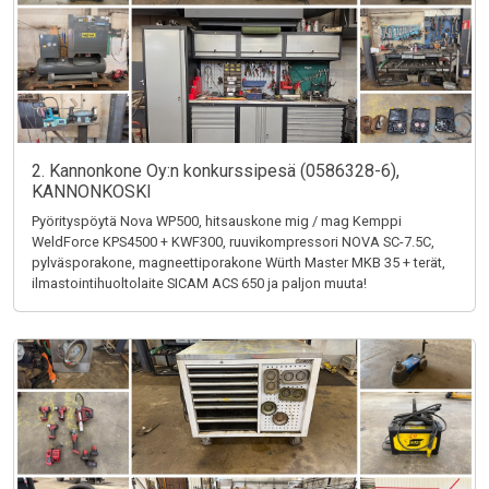
2. Kannonkone Oy:n konkurssipesä (0586328-6),
KANNONKOSKI
Pyörityspöytä Nova WP500, hitsauskone mig / mag Kemppi
WeldForce KPS4500 + KWF300, ruuvikompressori NOVA SC-7.5C,
pylväsporakone, magneettiporakone Würth Master MKB 35 + terät,
ilmastointihuoltolaite SICAM ACS 650 ja paljon muuta!