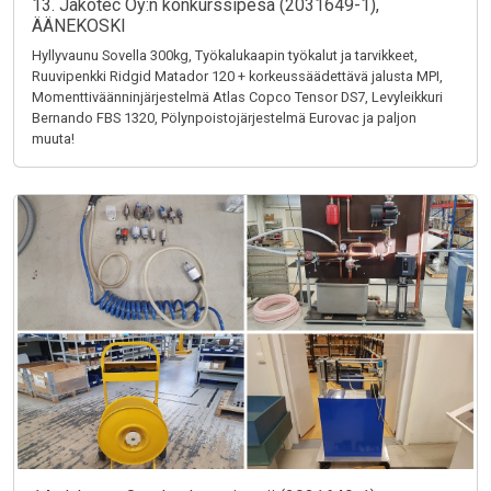
13. Jakotec Oy:n konkurssipesä (2031649-1),
ÄÄNEKOSKI
Hyllyvaunu Sovella 300kg, Työkalukaapin työkalut ja tarvikkeet,
Ruuvipenkki Ridgid Matador 120 + korkeussäädettävä jalusta MPI,
Momenttiväänninjärjestelmä Atlas Copco Tensor DS7, Levyleikkuri
Bernando FBS 1320, Pölynpoistojärjestelmä Eurovac ja paljon
muuta!