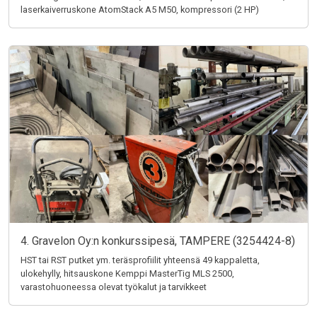
laserkaiverruskone AtomStack A5 M50, kompressori (2 HP)
4. Gravelon Oy:n konkurssipesä, TAMPERE (3254424-8)
HST tai RST putket ym. teräsprofiilit yhteensä 49 kappaletta,
ulokehylly, hitsauskone Kemppi MasterTig MLS 2500,
varastohuoneessa olevat työkalut ja tarvikkeet