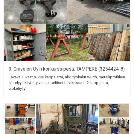
3. Gravelon Oy:n konkurssipesä, TAMPERE (3254424-8)
Lavakaulukset n. 200 kappaletta, akkutyökalut Würth, metalliprofiilien
siirtelyyn käytetty vaunu, peltiset tarvikekaapit 2 kappaletta,
ulokehyllyt