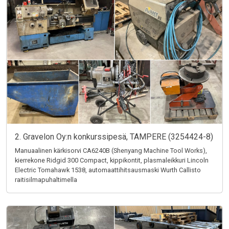
2. Gravelon Oy:n konkurssipesä, TAMPERE (3254424-8)
Manuaalinen kärkisorvi CA6240B (Shenyang Machine Tool Works),
kierrekone Ridgid 300 Compact, kippikontit, plasmaleikkuri Lincoln
Electric Tomahawk 1538, automaattihitsausmaski Wurth Callisto
raitisilmapuhaltimella