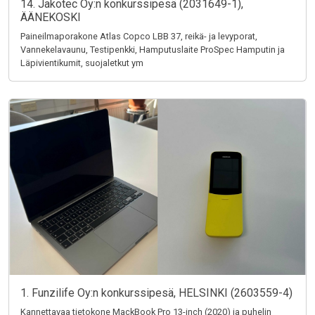
14. Jakotec Oy:n konkurssipesä (2031649-1),
ÄÄNEKOSKI
Paineilmaporakone Atlas Copco LBB 37, reikä- ja levyporat,
Vannekelavaunu, Testipenkki, Hamputuslaite ProSpec Hamputin ja
Läpivientikumit, suojaletkut ym
1. Funzilife Oy:n konkurssipesä, HELSINKI (2603559-4)
Kannettavaa tietokone MackBook Pro 13-inch (2020) ja puhelin