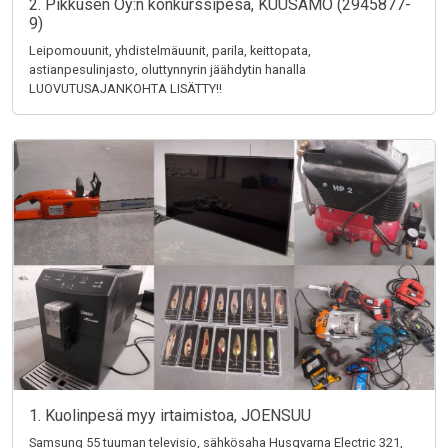
2. Pikkusen Oy:n konkurssipesä, KUUSAMO (2945877-
9)
Leipomouunit, yhdistelmäuunit, parila, keittopata,
astianpesulinjasto, oluttynnyrin jäähdytin hanalla
LUOVUTUSAJANKOHTA LISÄTTY!!
1. Kuolinpesä myy irtaimistoa, JOENSUU
Samsung 55 tuuman televisio, sähkösaha Husqvarna Electric 321,