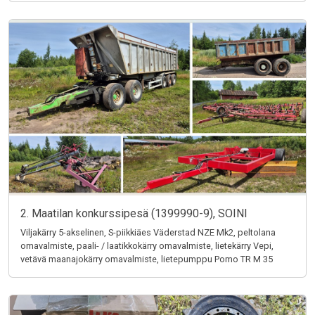
2. Maatilan konkurssipesä (1399990-9), SOINI
Viljakärry 5-akselinen, S-piikkiäes Väderstad NZE Mk2, peltolana
omavalmiste, paali- / laatikkokärry omavalmiste, lietekärry Vepi,
vetävä maanajokärry omavalmiste, lietepumppu Pomo TR M 35