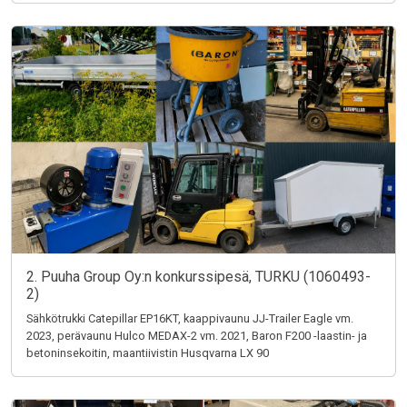
2. Puuha Group Oy:n konkurssipesä, TURKU (1060493-
2)
Sähkötrukki Catepillar EP16KT, kaappivaunu JJ-Trailer Eagle vm.
2023, perävaunu Hulco MEDAX-2 vm. 2021, Baron F200 -laastin- ja
betoninsekoitin, maantiivistin Husqvarna LX 90