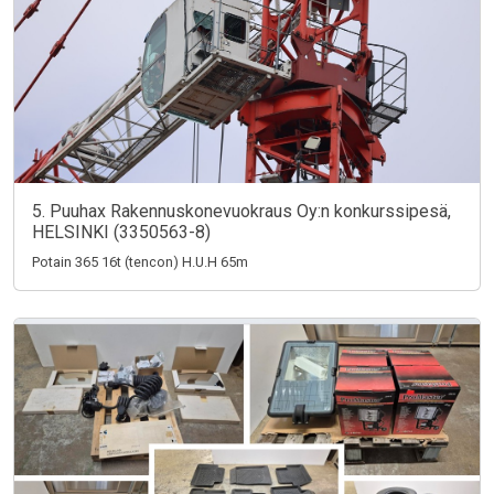
5. Puuhax Rakennuskonevuokraus Oy:n konkurssipesä,
HELSINKI (3350563-8)
Potain 365 16t (tencon) H.U.H 65m