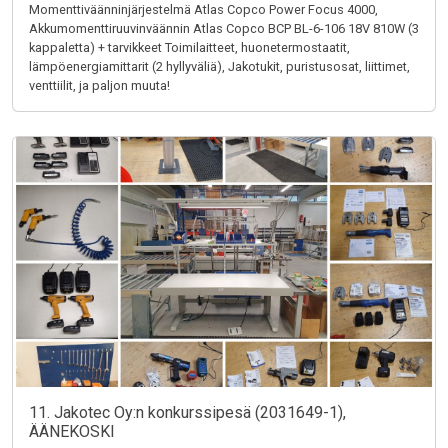
Momenttiväänninjärjestelmä Atlas Copco Power Focus 4000,
Akkumomenttiruuvinväännin Atlas Copco BCP BL-6-106 18V 810W (3
kappaletta) + tarvikkeet Toimilaitteet, huonetermostaatit,
lämpöenergiamittarit (2 hyllyväliä), Jakotukit, puristusosat, liittimet,
venttiilit, ja paljon muuta!
11. Jakotec Oy:n konkurssipesä (2031649-1),
ÄÄNEKOSKI