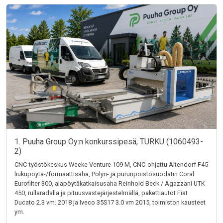
1. Puuha Group Oy:n konkurssipesä, TURKU (1060493-
2)
CNC-työstökeskus Weeke Venture 109 M, CNC-ohjattu Altendorf F45
liukupöytä-/formaattisaha, Pölyn- ja purunpoistosuodatin Coral
Eurofilter 300, alapöytäkatkaisusaha Reinhold Beck / Agazzani UTK
450, rullaradalla ja pituusvastejärjestelmällä, pakettiautot Fiat
Ducato 2.3 vm. 2018 ja Iveco 35S17 3.0 vm 2015, toimiston kausteet
ym.