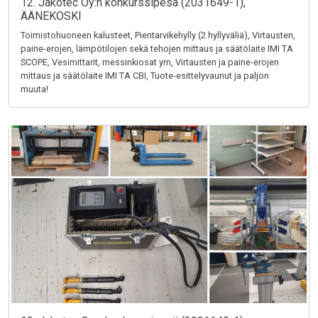
12. Jakotec Oy:n konkurssipesä (2031649-1),
ÄÄNEKOSKI
Toimistohuoneen kalusteet, Pientarvikehylly (2 hyllyväliä), Virtausten,
paine-erojen, lämpötilojen sekä tehojen mittaus ja säätölaite IMI TA
SCOPE, Vesimittarit, messinkiosat ym, Virtausten ja paine-erojen
mittaus ja säätölaite IMI TA CBI, Tuote-esittelyvaunut ja paljon
muuta!