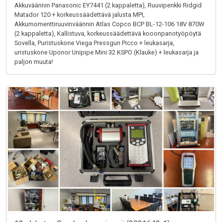
Akkuväännin Panasonic EY7441 (2 kappaletta), Ruuvipenkki Ridgid
Matador 120 + korkeussäädettävä jalusta MPI,
Akkumomenttiruuvinväännin Atlas Copco BCP BL-12-106 18V 870W
(2 kappaletta), Kallistuva, korkeussäädettävä kooonpanotyöpöytä
Sovella, Puristuskone Viega Pressgun Picco + leukasarja,
uristuskone Uponor Unipipe Mini 32 KSPO (Klauke) + leukasarja ja
paljon muuta!