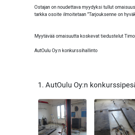
Ostajan on noudettava myydyksi tullut omaisuus 
tarkka osoite ilmoitetaan "Tarjouksenne on hyv
Myytävää omaisuutta koskevat tiedustelut Timo K
AutOulu Oy:n konkurssihallinto
1. AutOulu Oy:n konkurssipes