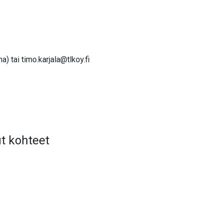
na) tai
timo.karjala@tlkoy.fi
t kohteet