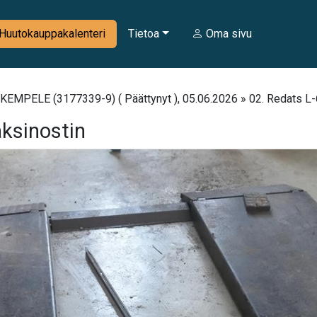
Huutokauppakalenteri
Tietoa
Oma sivu
 KEMPELE (3177339-9) ( Päättynyt ), 05.06.2026 » 02. Redats L
aksinostin