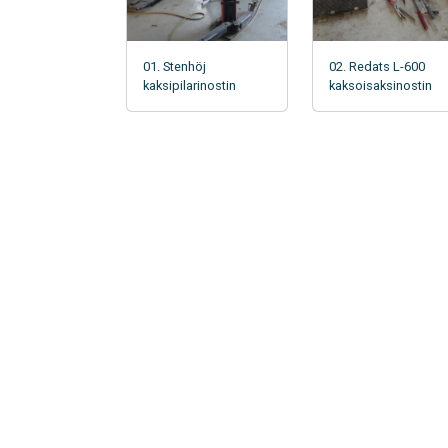
01. Stenhöj
02. Redats L-600
kaksipilarinostin
kaksoisaksinostin