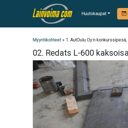
Huutokaupat
Myyntikohteet
» 1. AutOulu Oy:n konkurssipesä,
02. Redats L-600 kaksois