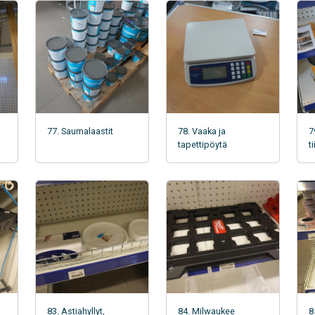
77. Saumalaastit
78. Vaaka ja
7
tapettipöytä
t
83. Astiahyllyt,
84. Milwaukee
8