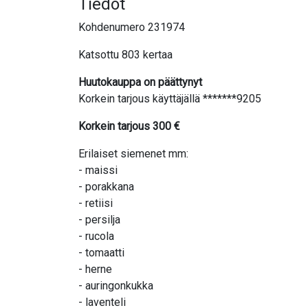
Tiedot
Kohdenumero 231974
Katsottu 803 kertaa
Huutokauppa on päättynyt
Korkein tarjous käyttäjällä *******9205
Korkein tarjous
300
€
Erilaiset siemenet mm:
- maissi
- porakkana
- retiisi
- persilja
- rucola
- tomaatti
- herne
- auringonkukka
- laventeli