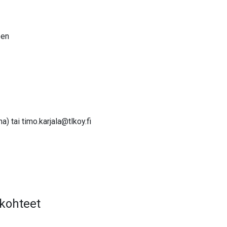
een
na) tai
timo.karjala@tlkoy.fi
 kohteet