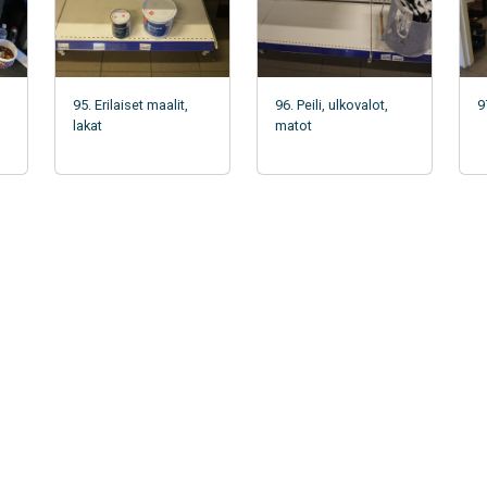
95. Erilaiset maalit,
96. Peili, ulkovalot,
9
lakat
matot