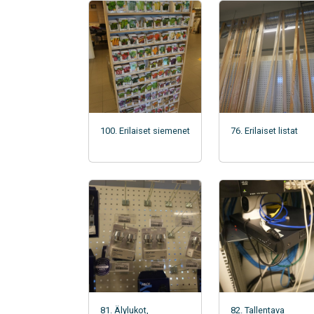
100. Erilaiset siemenet
76. Erilaiset listat
81. Älylukot,
82. Tallentava