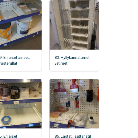
9. Erilaiset aineet,
80. Hyllykannattimet,
iivisterullat
vetimet
5. Erilaiset
86. Lastat, laattaristit