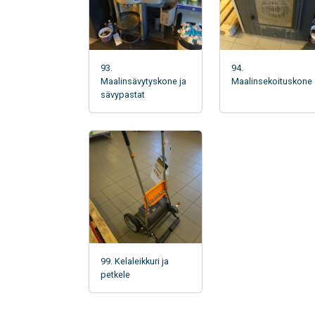
93.
94.
Maalinsävytyskone ja
Maalinsekoituskone
sävypastat
99. Kelaleikkuri ja
petkele