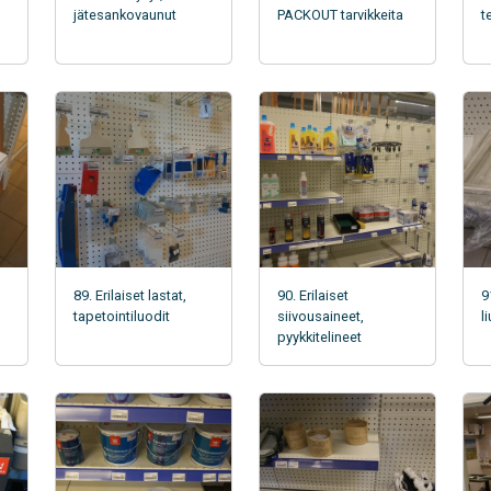
jätesankovaunut
PACKOUT tarvikkeita
t
89. Erilaiset lastat,
90. Erilaiset
9
tapetointiluodit
siivousaineet,
l
pyykkitelineet