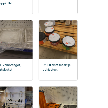
eippirullat
1. Verhotangot,
92. Erilaiset maalit ja
iukukiskot
pohjusteet