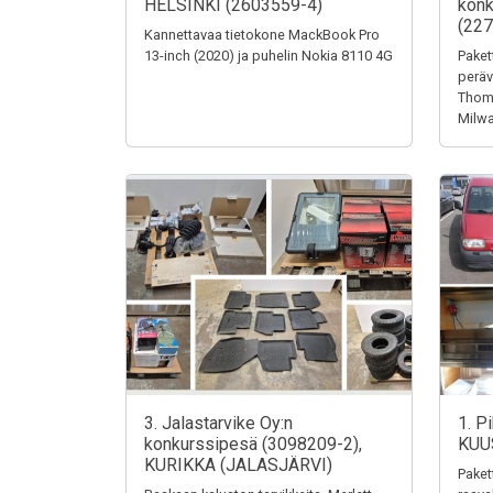
HELSINKI (2603559-4)
konk
(227
Kannettavaa tietokone MackBook Pro
13-inch (2020) ja puhelin Nokia 8110 4G
Paket
peräv
Thoma
Milw
3. Jalastarvike Oy:n
1. P
konkurssipesä (3098209-2),
KUU
KURIKKA (JALASJÄRVI)
Paket