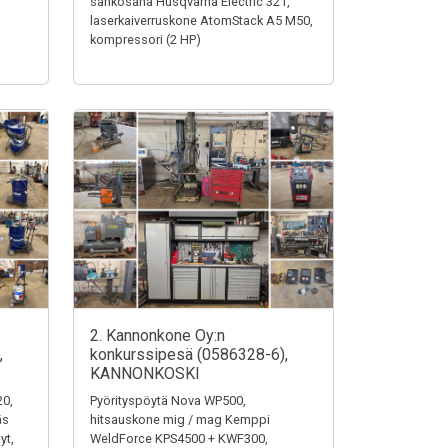
sähkösaha Husqvarna Electric 321,
laserkaiverruskone AtomStack A5 M50,
kompressori (2 HP)
2. Kannonkone Oy:n
,
konkurssipesä (0586328-6),
KANNONKOSKI
0,
Pyörityspöytä Nova WP500,
äs
hitsauskone mig / mag Kemppi
yt,
WeldForce KPS4500 + KWF300,