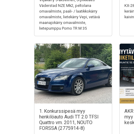
Väderstad NZE Mk2, peltolana
KX-28
omavalmiste, paali- / laatikkokärry
keräi
omavalmiste, lietekärry Vepi, vetävä
kaivi
maanajokärry omavalmiste,
lietepumppu Pomo TR M 35
1. Konkurssipesä myy
AKR 
henkilöauto Audi TT 2.0 TFSI
myy 
Quattro vm. 2011, NOUTO
kes
FORSSA (2775914-8)