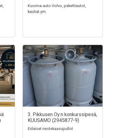
et,
Kuorma-auto Volvo, pakettiautot,
kauhat ym.
sä
3. Pikkusen Oy:n konkurssipesä,
n
KUUSAMO (2945877-9)
Erilaiset nestekaasupullot