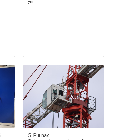
ym
ä
5. Puuhax