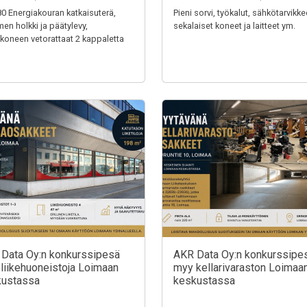
0 Energiakouran katkaisuterä,
Pieni sorvi, työkalut, sähkötarvikke
men holkki ja päätylevy,
sekalaiset koneet ja laitteet ym.
nkoneen vetorattaat 2 kappaletta
Data Oy:n konkurssipesä
AKR Data Oy:n konkurssipe
liikehuoneistoja Loimaan
myy kellarivaraston Loimaa
kustassa
keskustassa