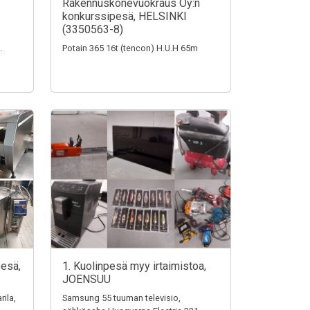
Rakennuskonevuokraus Oy:n
konkurssipesä, HELSINKI
(3350563-8)
.
Potain 365 16t (tencon) H.U.H 65m
pesä,
1. Kuolinpesä myy irtaimistoa,
JOENSUU
rila,
Samsung 55 tuuman televisio,