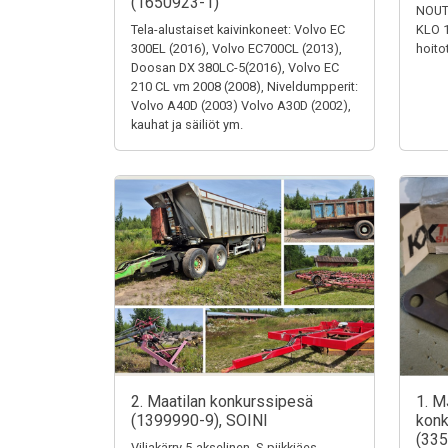
(1650923-1)
NOUT
Tela-alustaiset kaivinkoneet: Volvo EC
KLO 1
300EL (2016), Volvo EC700CL (2013),
hoito
Doosan DX 380LC-5(2016), Volvo EC
210 CL vm 2008 (2008), Niveldumpperit:
Volvo A40D (2003) Volvo A30D (2002),
kauhat ja säiliöt ym.
2. Maatilan konkurssipesä
1. M
(1399990-9), SOINI
konk
(335
Viljakärry 5-akselinen, S-piikkiäes