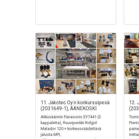
11. Jakotec Oy:n konkurssipesä
12. 
(2031649-1), ÄÄNEKOSKI
(20
Akkuväännin Panasonic EY7441 (2
Toimi
kappaletta), Ruuvipenkki Ridgid
Pienta
Matador 120 + korkeussäädettävä
paine
jalusta MPI,
mitta