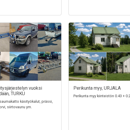
ritysjärjestelyn vuoksi
Perikunta myy, URJALA
dään, TURKU
Perikunta myy kiinteistön 0.43 + 0.
aumakatto käsityökalut, prässi,
rvi, siirtovaunu ym.