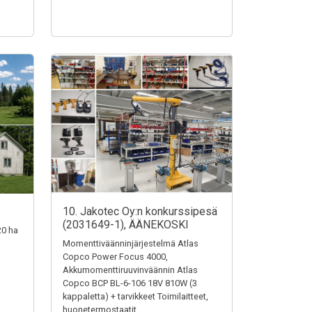
10. Jakotec Oy:n konkurssipesä
(2031649-1), ÄÄNEKOSKI
20 ha
Momenttiväänninjärjestelmä Atlas
Copco Power Focus 4000,
Akkumomenttiruuvinväännin Atlas
Copco BCP BL-6-106 18V 810W (3
kappaletta) + tarvikkeet Toimilaitteet,
huonetermostaatit,