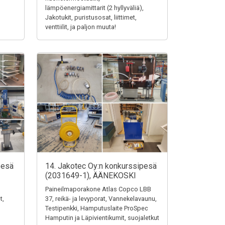
lämpöenergiamittarit (2 hyllyväliä),
Jakotukit, puristusosat, liittimet,
venttiilit, ja paljon muuta!
pesä
14. Jakotec Oy:n konkurssipesä
(2031649-1), ÄÄNEKOSKI
Paineilmaporakone Atlas Copco LBB
t,
37, reikä- ja levyporat, Vannekelavaunu,
Testipenkki, Hamputuslaite ProSpec
Hamputin ja Läpivientikumit, suojaletkut