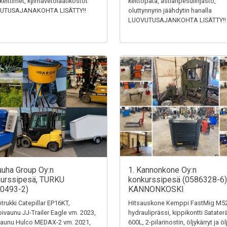
keittimet, kylmävetolaatikostot
keittopata, astianpesulinjasto,
UTUSAJANAKOHTA LISÄTTY!!
oluttynnyrin jäähdytin hanalla
LUOVUTUSAJANKOHTA LISÄTTY!!
uuha Group Oy:n
1. Kannonkone Oy:n
urssipesä, TURKU
konkurssipesä (0586328-6)
0493-2)
KANNONKOSKI
trukki Catepillar EP16KT,
Hitsauskone Kemppi FastMig M52
ivaunu JJ-Trailer Eagle vm. 2023,
hydrauliprässi, kippikontti Satater
aunu Hulco MEDAX-2 vm. 2021,
600L, 2-pilarinostin, öljykärryt ja ölj