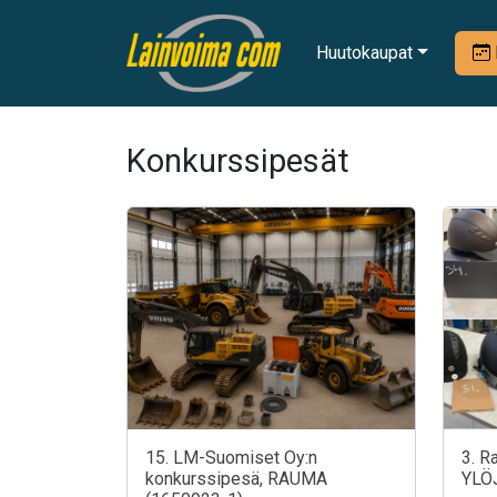
Huutokaupat
Konkurssipesät
15. LM-Suomiset Oy:n
3. R
konkurssipesä, RAUMA
YLÖ