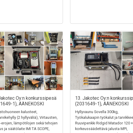
Jakotec Oy:n konkurssipesä
13. Jakotec Oy:n konkurssi
31649-1), ÄÄNEKOSKI
(2031649-1), ÄÄNEKOSKI
stohuoneen kalusteet,
Hyllyvaunu Sovella 300kg,
rvikehylly (2 hyllyväliä), Virtausten,
Työkalukaapin työkalut ja tarvikkee
-erojen, lämpötilojen sekä tehojen
Ruuvipenkki Ridgid Matador 120 +
us ja säätölaite IMI TA SCOPE,
korkeussäädettävä jalusta MPI,