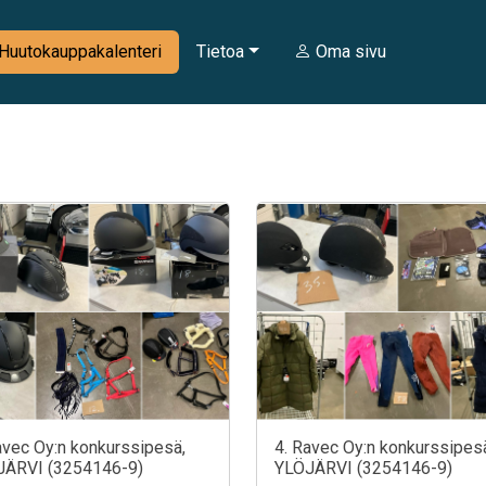
Huutokauppakalenteri
Tietoa
Oma sivu
avec Oy:n konkurssipesä,
4. Ravec Oy:n konkurssipes
JÄRVI (3254146-9)
YLÖJÄRVI (3254146-9)