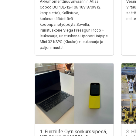
Akkumomenttiruuvinväännin Atlas
Vesim
Copco BCP BL-12-106 18V 870W (2
Virta
kappaletta), Kallistuva,
säätö
korkeussäädettävä
esitt
kooonpanotyöpöytä Sovella,
Puristuskone Viega Pressgun Picco +
leukasarja, uristuskone Uponor Unipipe
Mini 32 KSPO (Klauke) + leukasarja ja
paljon muuta!
1. Funzilife Oy:n konkurssipesä,
3. H