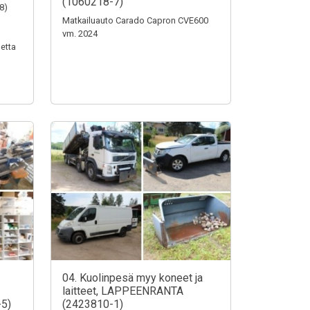
(1060218-7)
8)
Matkailuauto Carado Capron CVE600
vm. 2024
etta
04. Kuolinpesä myy koneet ja
laitteet, LAPPEENRANTA
5)
(2423810-1)