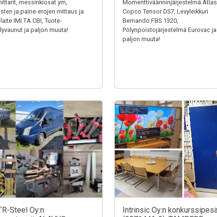
ittarit, messinkiosat ym,
Momenttiväänninjärjestelmä Atlas
usten ja paine-erojen mittaus ja
Copco Tensor DS7, Levyleikkuri
laite IMI TA CBI, Tuote-
Bernando FBS 1320,
elyvaunut ja paljon muuta!
Pölynpoistojärjestelmä Eurovac ja
paljon muuta!
TR-Steel Oy:n
Intrinsic Oy:n konkurssipes