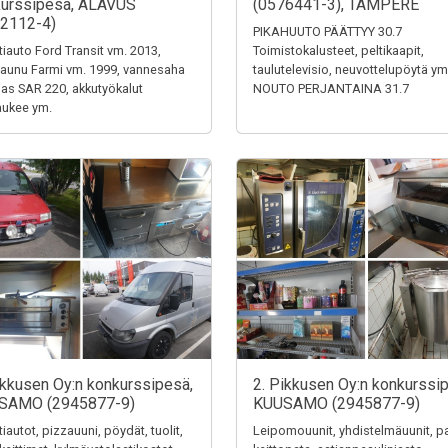
urssipesä, ALAVUS
(0576441-3), TAMPERE
2112-4)
PIKAHUUTO PÄÄTTYY 30.7
tiauto Ford Transit vm. 2013,
Toimistokalusteet, peltikaapit,
aunu Farmi vm. 1999, vannesaha
taulutelevisio, neuvottelupöytä ym
s SAR 220, akkutyökalut
NOUTO PERJANTAINA 31.7
aukee ym.
ikkusen Oy:n konkurssipesä,
2. Pikkusen Oy:n konkurssi
SAMO (2945877-9)
KUUSAMO (2945877-9)
tiautot, pizzauuni, pöydät, tuolit,
Leipomouunit, yhdistelmäuunit, pa