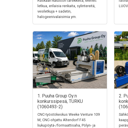
Raskaan kaluston tarvikkeita, Merlett
rasva
letkua, erilaisia renkaita, sylintereitä,
LUOV
vesiletkuja + sadetin,
halogeenivalaisimia ym.
1. Puuha Group Oy:n
2. P
konkurssipesä, TURKU
konk
(1060493-2)
(106
CNC-työstökeskus Weeke Venture 109
Sähkö
M, CNC-ohjattu Altendorf F45
kaapp
liukupöytä-/formaattisaha, Pölyn- ja
peräv