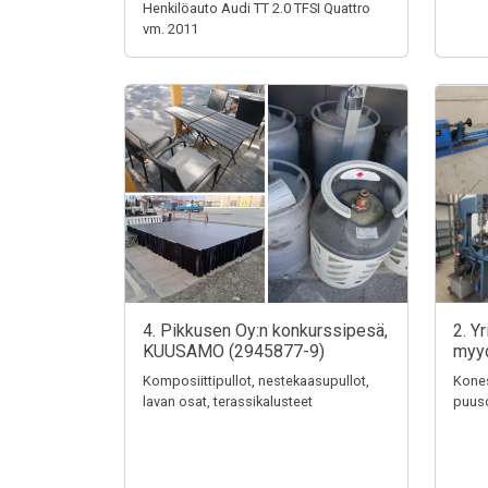
Henkilöauto Audi TT 2.0 TFSI Quattro
vm. 2011
4. Pikkusen Oy:n konkurssipesä,
2. Y
KUUSAMO (2945877-9)
myy
Komposiittipullot, nestekaasupullot,
Kones
lavan osat, terassikalusteet
puuso