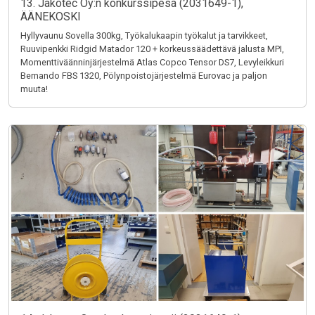
13. Jakotec Oy:n konkurssipesä (2031649-1),
ÄÄNEKOSKI
Hyllyvaunu Sovella 300kg, Työkalukaapin työkalut ja tarvikkeet,
Ruuvipenkki Ridgid Matador 120 + korkeussäädettävä jalusta MPI,
Momenttiväänninjärjestelmä Atlas Copco Tensor DS7, Levyleikkuri
Bernando FBS 1320, Pölynpoistojärjestelmä Eurovac ja paljon
muuta!