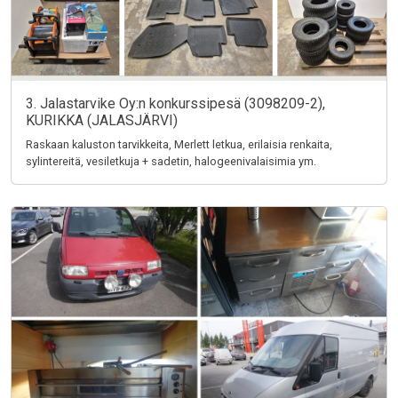
3. Jalastarvike Oy:n konkurssipesä (3098209-2),
KURIKKA (JALASJÄRVI)
Raskaan kaluston tarvikkeita, Merlett letkua, erilaisia renkaita,
sylintereitä, vesiletkuja + sadetin, halogeenivalaisimia ym.