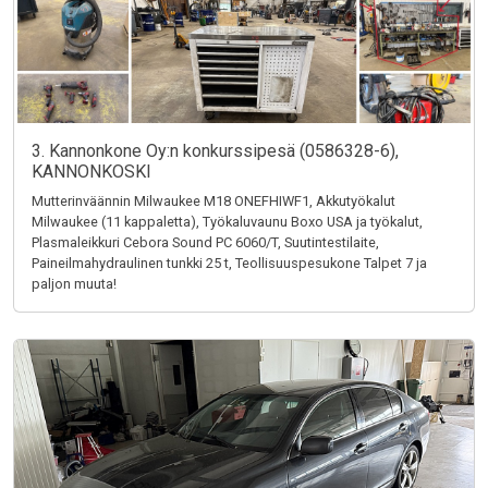
3. Kannonkone Oy:n konkurssipesä (0586328-6),
KANNONKOSKI
Mutterinväännin Milwaukee M18 ONEFHIWF1, Akkutyökalut
Milwaukee (11 kappaletta), Työkaluvaunu Boxo USA ja työkalut,
Plasmaleikkuri Cebora Sound PC 6060/T, Suutintestilaite,
Paineilmahydraulinen tunkki 25 t, Teollisuuspesukone Talpet 7 ja
paljon muuta!