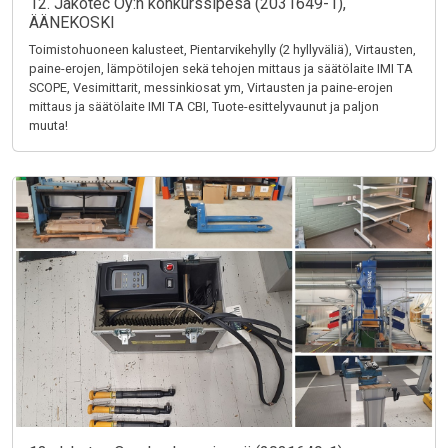
12. Jakotec Oy:n konkurssipesä (2031649-1),
ÄÄNEKOSKI
Toimistohuoneen kalusteet, Pientarvikehylly (2 hyllyväliä), Virtausten,
paine-erojen, lämpötilojen sekä tehojen mittaus ja säätölaite IMI TA
SCOPE, Vesimittarit, messinkiosat ym, Virtausten ja paine-erojen
mittaus ja säätölaite IMI TA CBI, Tuote-esittelyvaunut ja paljon
muuta!