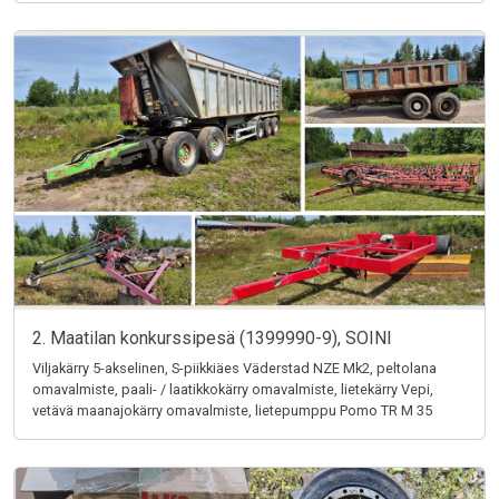
2. Maatilan konkurssipesä (1399990-9), SOINI
Viljakärry 5-akselinen, S-piikkiäes Väderstad NZE Mk2, peltolana
omavalmiste, paali- / laatikkokärry omavalmiste, lietekärry Vepi,
vetävä maanajokärry omavalmiste, lietepumppu Pomo TR M 35