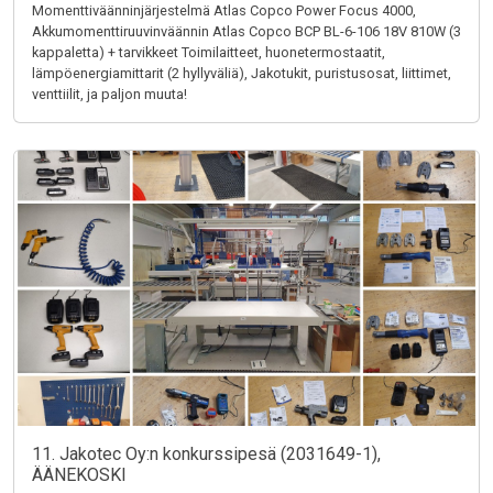
Momenttiväänninjärjestelmä Atlas Copco Power Focus 4000,
Akkumomenttiruuvinväännin Atlas Copco BCP BL-6-106 18V 810W (3
kappaletta) + tarvikkeet Toimilaitteet, huonetermostaatit,
lämpöenergiamittarit (2 hyllyväliä), Jakotukit, puristusosat, liittimet,
venttiilit, ja paljon muuta!
11. Jakotec Oy:n konkurssipesä (2031649-1),
ÄÄNEKOSKI