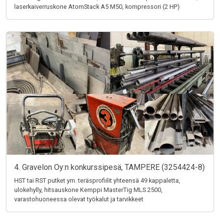
laserkaiverruskone AtomStack A5 M50, kompressori (2 HP)
4. Gravelon Oy:n konkurssipesä, TAMPERE (3254424-8)
HST tai RST putket ym. teräsprofiilit yhteensä 49 kappaletta,
ulokehylly, hitsauskone Kemppi MasterTig MLS 2500,
varastohuoneessa olevat työkalut ja tarvikkeet