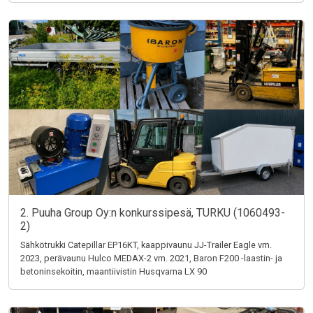
2. Puuha Group Oy:n konkurssipesä, TURKU (1060493-
2)
Sähkötrukki Catepillar EP16KT, kaappivaunu JJ-Trailer Eagle vm.
2023, perävaunu Hulco MEDAX-2 vm. 2021, Baron F200 -laastin- ja
betoninsekoitin, maantiivistin Husqvarna LX 90