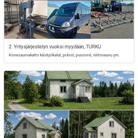
2. Yritysjärjestelyn vuoksi myydään, TURKU
Konesaumakatto käsityökalut, prässi, puusorvi, siirtovaunu ym.