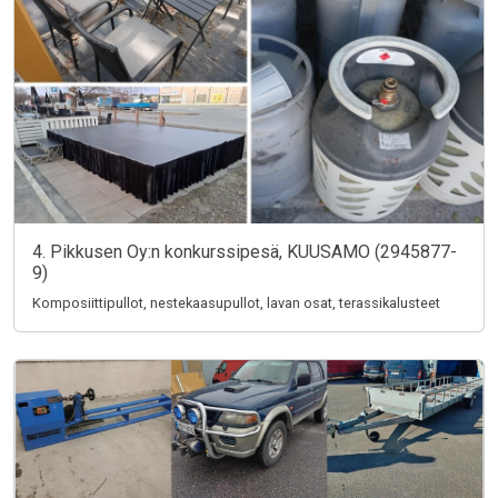
4. Pikkusen Oy:n konkurssipesä, KUUSAMO (2945877-
9)
Komposiittipullot, nestekaasupullot, lavan osat, terassikalusteet