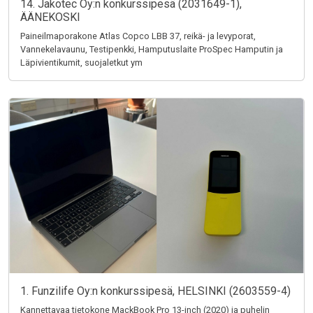
14. Jakotec Oy:n konkurssipesä (2031649-1),
ÄÄNEKOSKI
Paineilmaporakone Atlas Copco LBB 37, reikä- ja levyporat,
Vannekelavaunu, Testipenkki, Hamputuslaite ProSpec Hamputin ja
Läpivientikumit, suojaletkut ym
1. Funzilife Oy:n konkurssipesä, HELSINKI (2603559-4)
Kannettavaa tietokone MackBook Pro 13-inch (2020) ja puhelin