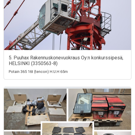
5. Puuhax Rakennuskonevuokraus Oy:n konkurssipesä,
HELSINKI (3350563-8)
Potain 365 16t (tencon) H.U.H 65m