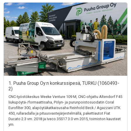
1. Puuha Group Oy:n konkurssipesä, TURKU (1060493-
2)
CNC-työstökeskus Weeke Venture 109 M, CNC-ohjattu Altendorf F45
liukupöytä-/formaattisaha, Pölyn- ja purunpoistosuodatin Coral
Eurofilter 300, alapöytäkatkaisusaha Reinhold Beck / Agazzani UTK
450, rullaradalla ja pituusvastejärjestelmällä, pakettiautot Fiat
Ducato 2.3 vm. 2018 ja Iveco 35S17 3.0 vm 2015, toimiston kausteet
ym.