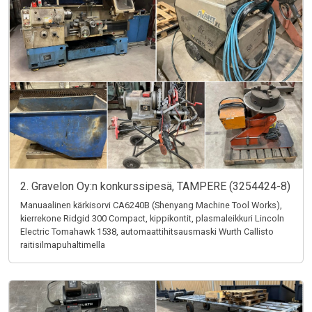
2. Gravelon Oy:n konkurssipesä, TAMPERE (3254424-8)
Manuaalinen kärkisorvi CA6240B (Shenyang Machine Tool Works),
kierrekone Ridgid 300 Compact, kippikontit, plasmaleikkuri Lincoln
Electric Tomahawk 1538, automaattihitsausmaski Wurth Callisto
raitisilmapuhaltimella