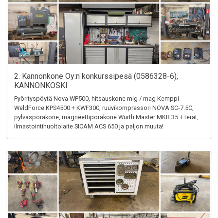
2. Kannonkone Oy:n konkurssipesä (0586328-6),
KANNONKOSKI
Pyörityspöytä Nova WP500, hitsauskone mig / mag Kemppi
WeldForce KPS4500 + KWF300, ruuvikompressori NOVA SC-7.5C,
pylväsporakone, magneettiporakone Würth Master MKB 35 + terät,
ilmastointihuoltolaite SICAM ACS 650 ja paljon muuta!