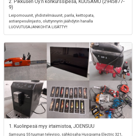
2. Pikkusen Oy:n konkurssipesä, KUUSAMO (2945877-
9)
Leipomouunit, yhdistelmäuunit, parila, keittopata,
astianpesulinjasto, oluttynnyrin jäähdytin hanalla
LUOVUTUSAJANKOHTA LISÄTTY!!
1. Kuolinpesä myy irtaimistoa, JOENSUU
Samsung 55 tuuman televisio, sähkösaha Husqvarna Electric 321,