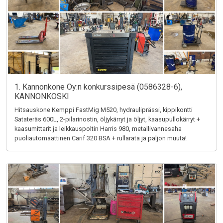
1. Kannonkone Oy:n konkurssipesä (0586328-6),
KANNONKOSKI
Hitsauskone Kemppi FastMig M520, hydrauliprässi, kippikontti
Satateräs 600L, 2-pilarinostin, öljykärryt ja öljyt, kaasupullokärryt +
kaasumittarit ja leikkauspoltin Harris 980, metallivannesaha
puoliautomaattinen Carif 320 BSA + rullarata ja paljon muuta!