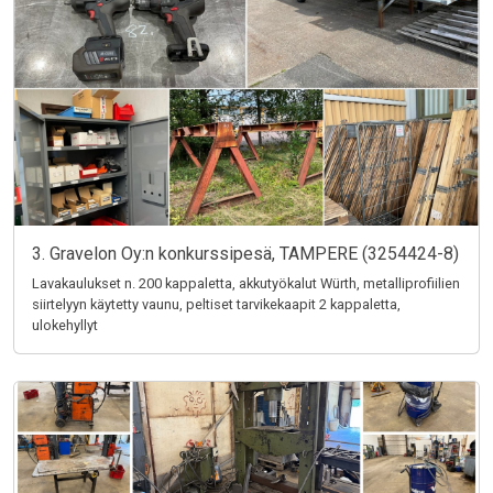
3. Gravelon Oy:n konkurssipesä, TAMPERE (3254424-8)
Lavakaulukset n. 200 kappaletta, akkutyökalut Würth, metalliprofiilien
siirtelyyn käytetty vaunu, peltiset tarvikekaapit 2 kappaletta,
ulokehyllyt