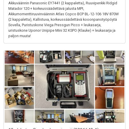
Akkuväännin Panasonic EY7441 (2 kappaletta), Ruuvipenkki Ridgid
Matador 120 + korkeussäädettävä jalusta MPI,
Akkumomenttiruuvinväännin Atlas Copco BCP BL-12-106 18V 870W
(2 kappaletta), Kallistuva, korkeussäädettävä kooonpanotyöpöytä
Sovella, Puristuskone Viega Pressgun Picco + leukasarja,
uristuskone Uponor Unipipe Mini 32 KSPO (Klauke) + leukasarja ja
paljon muuta!