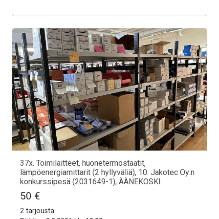
37x. Toimilaitteet, huonetermostaatit,
lämpöenergiamittarit (2 hyllyväliä), 10. Jakotec Oy:n
konkurssipesä (2031649-1), ÄÄNEKOSKI
50 €
2 tarjousta