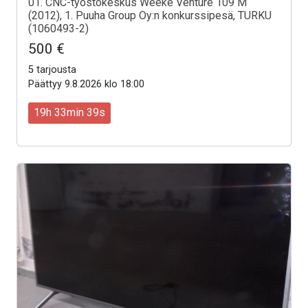
01. CNC-työstökeskus Weeke Venture 109 M
(2012), 1. Puuha Group Oy:n konkurssipesä, TURKU
(1060493-2)
500 €
5 tarjousta
Päättyy 9.8.2026 klo 18:00
19h 33min 37s