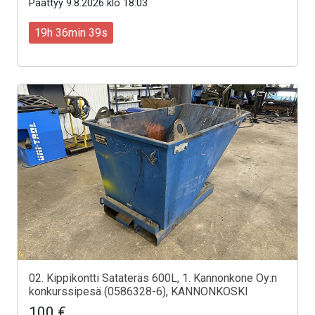
Päättyy 9.8.2026 klo 18:03
19h 36min 37s
02. Kippikontti Satateräs 600L, 1. Kannonkone Oy:n
konkurssipesä (0586328-6), KANNONKOSKI
100 €