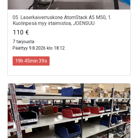
05. Laserkaiverruskone AtomStack A5 M50, 1.
Kuolinpesä myy irtaimistoa, JOENSUU
110 €
7 tarjousta
Päättyy 9.8.2026 klo 18:12
19h 45min 37s