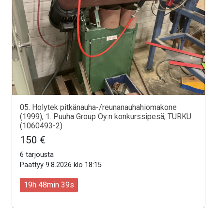
05. Holytek pitkänauha-/reunanauhahiomakone
(1999), 1. Puuha Group Oy:n konkurssipesä, TURKU
(1060493-2)
150 €
6 tarjousta
Päättyy 9.8.2026 klo 18:15
19h 48min 37s