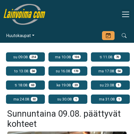
Huutokaupat
su 09.08.
ma 10.08.
ti 11.08.
214
106
70
to 13.08.
su 16.08.
ma 17.08.
34
170
54
ti 18.08.
ke 19.08.
su 23.08.
63
23
1
ma 24.08.
su 30.08.
ma 31.08.
32
1
1
Sunnuntaina 09.08. päättyvät
kohteet