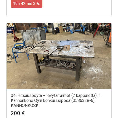
19h 42min 37s
04. Hitsauspöytä + levytarraimet (2 kappaletta), 1.
Kannonkone Oy:n konkurssipesä (0586328-6),
KANNONKOSKI
200 €