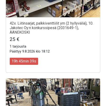
42x. Liitinsarjat, palkkiventtiilit ym (2 hyllyväliä), 10.
Jakotec Oy:n konkurssipesä (2031649-1),
ÄÄNEKOSKI
25 €
1 tarjousta
Päättyy 9.8.2026 klo 18:12
19h 45min 37s