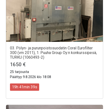
03. Pölyn- ja purunpoistosuodatin Coral Eurofilter
300 (vm 2011), 1. Puuha Group Oy:n konkurssipesä,
TURKU (1060493-2)
1650 €
25 tarjousta
Päättyy 9.8.2026 klo 18:08
19h 41min 37s