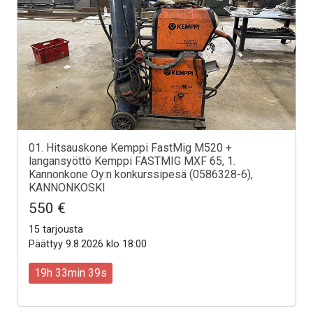
01. Hitsauskone Kemppi FastMig M520 +
langansyöttö Kemppi FASTMIG MXF 65, 1.
Kannonkone Oy:n konkurssipesä (0586328-6),
KANNONKOSKI
550 €
15 tarjousta
Päättyy 9.8.2026 klo 18:00
19h 33min 37s