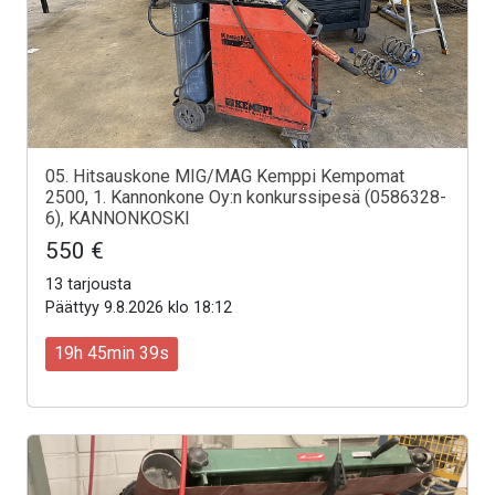
05. Hitsauskone MIG/MAG Kemppi Kempomat
2500, 1. Kannonkone Oy:n konkurssipesä (0586328-
6), KANNONKOSKI
550 €
13 tarjousta
Päättyy 9.8.2026 klo 18:12
19h 45min 37s