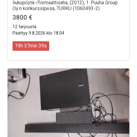
liukupöytä-/formaattisaha, (2012), 1. Puuha Group
Oy:n konkurssipesä, TURKU (1060493-2)
3800 €
12 tarjousta
Päättyy 9.8.2026 klo 18:04
19h 37min 37s