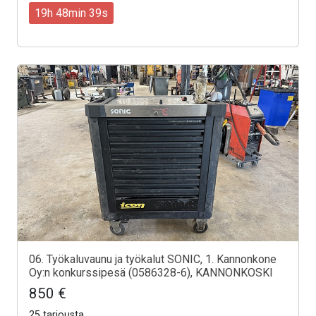
19h 48min 37s
06. Työkaluvaunu ja työkalut SONIC, 1. Kannonkone
Oy:n konkurssipesä (0586328-6), KANNONKOSKI
850 €
25 tarjousta