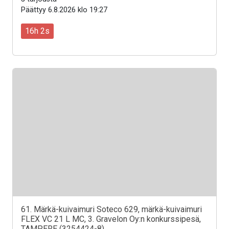
Päättyy 6.8.2026 klo 19:27
16h 0s
61. Märkä-kuivaimuri Soteco 629, märkä-kuivaimuri
FLEX VC 21 L MC, 3. Gravelon Oy:n konkurssipesä,
TAMPERE (3254424-8)