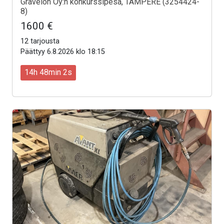
Gravelon Oy:n konkurssipesä, TAMPERE (3254424-
8)
1600 €
12 tarjousta
Päättyy 6.8.2026 klo 18:15
14h 48min 0s