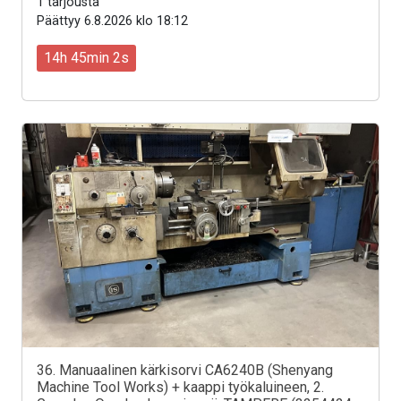
1 tarjousta
Päättyy 6.8.2026 klo 18:12
14h 45min 0s
36. Manuaalinen kärkisorvi CA6240B (Shenyang
Machine Tool Works) + kaappi työkaluineen, 2.