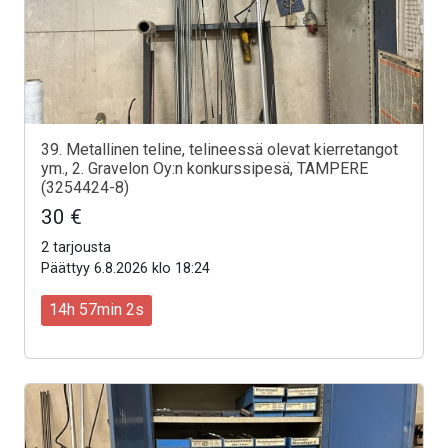
39. Metallinen teline, telineessä olevat kierretangot
ym., 2. Gravelon Oy:n konkurssipesä, TAMPERE
(3254424-8)
30 €
2 tarjousta
Päättyy 6.8.2026 klo 18:24
14h 57min 0s