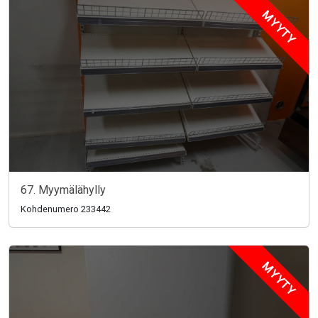
MYYTY
67. Myymälähylly
Kohdenumero 233442
MYYTY