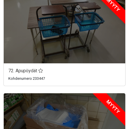
MYYTY
72. Apupöydät
Kohdenumero 233447
MYYTY