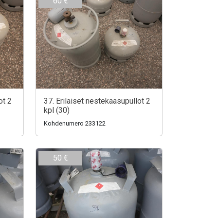
60 €
ot 2
37. Erilaiset nestekaasupullot 2
kpl (30)
Kohdenumero 233122
50 €