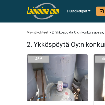
Huutokaupat
Myyntikohteet
» 2. Ykköspöytä Oy:n konkurssipesä,
2. Ykköspöytä Oy:n konku
45 €
6