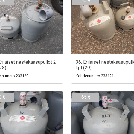
5 €
45 €
Erilaiset nestekaasupullot 2
36. Erilaiset nestekaasupull
(28)
kpl (29)
enumero 233120
Kohdenumero 233121
0 €
65 €