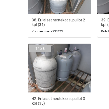
38. Erilaiset nestekaasupullot 2
39. 
kpl (31)
kpl 
Kohdenumero 233123
Kohd
145 €
42. Erilaiset nestekaasupullot 3
kpl (35)