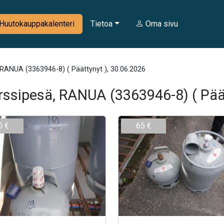
Huutokauppakalenteri
Tietoa
Oma sivu
 RANUA (3363946-8) ( Päättynyt ), 30.06.2026
rssipesä, RANUA (3363946-8) ( Pää
0 €
65 €