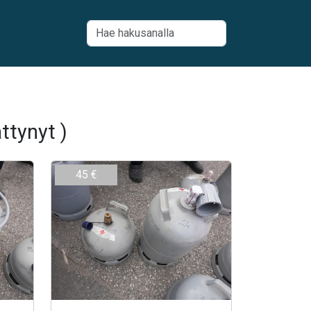
ttynyt )
45 €