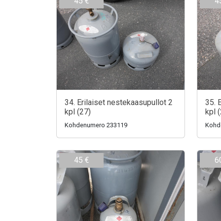
45 €
4
34. Erilaiset nestekaasupullot 2
35. 
kpl (27)
kpl 
Kohdenumero 233119
Kohd
45 €
6