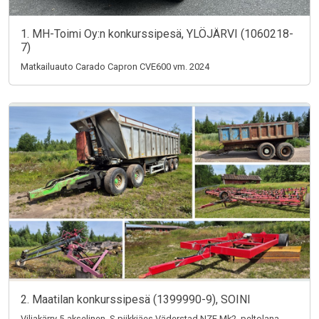
1. MH-Toimi Oy:n konkurssipesä, YLÖJÄRVI (1060218-
7)
Matkailuauto Carado Capron CVE600 vm. 2024
2. Maatilan konkurssipesä (1399990-9), SOINI
Viljakärry 5-akselinen, S-piikkiäes Väderstad NZE Mk2, peltolana