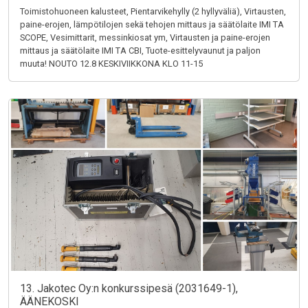
Toimistohuoneen kalusteet, Pientarvikehylly (2 hyllyväliä), Virtausten,
paine-erojen, lämpötilojen sekä tehojen mittaus ja säätölaite IMI TA
SCOPE, Vesimittarit, messinkiosat ym, Virtausten ja paine-erojen
mittaus ja säätölaite IMI TA CBI, Tuote-esittelyvaunut ja paljon
muuta! NOUTO 12.8 KESKIVIIKKONA KLO 11-15
13. Jakotec Oy:n konkurssipesä (2031649-1),
ÄÄNEKOSKI