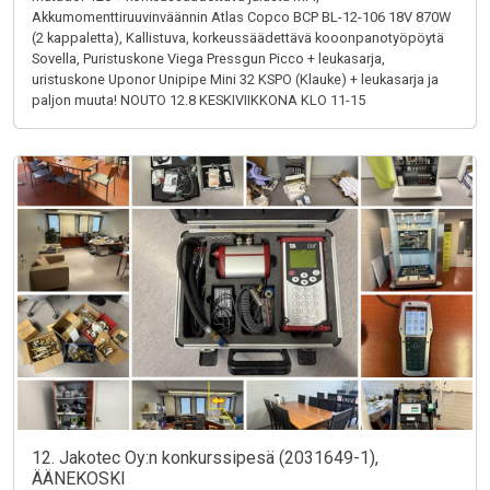
Akkumomenttiruuvinväännin Atlas Copco BCP BL-12-106 18V 870W
(2 kappaletta), Kallistuva, korkeussäädettävä kooonpanotyöpöytä
Sovella, Puristuskone Viega Pressgun Picco + leukasarja,
uristuskone Uponor Unipipe Mini 32 KSPO (Klauke) + leukasarja ja
paljon muuta! NOUTO 12.8 KESKIVIIKKONA KLO 11-15
12. Jakotec Oy:n konkurssipesä (2031649-1),
ÄÄNEKOSKI