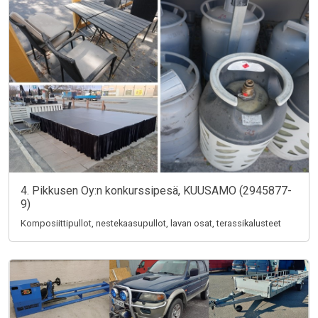
4. Pikkusen Oy:n konkurssipesä, KUUSAMO (2945877-
9)
Komposiittipullot, nestekaasupullot, lavan osat, terassikalusteet