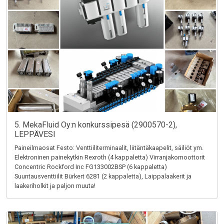
5. MekaFluid Oy:n konkurssipesä (2900570-2),
LEPPÄVESI
Paineilmaosat Festo: Venttiiliterminaalit, liitäntäkaapelit, säiliöt ym.
Elektroninen painekytkin Rexroth (4 kappaletta) Virranjakomoottorit
Concentric Rockford Inc FG133002BSP (6 kappaletta)
Suuntausventtiilit Bürkert 6281 (2 kappaletta), Laippalaakerit ja
laakeriholkit ja paljon muuta!