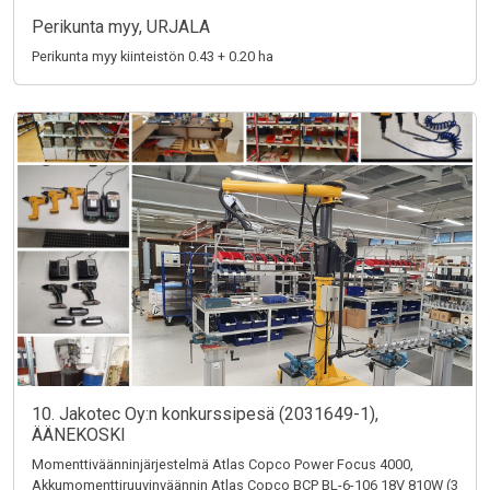
Perikunta myy, URJALA
Perikunta myy kiinteistön 0.43 + 0.20 ha
10. Jakotec Oy:n konkurssipesä (2031649-1),
ÄÄNEKOSKI
Momenttiväänninjärjestelmä Atlas Copco Power Focus 4000,
Akkumomenttiruuvinväännin Atlas Copco BCP BL-6-106 18V 810W (3