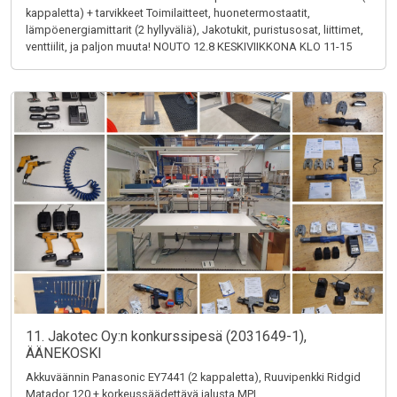
kappaletta) + tarvikkeet Toimilaitteet, huonetermostaatit,
lämpöenergiamittarit (2 hyllyväliä), Jakotukit, puristusosat, liittimet,
venttiilit, ja paljon muuta! NOUTO 12.8 KESKIVIIKKONA KLO 11-15
11. Jakotec Oy:n konkurssipesä (2031649-1),
ÄÄNEKOSKI
Akkuväännin Panasonic EY7441 (2 kappaletta), Ruuvipenkki Ridgid
Matador 120 + korkeussäädettävä jalusta MPI,