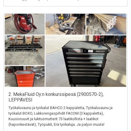
2. MekaFluid Oy:n konkurssipesä (2900570-2),
LEPPÄVESI
Työkaluvaunu ja työkalut BAHCO 2 kappaletta, Työkaluvaunu ja
työkalut BOXO, Lukkorengaspihdit FACOM (3 kappaletta),
Kuusioruuvit ja lukitusmutterit 73 laatikollista + laatikot
(haponkestävät), Työpukit, Erä työkaluja. Ja paljon muuta!