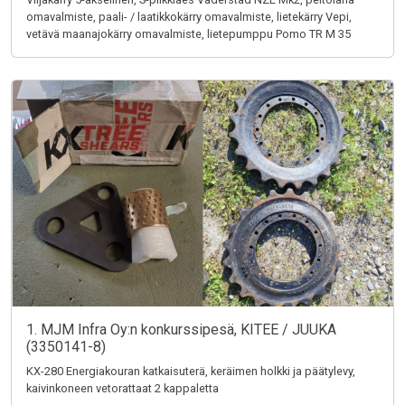
omavalmiste, paali- / laatikkokärry omavalmiste, lietekärry Vepi,
vetävä maanajokärry omavalmiste, lietepumppu Pomo TR M 35
1. MJM Infra Oy:n konkurssipesä, KITEE / JUUKA
(3350141-8)
KX-280 Energiakouran katkaisuterä, keräimen holkki ja päätylevy,
kaivinkoneen vetorattaat 2 kappaletta