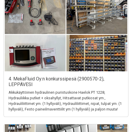
4. MekaFluid Oy:n konkurssipesä (2900570-2),
LEPPÄVESI
Akkukäyttöinen hydraulinen puristuskone Haelok PT 1228,
Hydrauliikka putket + oksahyllyt, Hitsattavat putkiosat ym.,
Hydrauliliittimet ym. (1 hyllyväli), Hydrauliliittimet, nipat, tulpat ym. (1
hyllyväli), Festo paineilmaventtiilit ym (1 hyllyväli) ja paljon muuta!