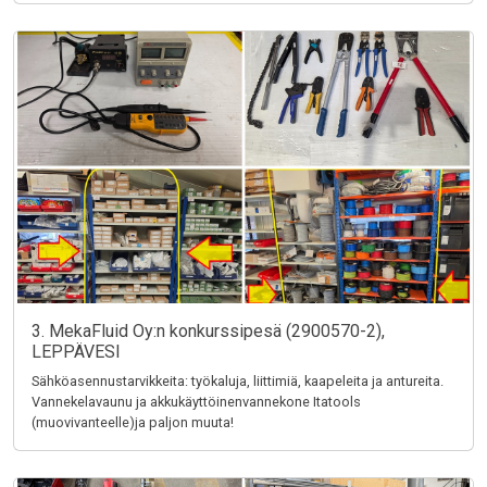
3. MekaFluid Oy:n konkurssipesä (2900570-2),
LEPPÄVESI
Sähköasennustarvikkeita: työkaluja, liittimiä, kaapeleita ja antureita.
Vannekelavaunu ja akkukäyttöinenvannekone Itatools
(muovivanteelle)ja paljon muuta!