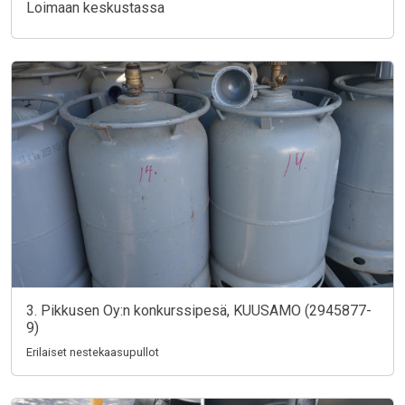
Loimaan keskustassa
3. Pikkusen Oy:n konkurssipesä, KUUSAMO (2945877-
9)
Erilaiset nestekaasupullot