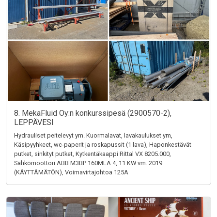
8. MekaFluid Oy:n konkurssipesä (2900570-2),
LEPPÄVESI
Hydrauliset peitelevyt ym. Kuormalavat, lavakaulukset ym,
Käsipyyhkeet, wc-paperit ja roskapussit (1 lava), Haponkestävät
putket, sinkityt putket, Kytkentäkaappi Rittal VX 8205.000,
Sähkömoottori ABB M3BP 160MLA 4, 11 KW vm. 2019
(KÄYTTÄMÄTÖN), Voimavirtajohtoa 125A