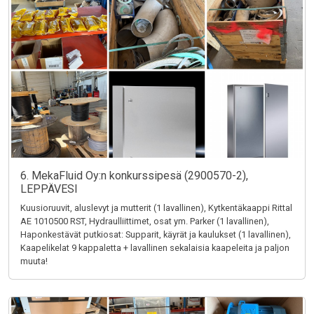
6. MekaFluid Oy:n konkurssipesä (2900570-2),
LEPPÄVESI
Kuusioruuvit, aluslevyt ja mutterit (1 lavallinen), Kytkentäkaappi Rittal
AE 1010500 RST, Hydraulliittimet, osat ym. Parker (1 lavallinen),
Haponkestävät putkiosat: Supparit, käyrät ja kaulukset (1 lavallinen),
Kaapelikelat 9 kappaletta + lavallinen sekalaisia kaapeleita ja paljon
muuta!