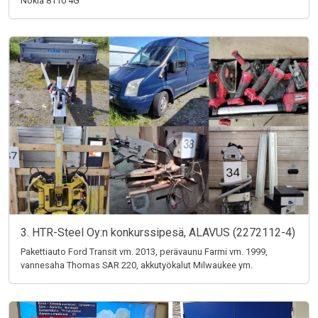
Nokia 8110 4G
3. HTR-Steel Oy:n konkurssipesä, ALAVUS (2272112-4)
Pakettiauto Ford Transit vm. 2013, perävaunu Farmi vm. 1999,
vannesaha Thomas SAR 220, akkutyökalut Milwaukee ym.