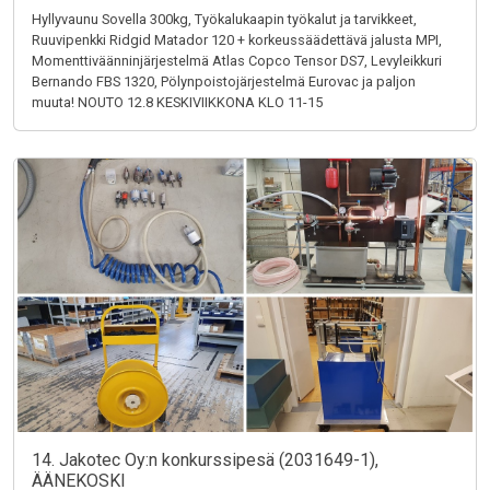
Hyllyvaunu Sovella 300kg, Työkalukaapin työkalut ja tarvikkeet,
Ruuvipenkki Ridgid Matador 120 + korkeussäädettävä jalusta MPI,
Momenttiväänninjärjestelmä Atlas Copco Tensor DS7, Levyleikkuri
Bernando FBS 1320, Pölynpoistojärjestelmä Eurovac ja paljon
muuta! NOUTO 12.8 KESKIVIIKKONA KLO 11-15
14. Jakotec Oy:n konkurssipesä (2031649-1),
ÄÄNEKOSKI