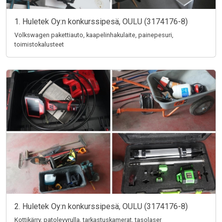
1. Huletek Oy:n konkurssipesä, OULU (3174176-8)
Volkswagen pakettiauto, kaapelinhakulaite, painepesuri,
toimistokalusteet
2. Huletek Oy:n konkurssipesä, OULU (3174176-8)
Kottikärry, patolevyrulla, tarkastuskamerat, tasolaser