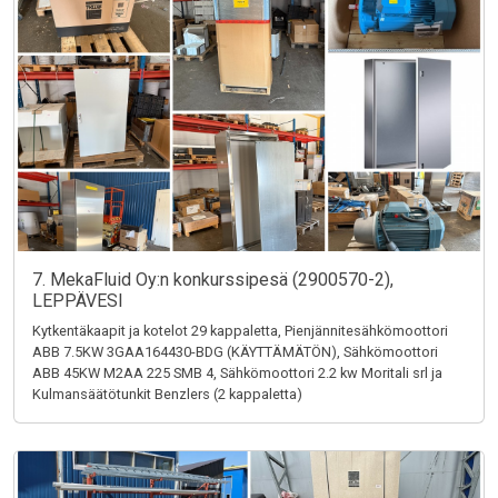
7. MekaFluid Oy:n konkurssipesä (2900570-2),
LEPPÄVESI
Kytkentäkaapit ja kotelot 29 kappaletta, Pienjännitesähkömoottori
ABB 7.5KW 3GAA164430-BDG (KÄYTTÄMÄTÖN), Sähkömoottori
ABB 45KW M2AA 225 SMB 4, Sähkömoottori 2.2 kw Moritali srl ja
Kulmansäätötunkit Benzlers (2 kappaletta)