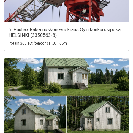
5. Puuhax Rakennuskonevuokraus Oy:n konkurssipesä,
HELSINKI (3350563-8)
Potain 365 16t (tencon) H.U.H 65m