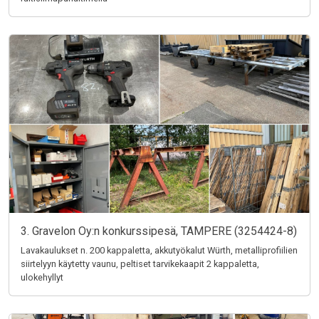
3. Gravelon Oy:n konkurssipesä, TAMPERE (3254424-8)
Lavakaulukset n. 200 kappaletta, akkutyökalut Würth, metalliprofiilien
siirtelyyn käytetty vaunu, peltiset tarvikekaapit 2 kappaletta,
ulokehyllyt