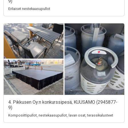
9)
Erilaiset nestekaasupullot
4. Pikkusen Oy:n konkurssipesä, KUUSAMO (2945877-
9)
Komposiittipullot, nestekaasupullot, lavan osat, terassikalusteet