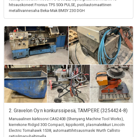
hitsauskoneet Fronius TPS 500i PULSE, puoliautomaattinen
metallivannesaha Beka-Mak BMSY 230 DGH
2. Gravelon Oy:n konkurssipesä, TAMPERE (3254424-8)
Manuaalinen kärkisorvi CA6240B (Shenyang Machine Tool Works),
kierrekone Ridgid 300 Compact, kippikontit, plasmaleikkuri Lincoln
Electric Tomahawk 1538, automaattihitsausmaski Wurth Callisto
raitisilmapuhaltimella