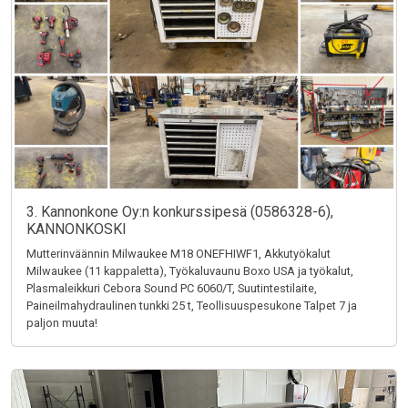
3. Kannonkone Oy:n konkurssipesä (0586328-6),
KANNONKOSKI
Mutterinväännin Milwaukee M18 ONEFHIWF1, Akkutyökalut
Milwaukee (11 kappaletta), Työkaluvaunu Boxo USA ja työkalut,
Plasmaleikkuri Cebora Sound PC 6060/T, Suutintestilaite,
Paineilmahydraulinen tunkki 25 t, Teollisuuspesukone Talpet 7 ja
paljon muuta!