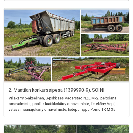
2. Maatilan konkurssipesä (1399990-9), SOINI
Viljakärry 5-akselinen, S-piikkiäes Väderstad NZE Mk2, peltolana
omavalmiste, paali- / laatikkokärry omavalmiste, lietekärry Vepi,
vetävä maanajokärry omavalmiste, lietepumppu Pomo TR M 35