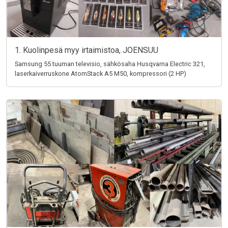
1. Kuolinpesä myy irtaimistoa, JOENSUU
Samsung 55 tuuman televisio, sähkösaha Husqvarna Electric 321,
laserkaiverruskone AtomStack A5 M50, kompressori (2 HP)