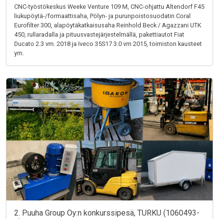
CNC-työstökeskus Weeke Venture 109 M, CNC-ohjattu Altendorf F45
liukupöytä-/formaattisaha, Pölyn- ja purunpoistosuodatin Coral
Eurofilter 300, alapöytäkatkaisusaha Reinhold Beck / Agazzani UTK
450, rullaradalla ja pituusvastejärjestelmällä, pakettiautot Fiat
Ducato 2.3 vm. 2018 ja Iveco 35S17 3.0 vm 2015, toimiston kausteet
ym.
2. Puuha Group Oy:n konkurssipesä, TURKU (1060493-