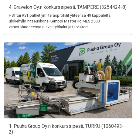
4. Gravelon Oy:n konkurssipesä, TAMPERE (3254424-8)
HST tai RST putket ym. teräsprofiilit yhteensä 49 kappaletta,
ulokehylly, hitsauskone Kemppi MasterTig MLS 2500,
varastohuoneessa olevat työkalut ja tarvikkeet
1. Puuha Group Oy:n konkurssipesä, TURKU (1060493-
2)