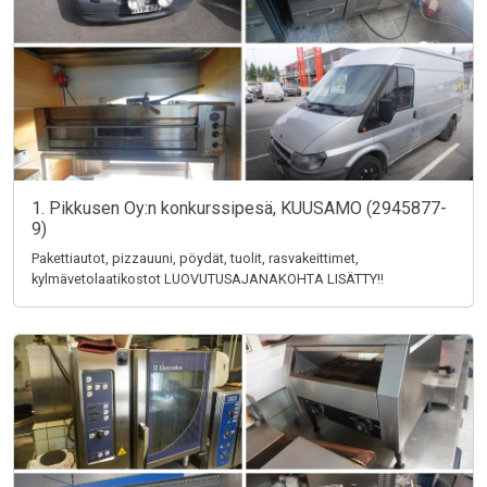
1. Pikkusen Oy:n konkurssipesä, KUUSAMO (2945877-
9)
Pakettiautot, pizzauuni, pöydät, tuolit, rasvakeittimet,
kylmävetolaatikostot LUOVUTUSAJANAKOHTA LISÄTTY!!