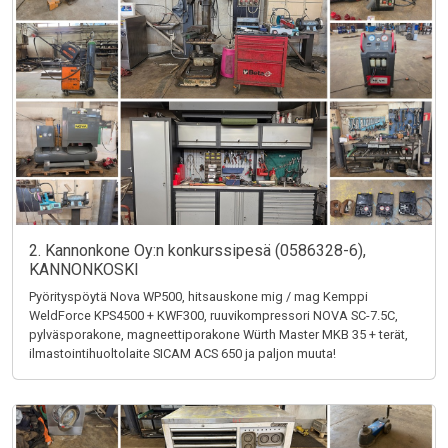
2. Kannonkone Oy:n konkurssipesä (0586328-6),
KANNONKOSKI
Pyörityspöytä Nova WP500, hitsauskone mig / mag Kemppi
WeldForce KPS4500 + KWF300, ruuvikompressori NOVA SC-7.5C,
pylväsporakone, magneettiporakone Würth Master MKB 35 + terät,
ilmastointihuoltolaite SICAM ACS 650 ja paljon muuta!