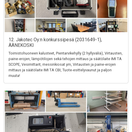
12. Jakotec Oy:n konkurssipesä (2031649-1),
ÄÄNEKOSKI
Toimistohuoneen kalusteet, Pientarvikehylly (2 hyllyväliä), Virtausten,
paine-erojen, lämpötilojen sekä tehojen mittaus ja säätölaite IMI TA
SCOPE, Vesimittarit, messinkiosat ym, Virtausten ja paine-erojen
mittaus ja säätölaite IMI TA CBI, Tuote-esittelyvaunut ja paljon
muuta!