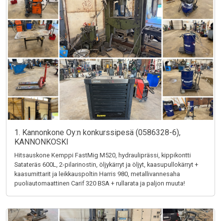
1. Kannonkone Oy:n konkurssipesä (0586328-6),
KANNONKOSKI
Hitsauskone Kemppi FastMig M520, hydrauliprässi, kippikontti
Satateräs 600L, 2-pilarinostin, öljykärryt ja öljyt, kaasupullokärryt +
kaasumittarit ja leikkauspoltin Harris 980, metallivannesaha
puoliautomaattinen Carif 320 BSA + rullarata ja paljon muuta!