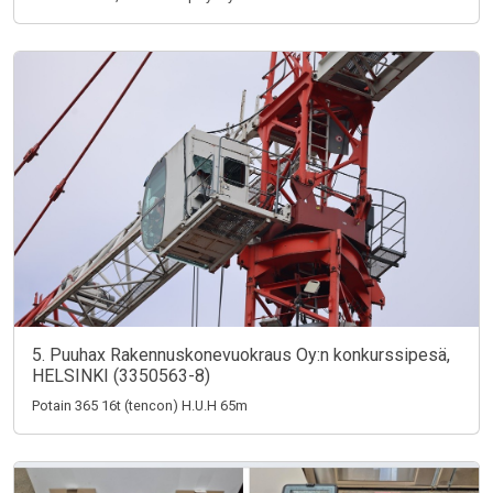
5. Puuhax Rakennuskonevuokraus Oy:n konkurssipesä,
HELSINKI (3350563-8)
Potain 365 16t (tencon) H.U.H 65m