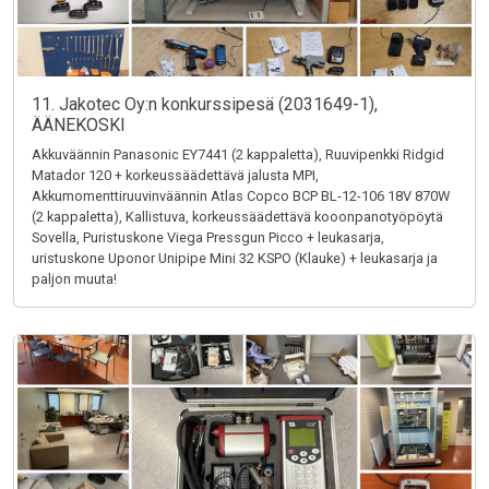
11. Jakotec Oy:n konkurssipesä (2031649-1),
ÄÄNEKOSKI
Akkuväännin Panasonic EY7441 (2 kappaletta), Ruuvipenkki Ridgid
Matador 120 + korkeussäädettävä jalusta MPI,
Akkumomenttiruuvinväännin Atlas Copco BCP BL-12-106 18V 870W
(2 kappaletta), Kallistuva, korkeussäädettävä kooonpanotyöpöytä
Sovella, Puristuskone Viega Pressgun Picco + leukasarja,
uristuskone Uponor Unipipe Mini 32 KSPO (Klauke) + leukasarja ja
paljon muuta!