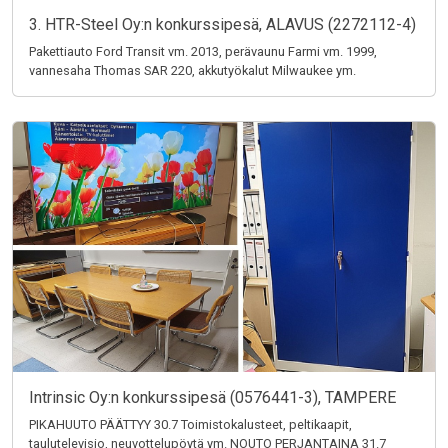
3. HTR-Steel Oy:n konkurssipesä, ALAVUS (2272112-4)
Pakettiauto Ford Transit vm. 2013, perävaunu Farmi vm. 1999,
vannesaha Thomas SAR 220, akkutyökalut Milwaukee ym.
Intrinsic Oy:n konkurssipesä (0576441-3), TAMPERE
PIKAHUUTO PÄÄTTYY 30.7 Toimistokalusteet, peltikaapit,
taulutelevisio, neuvottelupöytä ym. NOUTO PERJANTAINA 31.7