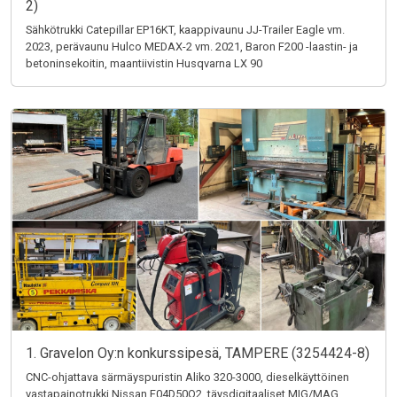
2)
Sähkötrukki Catepillar EP16KT, kaappivaunu JJ-Trailer Eagle vm.
2023, perävaunu Hulco MEDAX-2 vm. 2021, Baron F200 -laastin- ja
betoninsekoitin, maantiivistin Husqvarna LX 90
1. Gravelon Oy:n konkurssipesä, TAMPERE (3254424-8)
CNC-ohjattava särmäyspuristin Aliko 320-3000, dieselkäyttöinen
vastapainotrukki Nissan F04D50Q2, täysdigitaaliset MIG/MAG