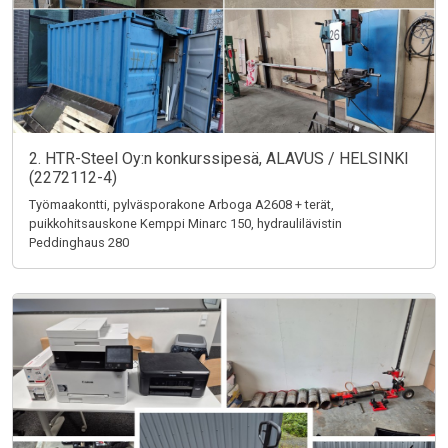
2. HTR-Steel Oy:n konkurssipesä, ALAVUS / HELSINKI
(2272112-4)
Työmaakontti, pylväsporakone Arboga A2608 + terät,
puikkohitsauskone Kemppi Minarc 150, hydraulilävistin
Peddinghaus 280