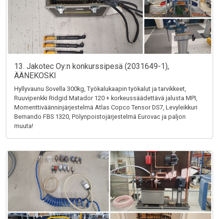
13. Jakotec Oy:n konkurssipesä (2031649-1),
ÄÄNEKOSKI
Hyllyvaunu Sovella 300kg, Työkalukaapin työkalut ja tarvikkeet,
Ruuvipenkki Ridgid Matador 120 + korkeussäädettävä jalusta MPI,
Momenttiväänninjärjestelmä Atlas Copco Tensor DS7, Levyleikkuri
Bernando FBS 1320, Pölynpoistojärjestelmä Eurovac ja paljon
muuta!