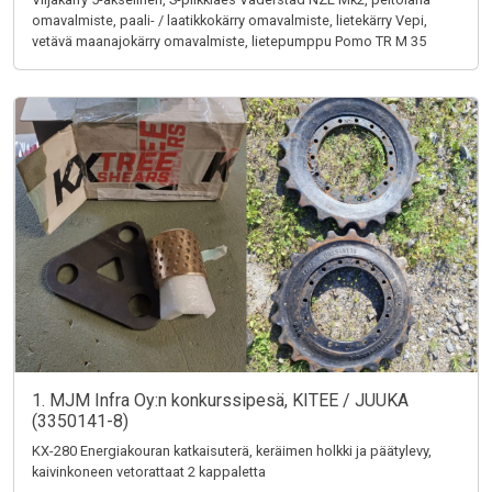
omavalmiste, paali- / laatikkokärry omavalmiste, lietekärry Vepi,
vetävä maanajokärry omavalmiste, lietepumppu Pomo TR M 35
1. MJM Infra Oy:n konkurssipesä, KITEE / JUUKA
(3350141-8)
KX-280 Energiakouran katkaisuterä, keräimen holkki ja päätylevy,
kaivinkoneen vetorattaat 2 kappaletta