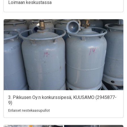
Loimaan keskustassa
3. Pikkusen Oy:n konkurssipesä, KUUSAMO (2945877-
9)
Erilaiset nestekaasupullot