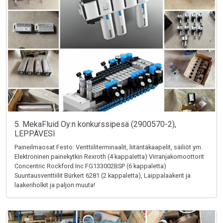
5. MekaFluid Oy:n konkurssipesä (2900570-2),
LEPPÄVESI
Paineilmaosat Festo: Venttiiliterminaalit, liitäntäkaapelit, säiliöt ym.
Elektroninen painekytkin Rexroth (4 kappaletta) Virranjakomoottorit
Concentric Rockford Inc FG133002BSP (6 kappaletta)
Suuntausventtiilit Bürkert 6281 (2 kappaletta), Laippalaakerit ja
laakeriholkit ja paljon muuta!