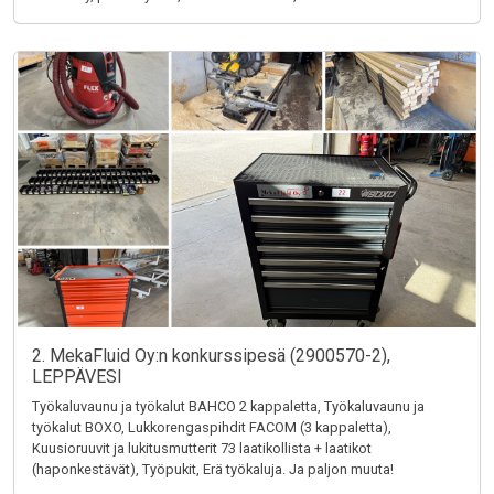
2. MekaFluid Oy:n konkurssipesä (2900570-2),
LEPPÄVESI
Työkaluvaunu ja työkalut BAHCO 2 kappaletta, Työkaluvaunu ja
työkalut BOXO, Lukkorengaspihdit FACOM (3 kappaletta),
Kuusioruuvit ja lukitusmutterit 73 laatikollista + laatikot
(haponkestävät), Työpukit, Erä työkaluja. Ja paljon muuta!