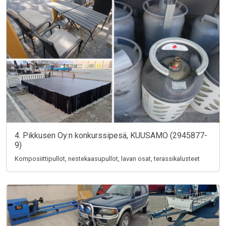
4. Pikkusen Oy:n konkurssipesä, KUUSAMO (2945877-
9)
Komposiittipullot, nestekaasupullot, lavan osat, terassikalusteet