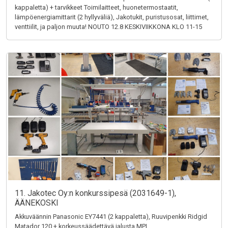
kappaletta) + tarvikkeet Toimilaitteet, huonetermostaatit,
lämpöenergiamittarit (2 hyllyväliä), Jakotukit, puristusosat, liittimet,
venttiilit, ja paljon muuta! NOUTO 12.8 KESKIVIIKKONA KLO 11-15
11. Jakotec Oy:n konkurssipesä (2031649-1),
ÄÄNEKOSKI
Akkuväännin Panasonic EY7441 (2 kappaletta), Ruuvipenkki Ridgid
Matador 120 + korkeussäädettävä jalusta MPI,