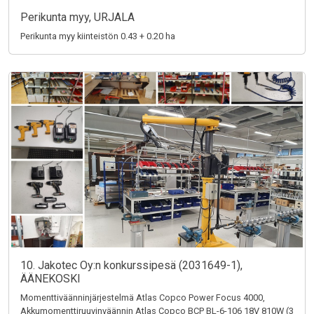
Perikunta myy, URJALA
Perikunta myy kiinteistön 0.43 + 0.20 ha
10. Jakotec Oy:n konkurssipesä (2031649-1),
ÄÄNEKOSKI
Momenttiväänninjärjestelmä Atlas Copco Power Focus 4000,
Akkumomenttiruuvinväännin Atlas Copco BCP BL-6-106 18V 810W (3