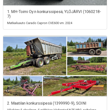
1. MH-Toimi Oy:n konkurssipesä, YLÖJÄRVI (1060218-
7)
Matkailuauto Carado Capron CVE600 vm. 2024
2. Maatilan konkurssipesä (1399990-9), SOINI
Viljakärry 5-akselinen, S-piikkiäes Väderstad NZE Mk2, peltolana