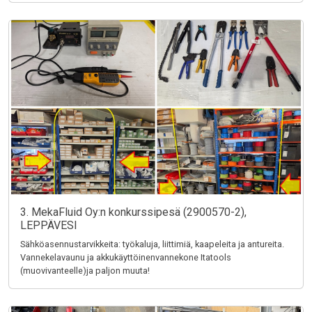
3. MekaFluid Oy:n konkurssipesä (2900570-2),
LEPPÄVESI
Sähköasennustarvikkeita: työkaluja, liittimiä, kaapeleita ja antureita.
Vannekelavaunu ja akkukäyttöinenvannekone Itatools
(muovivanteelle)ja paljon muuta!