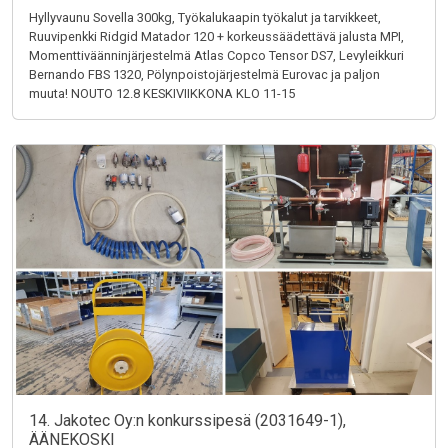
Hyllyvaunu Sovella 300kg, Työkalukaapin työkalut ja tarvikkeet,
Ruuvipenkki Ridgid Matador 120 + korkeussäädettävä jalusta MPI,
Momenttiväänninjärjestelmä Atlas Copco Tensor DS7, Levyleikkuri
Bernando FBS 1320, Pölynpoistojärjestelmä Eurovac ja paljon
muuta! NOUTO 12.8 KESKIVIIKKONA KLO 11-15
14. Jakotec Oy:n konkurssipesä (2031649-1),
ÄÄNEKOSKI