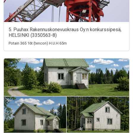
5. Puuhax Rakennuskonevuokraus Oy:n konkurssipesä,
HELSINKI (3350563-8)
Potain 365 16t (tencon) H.U.H 65m