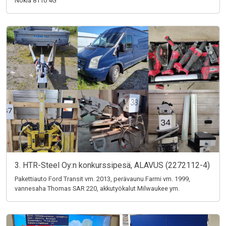
Nokia 8110 4G
3. HTR-Steel Oy:n konkurssipesä, ALAVUS (2272112-4)
Pakettiauto Ford Transit vm. 2013, perävaunu Farmi vm. 1999,
vannesaha Thomas SAR 220, akkutyökalut Milwaukee ym.