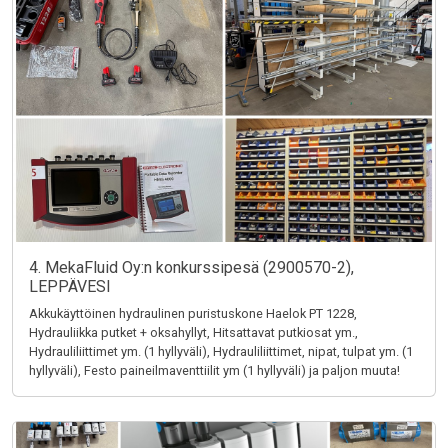
4. MekaFluid Oy:n konkurssipesä (2900570-2),
LEPPÄVESI
Akkukäyttöinen hydraulinen puristuskone Haelok PT 1228,
Hydrauliikka putket + oksahyllyt, Hitsattavat putkiosat ym.,
Hydrauliliittimet ym. (1 hyllyväli), Hydrauliliittimet, nipat, tulpat ym. (1
hyllyväli), Festo paineilmaventtiilit ym (1 hyllyväli) ja paljon muuta!