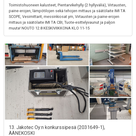
Toimistohuoneen kalusteet, Pientarvikehylly (2 hyllyväliä), Virtausten,
paine-erojen, lämpötilojen sekä tehojen mittaus ja säätölaite IMI TA
SCOPE, Vesimittarit, messinkiosat ym, Virtausten ja paine-erojen
mittaus ja säätölaite IMI TA CBI, Tuote-esittelyvaunut ja paljon
muuta! NOUTO 12.8 KESKIVIIKKONA KLO 11-15
13. Jakotec Oy:n konkurssipesä (2031649-1),
ÄÄNEKOSKI