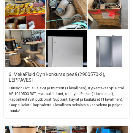
6. MekaFluid Oy:n konkurssipesä (2900570-2),
LEPPÄVESI
Kuusioruuvit, aluslevyt ja mutterit (1 lavallinen), Kytkentäkaappi Rittal
AE 1010500 RST, Hydraulliittimet, osat ym. Parker (1 lavallinen),
Haponkestävät putkiosat: Supparit, käyrät ja kaulukset (1 lavallinen),
Kaapelikelat 9 kappaletta + lavallinen sekalaisia kaapeleita ja paljon
muuta!