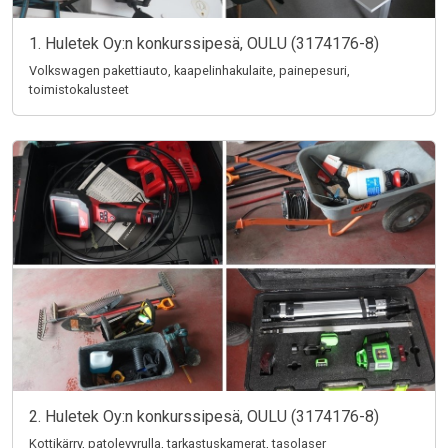
1. Huletek Oy:n konkurssipesä, OULU (3174176-8)
Volkswagen pakettiauto, kaapelinhakulaite, painepesuri,
toimistokalusteet
2. Huletek Oy:n konkurssipesä, OULU (3174176-8)
Kottikärry, patolevyrulla, tarkastuskamerat, tasolaser