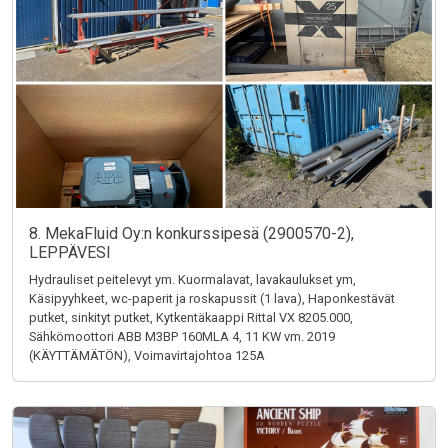
8. MekaFluid Oy:n konkurssipesä (2900570-2),
LEPPÄVESI
Hydrauliset peitelevyt ym. Kuormalavat, lavakaulukset ym,
Käsipyyhkeet, wc-paperit ja roskapussit (1 lava), Haponkestävät
putket, sinkityt putket, Kytkentäkaappi Rittal VX 8205.000,
Sähkömoottori ABB M3BP 160MLA 4, 11 KW vm. 2019
(KÄYTTÄMÄTÖN), Voimavirtajohtoa 125A