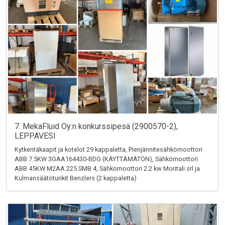
7. MekaFluid Oy:n konkurssipesä (2900570-2),
LEPPÄVESI
Kytkentäkaapit ja kotelot 29 kappaletta, Pienjännitesähkömoottori
ABB 7.5KW 3GAA164430-BDG (KÄYTTÄMÄTÖN), Sähkömoottori
ABB 45KW M2AA 225 SMB 4, Sähkömoottori 2.2 kw Moritali srl ja
Kulmansäätötunkit Benzlers (2 kappaletta)