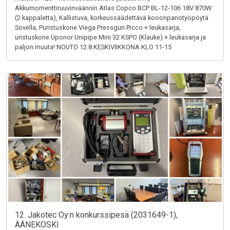
Akkumomenttiruuvinväännin Atlas Copco BCP BL-12-106 18V 870W
(2 kappaletta), Kallistuva, korkeussäädettävä kooonpanotyöpöytä
Sovella, Puristuskone Viega Pressgun Picco + leukasarja,
uristuskone Uponor Unipipe Mini 32 KSPO (Klauke) + leukasarja ja
paljon muuta! NOUTO 12.8 KESKIVIIKKONA KLO 11-15
12. Jakotec Oy:n konkurssipesä (2031649-1),
ÄÄNEKOSKI