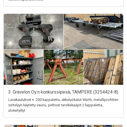
3. Gravelon Oy:n konkurssipesä, TAMPERE (3254424-8)
Lavakaulukset n. 200 kappaletta, akkutyökalut Würth, metalliprofiilien
siirtelyyn käytetty vaunu, peltiset tarvikekaapit 2 kappaletta,
ulokehyllyt