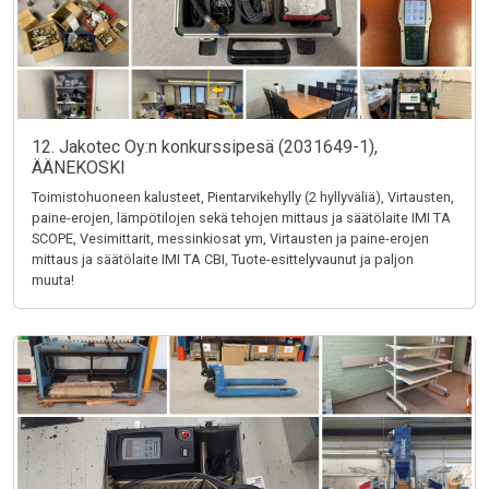
12. Jakotec Oy:n konkurssipesä (2031649-1),
ÄÄNEKOSKI
Toimistohuoneen kalusteet, Pientarvikehylly (2 hyllyväliä), Virtausten,
paine-erojen, lämpötilojen sekä tehojen mittaus ja säätölaite IMI TA
SCOPE, Vesimittarit, messinkiosat ym, Virtausten ja paine-erojen
mittaus ja säätölaite IMI TA CBI, Tuote-esittelyvaunut ja paljon
muuta!