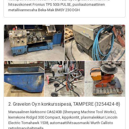
hitsauskoneet Fronius TPS 500i PULSE, puoliautomaattinen
metallivannesaha Beka-Mak BMSY 230 DGH
2. Gravelon Oy:n konkurssipesä, TAMPERE (3254424-8)
Manuaalinen kärkisorvi CA6240B (Shenyang Machine Tool Works),
kierrekone Ridgid 300 Compact, kippikontit, plasmaleikkuri Lincoln
Electric Tomahawk 1538, automaattihitsausmaski Wurth Callisto
raitisilmapuhaltimella