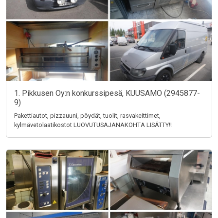
1. Pikkusen Oy:n konkurssipesä, KUUSAMO (2945877-
9)
Pakettiautot, pizzauuni, pöydät, tuolit, rasvakeittimet,
kylmävetolaatikostot LUOVUTUSAJANAKOHTA LISÄTTY!!