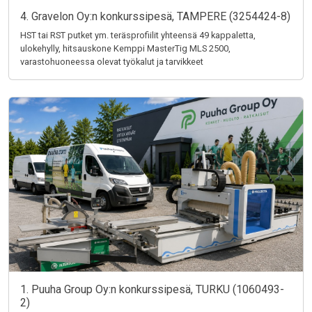
4. Gravelon Oy:n konkurssipesä, TAMPERE (3254424-8)
HST tai RST putket ym. teräsprofiilit yhteensä 49 kappaletta,
ulokehylly, hitsauskone Kemppi MasterTig MLS 2500,
varastohuoneessa olevat työkalut ja tarvikkeet
1. Puuha Group Oy:n konkurssipesä, TURKU (1060493-
2)