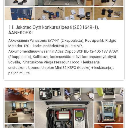
11. Jakotec Oy:n konkurssipesä (2031649-1),
ÄÄNEKOSKI
Akkuväännin Panasonic EY7441 (2 kappaletta), Ruuvipenkki Ridgid
Matador 120 + korkeussäädettävä jalusta MPI,
Akkumomenttiruuvinväännin Atlas Copco BCP BL-12-106 18V 870W
(2 kappaletta), Kallistuva, korkeussäädettävä kooonpanotyöpöytä
Sovella, Puristuskone Viega Pressgun Picco + leukasarja,
uristuskone Uponor Unipipe Mini 32 KSPO (Klauke) + leukasarja ja
paljon muuta!