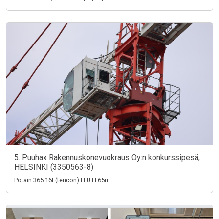
5. Puuhax Rakennuskonevuokraus Oy:n konkurssipesä,
HELSINKI (3350563-8)
Potain 365 16t (tencon) H.U.H 65m