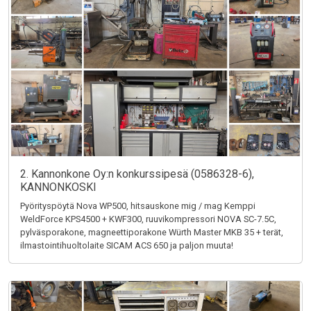
2. Kannonkone Oy:n konkurssipesä (0586328-6),
KANNONKOSKI
Pyörityspöytä Nova WP500, hitsauskone mig / mag Kemppi
WeldForce KPS4500 + KWF300, ruuvikompressori NOVA SC-7.5C,
pylväsporakone, magneettiporakone Würth Master MKB 35 + terät,
ilmastointihuoltolaite SICAM ACS 650 ja paljon muuta!