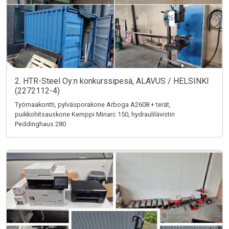
2. HTR-Steel Oy:n konkurssipesä, ALAVUS / HELSINKI
(2272112-4)
Työmaakontti, pylväsporakone Arboga A2608 + terät,
puikkohitsauskone Kemppi Minarc 150, hydraulilävistin
Peddinghaus 280