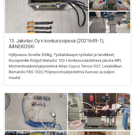
13. Jakotec Oy:n konkurssipesä (2031649-1),
ÄÄNEKOSKI
Hyllyvaunu Sovella 300kg, Työkalukaapin työkalut ja tarvikkeet,
Ruuvipenkki Ridgid Matador 120 + korkeussäädettävä jalusta MPI,
Momenttiväänninjärjestelmä Atlas Copco Tensor DS7, Levyleikkuri
Bernando FBS 1320, Pölynpoistojärjestelmä Eurovac ja paljon
muuta!