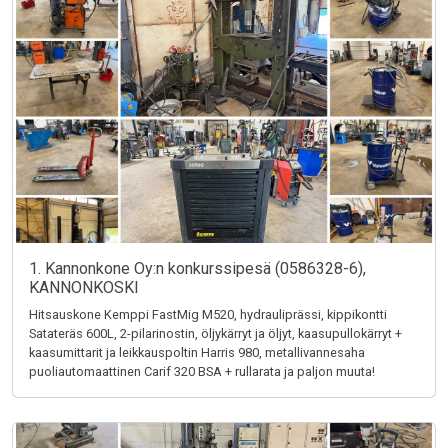
1. Kannonkone Oy:n konkurssipesä (0586328-6),
KANNONKOSKI
Hitsauskone Kemppi FastMig M520, hydrauliprässi, kippikontti
Satateräs 600L, 2-pilarinostin, öljykärryt ja öljyt, kaasupullokärryt +
kaasumittarit ja leikkauspoltin Harris 980, metallivannesaha
puoliautomaattinen Carif 320 BSA + rullarata ja paljon muuta!