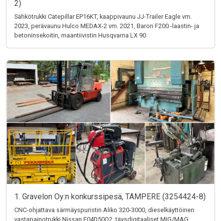
2)
Sähkötrukki Catepillar EP16KT, kaappivaunu JJ-Trailer Eagle vm.
2023, perävaunu Hulco MEDAX-2 vm. 2021, Baron F200 -laastin- ja
betoninsekoitin, maantiivistin Husqvarna LX 90
1. Gravelon Oy:n konkurssipesä, TAMPERE (3254424-8)
CNC-ohjattava särmäyspuristin Aliko 320-3000, dieselkäyttöinen
vastapainotrukki Nissan F04D50Q2, täysdigitaaliset MIG/MAG