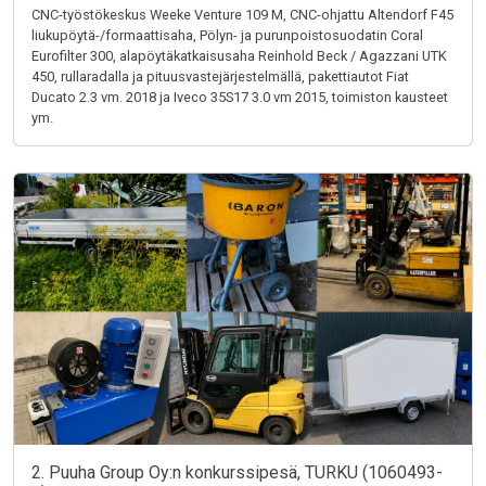
CNC-työstökeskus Weeke Venture 109 M, CNC-ohjattu Altendorf F45
liukupöytä-/formaattisaha, Pölyn- ja purunpoistosuodatin Coral
Eurofilter 300, alapöytäkatkaisusaha Reinhold Beck / Agazzani UTK
450, rullaradalla ja pituusvastejärjestelmällä, pakettiautot Fiat
Ducato 2.3 vm. 2018 ja Iveco 35S17 3.0 vm 2015, toimiston kausteet
ym.
2. Puuha Group Oy:n konkurssipesä, TURKU (1060493-