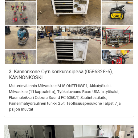
3. Kannonkone Oy:n konkurssipesä (0586328-6),
KANNONKOSKI
Mutterinväännin Milwaukee M18 ONEFHIWF1, Akkutyökalut
Milwaukee (11 kappaletta), Työkaluvaunu Boxo USA ja työkalut,
Plasmaleikkuri Cebora Sound PC 6060/T, Suutintestilaite,
Paineilmahydraulinen tunkki 25 t, Teollisuuspesukone Talpet 7 ja
paljon muuta!