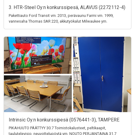
3. HTR-Steel Oy:n konkurssipesä, ALAVUS (2272112-4)
Pakettiauto Ford Transit vm. 2013, perävaunu Farmi vm. 1999,
vannesaha Thomas SAR 220, akkutyökalut Milwaukee ym.
Intrinsic Oy:n konkurssipesä (0576441-3), TAMPERE
PIKAHUUTO PÄÄTTYY 30.7 Toimistokalusteet, peltikaapit,
taulutelevisio, neuvottelupöytä ym. NOUTO PERJANTAINA 31.7