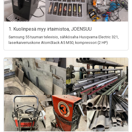
1. Kuolinpesä myy irtaimistoa, JOENSUU
Samsung 55 tuuman televisio, sähkösaha Husqvarna Electric 321,
laserkaiverruskone AtomStack A5 M50, kompressori (2 HP)