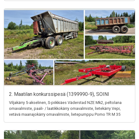
2. Maatilan konkurssipesä (1399990-9), SOINI
Viljakärry 5-akselinen, S-piikkiäes Väderstad NZE Mk2, peltolana
omavalmiste, paali- / laatikkokärry omavalmiste, lietekärry Vepi,
vetävä maanajokärry omavalmiste, lietepumppu Pomo TR M 35