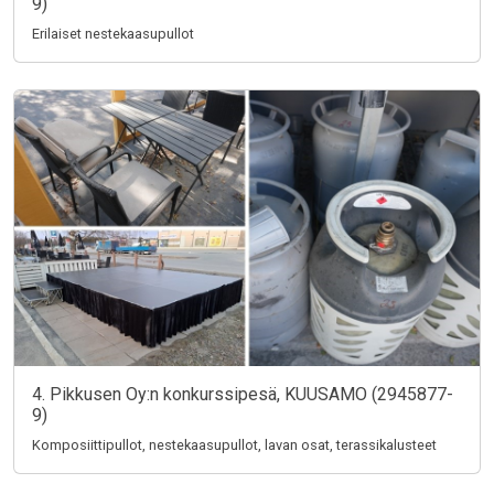
9)
Erilaiset nestekaasupullot
4. Pikkusen Oy:n konkurssipesä, KUUSAMO (2945877-
9)
Komposiittipullot, nestekaasupullot, lavan osat, terassikalusteet