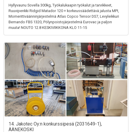
Hyllyvaunu Sovella 300kg, Työkalukaapin työkalut ja tarvikkeet,
Ruuvipenkki Ridgid Matador 120 + korkeussäädettävä jalusta MPI,
Momenttiväänninjärjestelmä Atlas Copco Tensor DS7, Levyleikkuri
Bernando FBS 1320, Pölynpoistojärjestelmä Eurovac ja paljon
muuta! NOUTO 12.8 KESKIVIIKKONA KLO 11-15
14. Jakotec Oy:n konkurssipesä (2031649-1),
ÄÄNEKOSKI