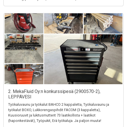
2. MekaFluid Oy:n konkurssipesä (2900570-2),
LEPPÄVESI
Työkaluvaunu ja työkalut BAHCO 2 kappaletta, Työkaluvaunu ja
työkalut BOXO, Lukkorengaspihdit FACOM (3 kappaletta),
Kuusioruuvit ja lukitusmutterit 73 laatikollista + laatikot
(haponkestävät), Työpukit, Erä työkaluja. Ja paljon muuta!