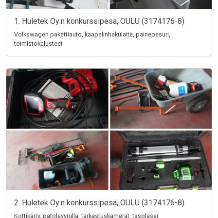
1. Huletek Oy:n konkurssipesä, OULU (3174176-8)
Volkswagen pakettiauto, kaapelinhakulaite, painepesuri,
toimistokalusteet
2. Huletek Oy:n konkurssipesä, OULU (3174176-8)
Kottikärry, patolevyrulla, tarkastuskamerat, tasolaser