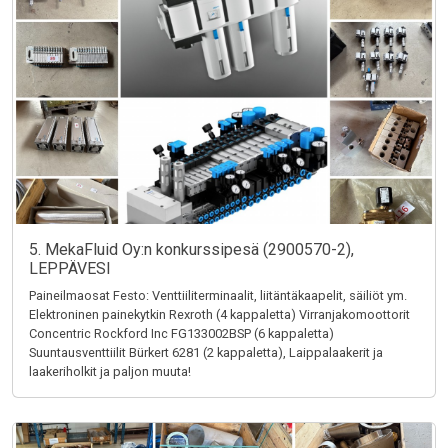
5. MekaFluid Oy:n konkurssipesä (2900570-2),
LEPPÄVESI
Paineilmaosat Festo: Venttiiliterminaalit, liitäntäkaapelit, säiliöt ym.
Elektroninen painekytkin Rexroth (4 kappaletta) Virranjakomoottorit
Concentric Rockford Inc FG133002BSP (6 kappaletta)
Suuntausventtiilit Bürkert 6281 (2 kappaletta), Laippalaakerit ja
laakeriholkit ja paljon muuta!