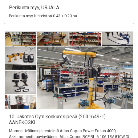
Perikunta myy, URJALA
Perikunta myy kiinteistön 0.43 + 0.20 ha
10. Jakotec Oy:n konkurssipesä (2031649-1),
ÄÄNEKOSKI
Momenttiväänninjärjestelmä Atlas Copco Power Focus 4000,
Akkumomenttiruuvinväännin Atlas Copco BCP BL-6-106 18V 810W (3