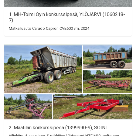
1. MH-Toimi Oy:n konkurssipesä, YLÖJÄRVI (1060218-
7)
Matkailuauto Carado Capron CVE600 vm. 2024
2. Maatilan konkurssipesä (1399990-9), SOINI
Viljakärry 5-akselinen, S-piikkiäes Väderstad NZE Mk2, peltolana