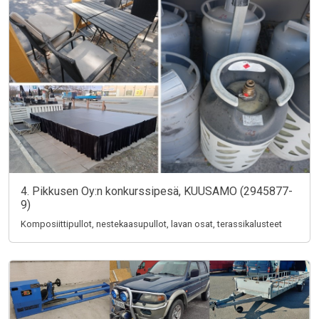
4. Pikkusen Oy:n konkurssipesä, KUUSAMO (2945877-
9)
Komposiittipullot, nestekaasupullot, lavan osat, terassikalusteet