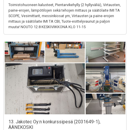
Toimistohuoneen kalusteet, Pientarvikehylly (2 hyllyväliä), Virtausten,
paine-erojen, lämpötilojen sekä tehojen mittaus ja säätölaite IMI TA
SCOPE, Vesimittarit, messinkiosat ym, Virtausten ja paine-erojen
mittaus ja säätölaite IMI TA CBI, Tuote-esittelyvaunut ja paljon
muuta! NOUTO 12.8 KESKIVIIKKONA KLO 11-15
13. Jakotec Oy:n konkurssipesä (2031649-1),
ÄÄNEKOSKI