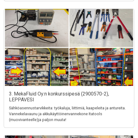
3. MekaFluid Oy:n konkurssipesä (2900570-2),
LEPPÄVESI
Sähköasennustarvikkeita: työkaluja, liittimiä, kaapeleita ja antureita.
Vannekelavaunu ja akkukäyttöinenvannekone Itatools
(muovivanteelle)ja paljon muuta!