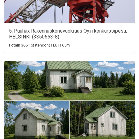
5. Puuhax Rakennuskonevuokraus Oy:n konkurssipesä,
HELSINKI (3350563-8)
Potain 365 16t (tencon) H.U.H 65m