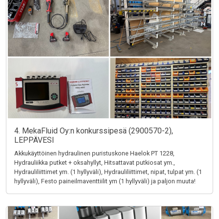
4. MekaFluid Oy:n konkurssipesä (2900570-2),
LEPPÄVESI
Akkukäyttöinen hydraulinen puristuskone Haelok PT 1228,
Hydrauliikka putket + oksahyllyt, Hitsattavat putkiosat ym.,
Hydrauliliittimet ym. (1 hyllyväli), Hydrauliliittimet, nipat, tulpat ym. (1
hyllyväli), Festo paineilmaventtiilit ym (1 hyllyväli) ja paljon muuta!