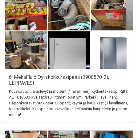
6. MekaFluid Oy:n konkurssipesä (2900570-2),
LEPPÄVESI
Kuusioruuvit, aluslevyt ja mutterit (1 lavallinen), Kytkentäkaappi Rittal
AE 1010500 RST, Hydraulliittimet, osat ym. Parker (1 lavallinen),
Haponkestävät putkiosat: Supparit, käyrät ja kaulukset (1 lavallinen),
Kaapelikelat 9 kappaletta + lavallinen sekalaisia kaapeleita ja paljon
muuta!