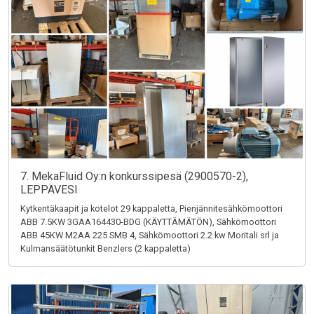
7. MekaFluid Oy:n konkurssipesä (2900570-2),
LEPPÄVESI
Kytkentäkaapit ja kotelot 29 kappaletta, Pienjännitesähkömoottori
ABB 7.5KW 3GAA164430-BDG (KÄYTTÄMÄTÖN), Sähkömoottori
ABB 45KW M2AA 225 SMB 4, Sähkömoottori 2.2 kw Moritali srl ja
Kulmansäätötunkit Benzlers (2 kappaletta)