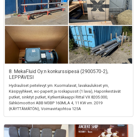
8. MekaFluid Oy:n konkurssipesä (2900570-2),
LEPPÄVESI
Hydrauliset peitelevyt ym. Kuormalavat, lavakaulukset ym,
Käsipyyhkeet, wc-paperit ja roskapussit (1 lava), Haponkestävät
putket, sinkityt putket, Kytkentäkaappi Rittal VX 8205.000,
Sähkömoottori ABB M3BP 160MLA 4, 11 KW vm. 2019
(KÄYTTÄMÄTÖN), Voimavirtajohtoa 125A