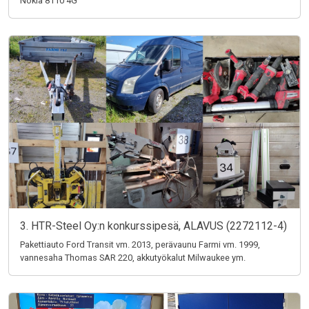
Nokia 8110 4G
3. HTR-Steel Oy:n konkurssipesä, ALAVUS (2272112-4)
Pakettiauto Ford Transit vm. 2013, perävaunu Farmi vm. 1999,
vannesaha Thomas SAR 220, akkutyökalut Milwaukee ym.