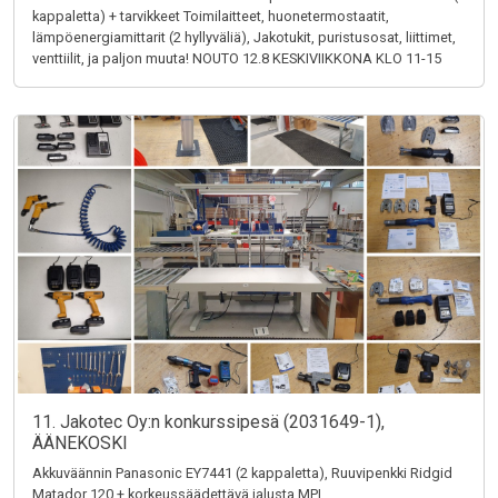
kappaletta) + tarvikkeet Toimilaitteet, huonetermostaatit,
lämpöenergiamittarit (2 hyllyväliä), Jakotukit, puristusosat, liittimet,
venttiilit, ja paljon muuta! NOUTO 12.8 KESKIVIIKKONA KLO 11-15
11. Jakotec Oy:n konkurssipesä (2031649-1),
ÄÄNEKOSKI
Akkuväännin Panasonic EY7441 (2 kappaletta), Ruuvipenkki Ridgid
Matador 120 + korkeussäädettävä jalusta MPI,