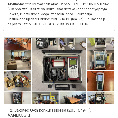
Akkumomenttiruuvinväännin Atlas Copco BCP BL-12-106 18V 870W
(2 kappaletta), Kallistuva, korkeussäädettävä kooonpanotyöpöytä
Sovella, Puristuskone Viega Pressgun Picco + leukasarja,
uristuskone Uponor Unipipe Mini 32 KSPO (Klauke) + leukasarja ja
paljon muuta! NOUTO 12.8 KESKIVIIKKONA KLO 11-15
12. Jakotec Oy:n konkurssipesä (2031649-1),
ÄÄNEKOSKI