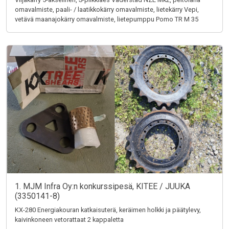
omavalmiste, paali- / laatikkokärry omavalmiste, lietekärry Vepi,
vetävä maanajokärry omavalmiste, lietepumppu Pomo TR M 35
1. MJM Infra Oy:n konkurssipesä, KITEE / JUUKA
(3350141-8)
KX-280 Energiakouran katkaisuterä, keräimen holkki ja päätylevy,
kaivinkoneen vetorattaat 2 kappaletta