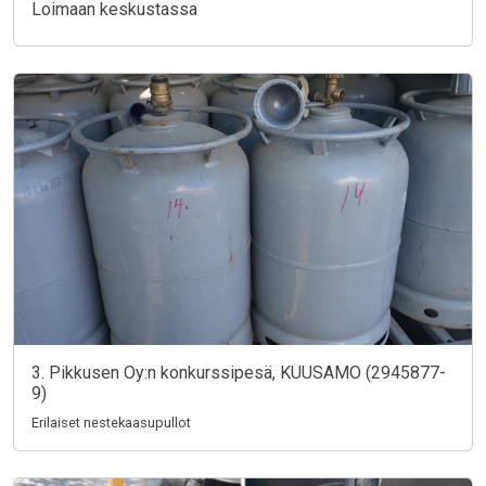
Loimaan keskustassa
3. Pikkusen Oy:n konkurssipesä, KUUSAMO (2945877-
9)
Erilaiset nestekaasupullot