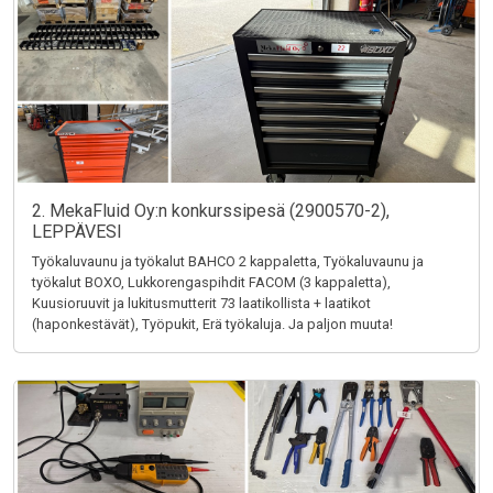
2. MekaFluid Oy:n konkurssipesä (2900570-2),
LEPPÄVESI
Työkaluvaunu ja työkalut BAHCO 2 kappaletta, Työkaluvaunu ja
työkalut BOXO, Lukkorengaspihdit FACOM (3 kappaletta),
Kuusioruuvit ja lukitusmutterit 73 laatikollista + laatikot
(haponkestävät), Työpukit, Erä työkaluja. Ja paljon muuta!