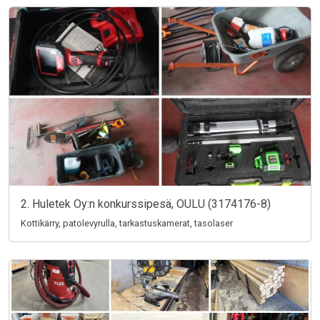
2. Huletek Oy:n konkurssipesä, OULU (3174176-8)
Kottikärry, patolevyrulla, tarkastuskamerat, tasolaser