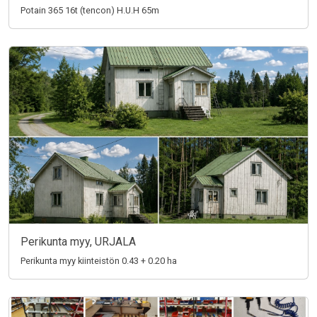
Potain 365 16t (tencon) H.U.H 65m
Perikunta myy, URJALA
Perikunta myy kiinteistön 0.43 + 0.20 ha