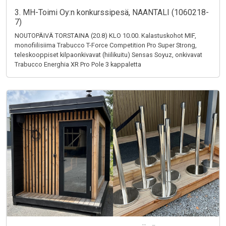
3. MH-Toimi Oy:n konkurssipesä, NAANTALI (1060218-
7)
NOUTOPÄIVÄ TORSTAINA (20.8) KLO 10.00. Kalastuskohot MIF,
monofiilisiima Trabucco T-Force Competition Pro Super Strong,
teleskooppiset kilpaonkivavat (hiilikuitu) Sensas Soyuz, onkivavat
Trabucco Energhia XR Pro Pole 3 kappaletta