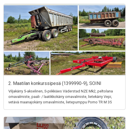
2. Maatilan konkurssipesä (1399990-9), SOINI
Viljakärry 5-akselinen, S-piikkiäes Väderstad NZE Mk2, peltolana
omavalmiste, paali- / laatikkokärry omavalmiste, lietekärry Vepi,
vetävä maanajokärry omavalmiste, lietepumppu Pomo TR M 35