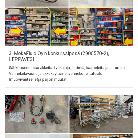
3. MekaFluid Oy:n konkurssipesä (2900570-2),
LEPPÄVESI
Sähköasennustarvikkeita: työkaluja, liittimiä, kaapeleita ja antureita.
Vannekelavaunu ja akkukäyttöinenvannekone Itatools
(muovivanteelle)ja paljon muuta!