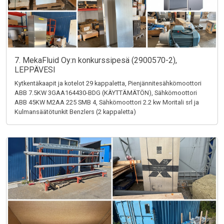
7. MekaFluid Oy:n konkurssipesä (2900570-2),
LEPPÄVESI
Kytkentäkaapit ja kotelot 29 kappaletta, Pienjännitesähkömoottori
ABB 7.5KW 3GAA164430-BDG (KÄYTTÄMÄTÖN), Sähkömoottori
ABB 45KW M2AA 225 SMB 4, Sähkömoottori 2.2 kw Moritali srl ja
Kulmansäätötunkit Benzlers (2 kappaletta)