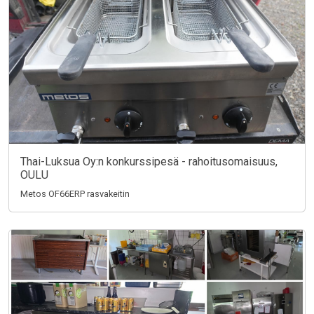
Thai-Luksua Oy:n konkurssipesä - rahoitusomaisuus,
OULU
Metos OF66ERP rasvakeitin