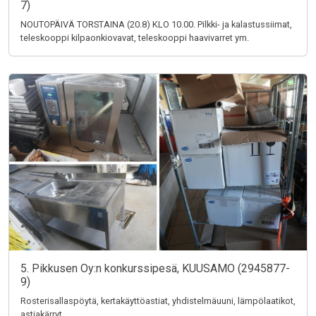
7)
NOUTOPÄIVÄ TORSTAINA (20.8) KLO 10.00. Pilkki- ja kalastussiimat,
teleskooppi kilpaonkiovavat, teleskooppi haavivarret ym.
5. Pikkusen Oy:n konkurssipesä, KUUSAMO (2945877-
9)
Rosterisallaspöytä, kertakäyttöastiat, yhdistelmäuuni, lämpölaatikot,
astiakärryt