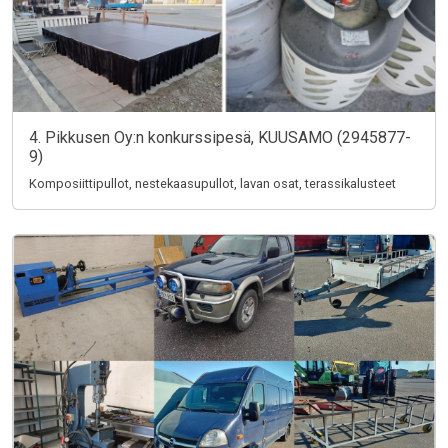
4. Pikkusen Oy:n konkurssipesä, KUUSAMO (2945877-
9)
Komposiittipullot, nestekaasupullot, lavan osat, terassikalusteet