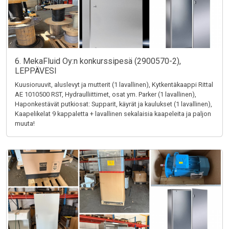
6. MekaFluid Oy:n konkurssipesä (2900570-2),
LEPPÄVESI
Kuusioruuvit, aluslevyt ja mutterit (1 lavallinen), Kytkentäkaappi Rittal
AE 1010500 RST, Hydraulliittimet, osat ym. Parker (1 lavallinen),
Haponkestävät putkiosat: Supparit, käyrät ja kaulukset (1 lavallinen),
Kaapelikelat 9 kappaletta + lavallinen sekalaisia kaapeleita ja paljon
muuta!