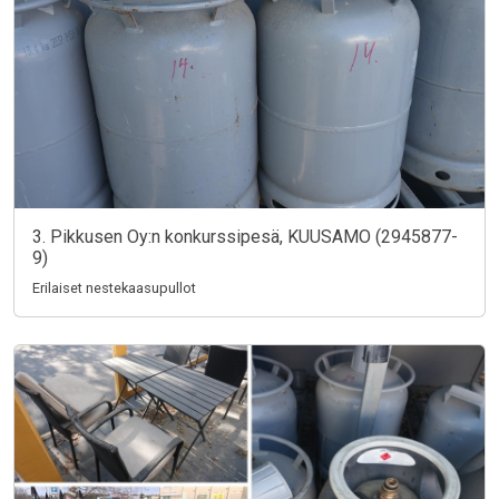
3. Pikkusen Oy:n konkurssipesä, KUUSAMO (2945877-
9)
Erilaiset nestekaasupullot