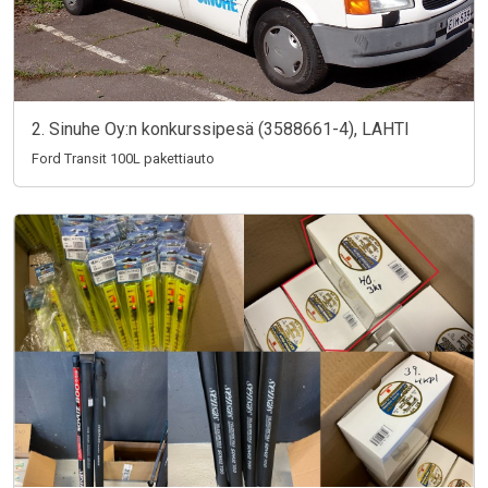
2. Sinuhe Oy:n konkurssipesä (3588661-4), LAHTI
Ford Transit 100L pakettiauto