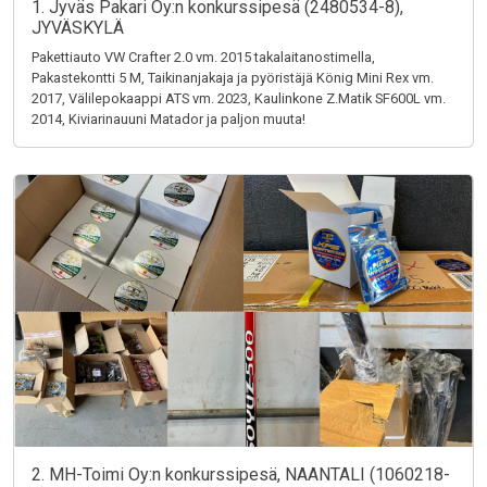
1. Jyväs Pakari Oy:n konkurssipesä (2480534-8),
JYVÄSKYLÄ
Pakettiauto VW Crafter 2.0 vm. 2015 takalaitanostimella,
Pakastekontti 5 M, Taikinanjakaja ja pyöristäjä König Mini Rex vm.
2017, Välilepokaappi ATS vm. 2023, Kaulinkone Z.Matik SF600L vm.
2014, Kiviarinauuni Matador ja paljon muuta!
2. MH-Toimi Oy:n konkurssipesä, NAANTALI (1060218-