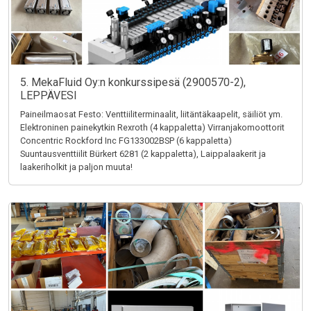
5. MekaFluid Oy:n konkurssipesä (2900570-2),
LEPPÄVESI
Paineilmaosat Festo: Venttiiliterminaalit, liitäntäkaapelit, säiliöt ym.
Elektroninen painekytkin Rexroth (4 kappaletta) Virranjakomoottorit
Concentric Rockford Inc FG133002BSP (6 kappaletta)
Suuntausventtiilit Bürkert 6281 (2 kappaletta), Laippalaakerit ja
laakeriholkit ja paljon muuta!