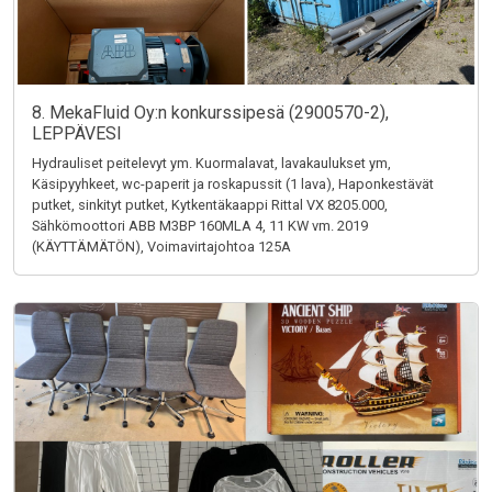
8. MekaFluid Oy:n konkurssipesä (2900570-2),
LEPPÄVESI
Hydrauliset peitelevyt ym. Kuormalavat, lavakaulukset ym,
Käsipyyhkeet, wc-paperit ja roskapussit (1 lava), Haponkestävät
putket, sinkityt putket, Kytkentäkaappi Rittal VX 8205.000,
Sähkömoottori ABB M3BP 160MLA 4, 11 KW vm. 2019
(KÄYTTÄMÄTÖN), Voimavirtajohtoa 125A