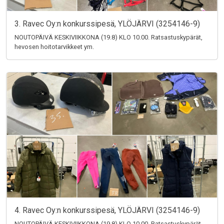
3. Ravec Oy:n konkurssipesä, YLÖJÄRVI (3254146-9)
NOUTOPÄIVÄ KESKIVIIKKONA (19.8) KLO 10.00. Ratsastuskypärät,
hevosen hoitotarvikkeet ym.
4. Ravec Oy:n konkurssipesä, YLÖJÄRVI (3254146-9)
NOUTOPÄIVÄ KESKIVIIKKONA (19.8) KLO 10.00. Ratsastuskypärät,