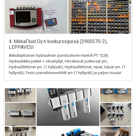
4. MekaFluid Oy:n konkurssipesä (2900570-2),
LEPPÄVESI
Akkukäyttöinen hydraulinen puristuskone Haelok PT 1228,
Hydrauliikka putket + oksahyllyt, Hitsattavat putkiosat ym.,
Hydrauliliittimet ym. (1 hyllyväli), Hydrauliliittimet, nipat, tulpat ym. (1
hyllyväli), Festo paineilmaventtiilit ym (1 hyllyväli) ja paljon muuta!