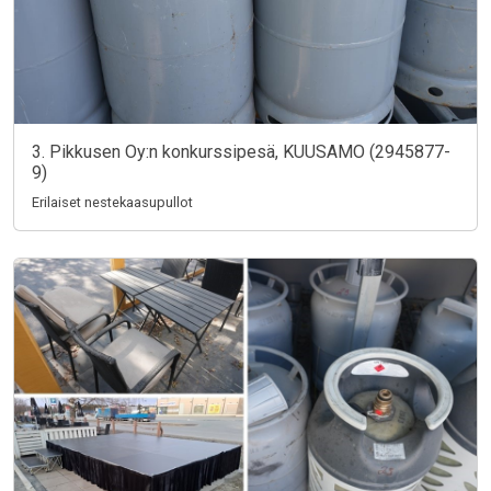
3. Pikkusen Oy:n konkurssipesä, KUUSAMO (2945877-
9)
Erilaiset nestekaasupullot