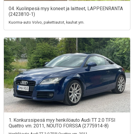
04. Kuolinpesä myy koneet ja laitteet, LAPPEENRANTA
(2423810-1)
Kuorma-auto Volvo, pakettiautot, kauhat ym.
1. Konkurssipesä myy henkilöauto Audi TT 2.0 TFSI
Quattro vm. 2011, NOUTO FORSSA (2775914-8)
Henkilöauto Audi TT 2.0 TFSI Quattro vm. 2011