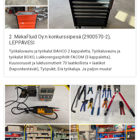
2. MekaFluid Oy:n konkurssipesä (2900570-2),
LEPPÄVESI
Työkaluvaunu ja työkalut BAHCO 2 kappaletta, Työkaluvaunu ja
työkalut BOXO, Lukkorengaspihdit FACOM (3 kappaletta),
Kuusioruuvit ja lukitusmutterit 73 laatikollista + laatikot
(haponkestävät), Työpukit, Erä työkaluja. Ja paljon muuta!