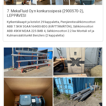
7. MekaFluid Oy:n konkurssipesä (2900570-2),
LEPPÄVESI
Kytkentäkaapit ja kotelot 29 kappaletta, Pienjännitesähkömoottori
ABB 7.5KW 3GAA164430-BDG (KÄYTTÄMÄTÖN), Sähkömoottori
ABB 45KW M2AA 225 SMB 4, Sähkömoottori 2.2 kw Moritali srl ja
Kulmansäätötunkit Benzlers (2 kappaletta)