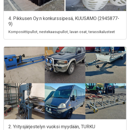
4. Pikkusen Oy:n konkurssipesä, KUUSAMO (2945877-
9)
Komposiittipullot, nestekaasupullot, lavan osat, terassikalusteet
2. Yritysjärjestelyn vuoksi myydään, TURKU