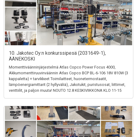
10. Jakotec Oy:n konkurssipesä (2031649-1),
ÄÄNEKOSKI
Momenttiväänninjärjestelmä Atlas Copco Power Focus 4000,
Akkumomenttiruuvinväännin Atlas Copco BCP BL-6-106 18V 810W (3
kappaletta) + tarvikkeet Toimilaitteet, huonetermostaatit,
lämpöenergiamittarit (2 hyllyväliä), Jakotukit, puristusosat, liittimet,
venttiilit, ja paljon muuta! NOUTO 12.8 KESKIVIIKKONA KLO 11-15