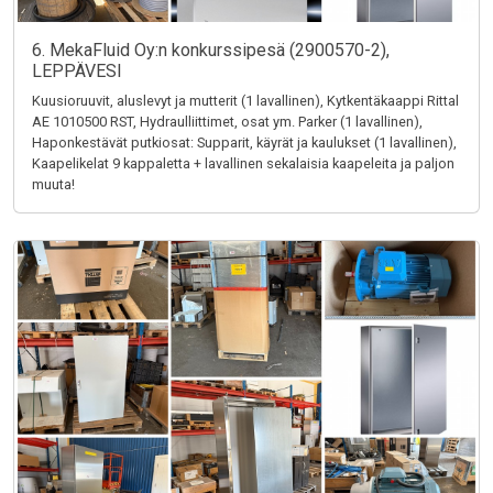
6. MekaFluid Oy:n konkurssipesä (2900570-2),
LEPPÄVESI
Kuusioruuvit, aluslevyt ja mutterit (1 lavallinen), Kytkentäkaappi Rittal
AE 1010500 RST, Hydraulliittimet, osat ym. Parker (1 lavallinen),
Haponkestävät putkiosat: Supparit, käyrät ja kaulukset (1 lavallinen),
Kaapelikelat 9 kappaletta + lavallinen sekalaisia kaapeleita ja paljon
muuta!