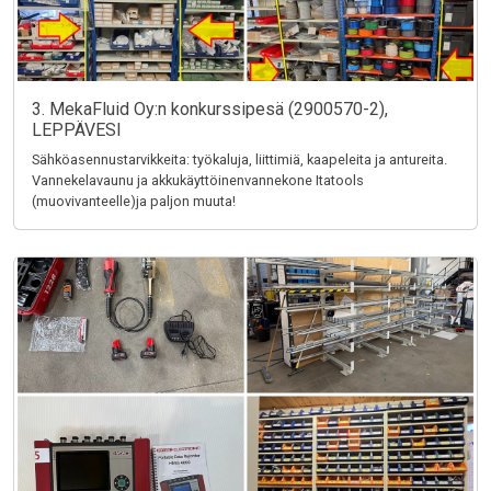
3. MekaFluid Oy:n konkurssipesä (2900570-2),
LEPPÄVESI
Sähköasennustarvikkeita: työkaluja, liittimiä, kaapeleita ja antureita.
Vannekelavaunu ja akkukäyttöinenvannekone Itatools
(muovivanteelle)ja paljon muuta!