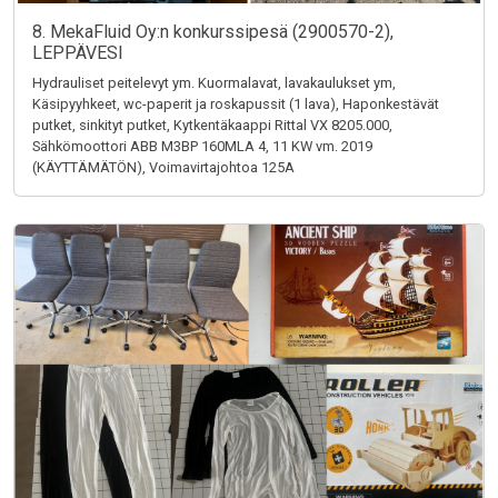
8. MekaFluid Oy:n konkurssipesä (2900570-2),
LEPPÄVESI
Hydrauliset peitelevyt ym. Kuormalavat, lavakaulukset ym,
Käsipyyhkeet, wc-paperit ja roskapussit (1 lava), Haponkestävät
putket, sinkityt putket, Kytkentäkaappi Rittal VX 8205.000,
Sähkömoottori ABB M3BP 160MLA 4, 11 KW vm. 2019
(KÄYTTÄMÄTÖN), Voimavirtajohtoa 125A