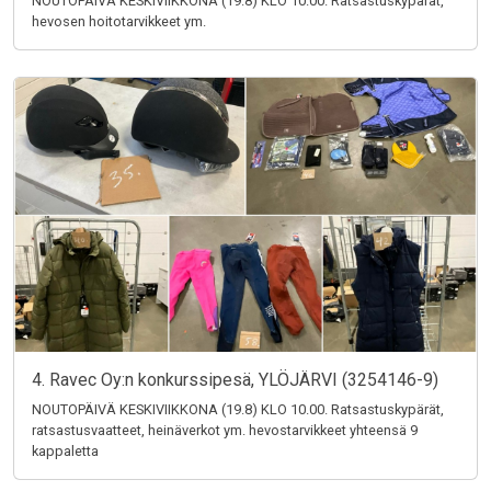
NOUTOPÄIVÄ KESKIVIIKKONA (19.8) KLO 10.00. Ratsastuskypärät,
hevosen hoitotarvikkeet ym.
4. Ravec Oy:n konkurssipesä, YLÖJÄRVI (3254146-9)
NOUTOPÄIVÄ KESKIVIIKKONA (19.8) KLO 10.00. Ratsastuskypärät,
ratsastusvaatteet, heinäverkot ym. hevostarvikkeet yhteensä 9
kappaletta