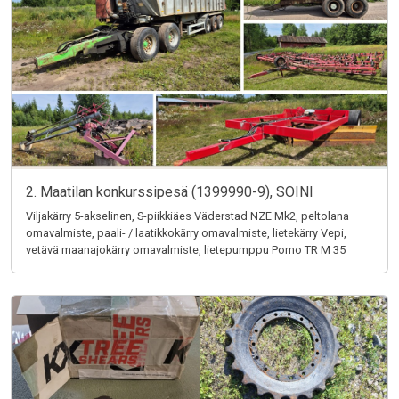
2. Maatilan konkurssipesä (1399990-9), SOINI
Viljakärry 5-akselinen, S-piikkiäes Väderstad NZE Mk2, peltolana
omavalmiste, paali- / laatikkokärry omavalmiste, lietekärry Vepi,
vetävä maanajokärry omavalmiste, lietepumppu Pomo TR M 35