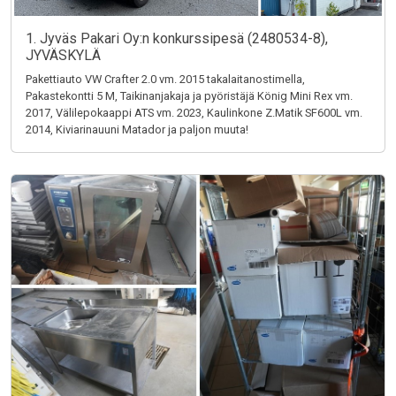
1. Jyväs Pakari Oy:n konkurssipesä (2480534-8),
JYVÄSKYLÄ
Pakettiauto VW Crafter 2.0 vm. 2015 takalaitanostimella,
Pakastekontti 5 M, Taikinanjakaja ja pyöristäjä König Mini Rex vm.
2017, Välilepokaappi ATS vm. 2023, Kaulinkone Z.Matik SF600L vm.
2014, Kiviarinauuni Matador ja paljon muuta!