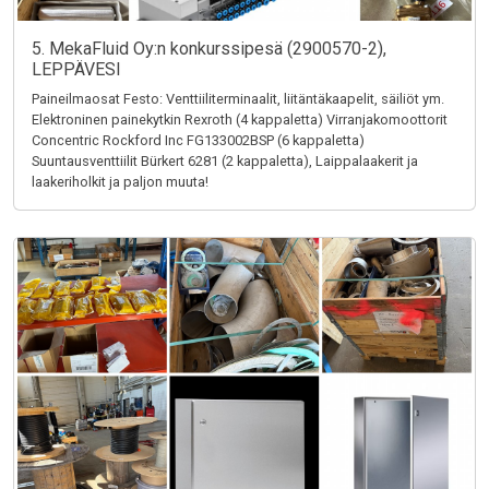
5. MekaFluid Oy:n konkurssipesä (2900570-2),
LEPPÄVESI
Paineilmaosat Festo: Venttiiliterminaalit, liitäntäkaapelit, säiliöt ym.
Elektroninen painekytkin Rexroth (4 kappaletta) Virranjakomoottorit
Concentric Rockford Inc FG133002BSP (6 kappaletta)
Suuntausventtiilit Bürkert 6281 (2 kappaletta), Laippalaakerit ja
laakeriholkit ja paljon muuta!