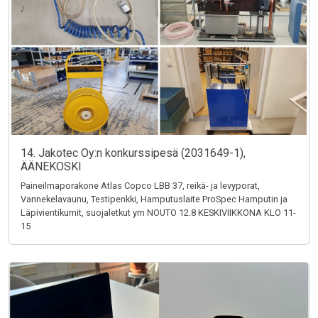
14. Jakotec Oy:n konkurssipesä (2031649-1),
ÄÄNEKOSKI
Paineilmaporakone Atlas Copco LBB 37, reikä- ja levyporat,
Vannekelavaunu, Testipenkki, Hamputuslaite ProSpec Hamputin ja
Läpivientikumit, suojaletkut ym NOUTO 12.8 KESKIVIIKKONA KLO 11-
15