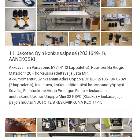
11. Jakotec Oy:n konkurssipesä (2031649-1),
ÄÄNEKOSKI
Akkuväännin Panasonic EY7441 (2 kappaletta), Ruuvipenkki Ridgid
Matador 120 + korkeussäädettävä jalusta MPI,
Akkumomenttiruuvinväännin Atlas Copco BCP BL-12-106 18V 870W
(2 kappaletta), Kallistuva, korkeussäädettävä kooonpanotyöpöytä
Sovella, Puristuskone Viega Pressgun Picco + leukasarja,
uristuskone Uponor Unipipe Mini 32 KSPO (Klauke) + leukasarja ja
paljon muuta! NOUTO 12.8 KESKIVIIKKONA KLO 11-15