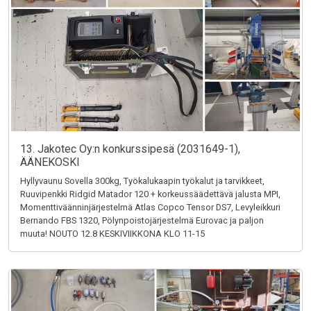
13. Jakotec Oy:n konkurssipesä (2031649-1),
ÄÄNEKOSKI
Hyllyvaunu Sovella 300kg, Työkalukaapin työkalut ja tarvikkeet,
Ruuvipenkki Ridgid Matador 120 + korkeussäädettävä jalusta MPI,
Momenttiväänninjärjestelmä Atlas Copco Tensor DS7, Levyleikkuri
Bernando FBS 1320, Pölynpoistojärjestelmä Eurovac ja paljon
muuta! NOUTO 12.8 KESKIVIIKKONA KLO 11-15