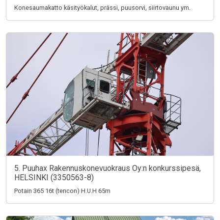
Konesaumakatto käsityökalut, prässi, puusorvi, siirtovaunu ym.
5. Puuhax Rakennuskonevuokraus Oy:n konkurssipesä,
HELSINKI (3350563-8)
Potain 365 16t (tencon) H.U.H 65m