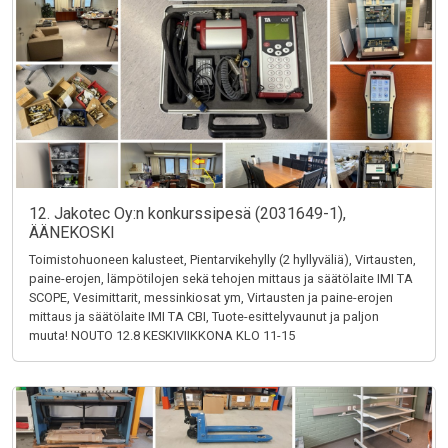
12. Jakotec Oy:n konkurssipesä (2031649-1),
ÄÄNEKOSKI
Toimistohuoneen kalusteet, Pientarvikehylly (2 hyllyväliä), Virtausten,
paine-erojen, lämpötilojen sekä tehojen mittaus ja säätölaite IMI TA
SCOPE, Vesimittarit, messinkiosat ym, Virtausten ja paine-erojen
mittaus ja säätölaite IMI TA CBI, Tuote-esittelyvaunut ja paljon
muuta! NOUTO 12.8 KESKIVIIKKONA KLO 11-15