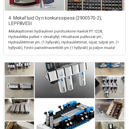
4. MekaFluid Oy:n konkurssipesä (2900570-2),
LEPPÄVESI
Akkukäyttöinen hydraulinen puristuskone Haelok PT 1228,
Hydrauliikka putket + oksahyllyt, Hitsattavat putkiosat ym.,
Hydrauliliittimet ym. (1 hyllyväli), Hydrauliliittimet, nipat, tulpat ym. (1
hyllyväli), Festo paineilmaventtiilit ym (1 hyllyväli) ja paljon muuta!