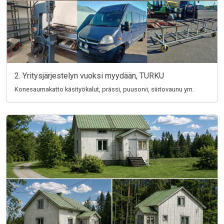
2. Yritysjärjestelyn vuoksi myydään, TURKU
Konesaumakatto käsityökalut, prässi, puusorvi, siirtovaunu ym.