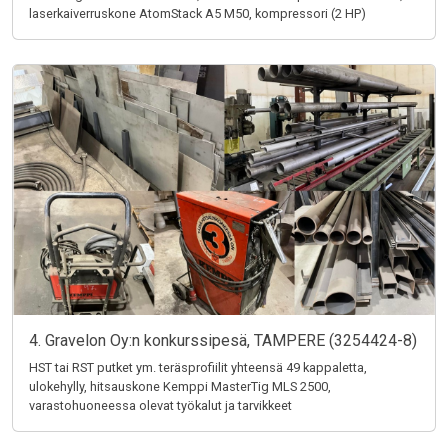
laserkaiverruskone AtomStack A5 M50, kompressori (2 HP)
4. Gravelon Oy:n konkurssipesä, TAMPERE (3254424-8)
HST tai RST putket ym. teräsprofiilit yhteensä 49 kappaletta,
ulokehylly, hitsauskone Kemppi MasterTig MLS 2500,
varastohuoneessa olevat työkalut ja tarvikkeet