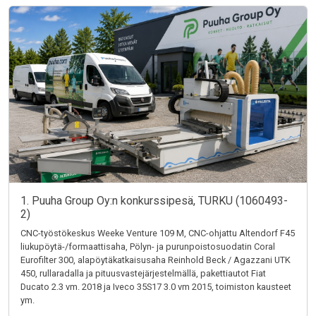
1. Puuha Group Oy:n konkurssipesä, TURKU (1060493-
2)
CNC-työstökeskus Weeke Venture 109 M, CNC-ohjattu Altendorf F45
liukupöytä-/formaattisaha, Pölyn- ja purunpoistosuodatin Coral
Eurofilter 300, alapöytäkatkaisusaha Reinhold Beck / Agazzani UTK
450, rullaradalla ja pituusvastejärjestelmällä, pakettiautot Fiat
Ducato 2.3 vm. 2018 ja Iveco 35S17 3.0 vm 2015, toimiston kausteet
ym.