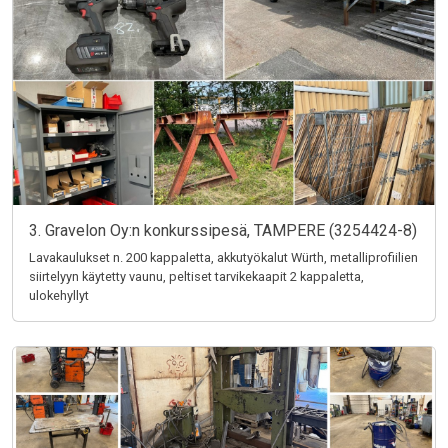
3. Gravelon Oy:n konkurssipesä, TAMPERE (3254424-8)
Lavakaulukset n. 200 kappaletta, akkutyökalut Würth, metalliprofiilien
siirtelyyn käytetty vaunu, peltiset tarvikekaapit 2 kappaletta,
ulokehyllyt