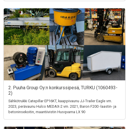
2. Puuha Group Oy:n konkurssipesä, TURKU (1060493-
2)
Sähkötrukki Catepillar EP16KT, kaappivaunu JJ-Trailer Eagle vm.
2023, perävaunu Hulco MEDAX-2 vm. 2021, Baron F200 -laastin- ja
betoninsekoitin, maantiivistin Husqvarna LX 90