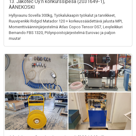
13. Jakotec Oy:n konkurssipesä (2031649-1),
ÄÄNEKOSKI
Hyllyvaunu Sovella 300kg, Työkalukaapin työkalut ja tarvikkeet,
Ruuvipenkki Ridgid Matador 120 + korkeussäädettävä jalusta MPI,
Momenttiväänninjärjestelmä Atlas Copco Tensor DS7, Levyleikkuri
Bernando FBS 1320, Pölynpoistojärjestelmä Eurovac ja paljon
muuta!