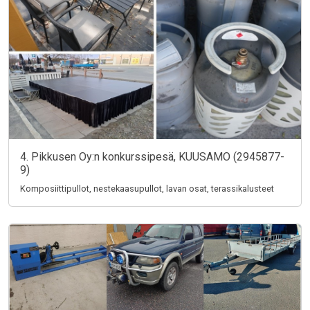
4. Pikkusen Oy:n konkurssipesä, KUUSAMO (2945877-
9)
Komposiittipullot, nestekaasupullot, lavan osat, terassikalusteet