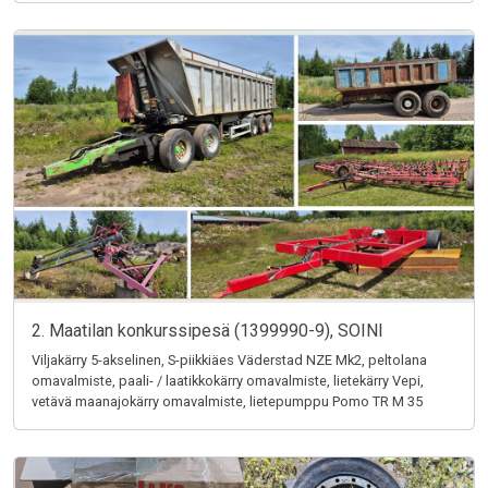
2. Maatilan konkurssipesä (1399990-9), SOINI
Viljakärry 5-akselinen, S-piikkiäes Väderstad NZE Mk2, peltolana
omavalmiste, paali- / laatikkokärry omavalmiste, lietekärry Vepi,
vetävä maanajokärry omavalmiste, lietepumppu Pomo TR M 35