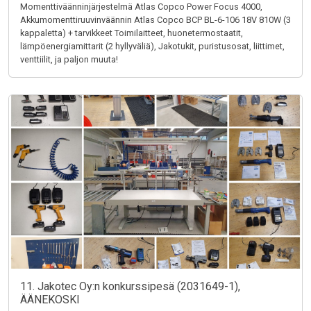
Momenttiväänninjärjestelmä Atlas Copco Power Focus 4000,
Akkumomenttiruuvinväännin Atlas Copco BCP BL-6-106 18V 810W (3
kappaletta) + tarvikkeet Toimilaitteet, huonetermostaatit,
lämpöenergiamittarit (2 hyllyväliä), Jakotukit, puristusosat, liittimet,
venttiilit, ja paljon muuta!
11. Jakotec Oy:n konkurssipesä (2031649-1),
ÄÄNEKOSKI