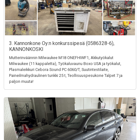
3. Kannonkone Oy:n konkurssipesä (0586328-6),
KANNONKOSKI
Mutterinväännin Milwaukee M18 ONEFHIWF1, Akkutyökalut
Milwaukee (11 kappaletta), Työkaluvaunu Boxo USA ja työkalut,
Plasmaleikkuri Cebora Sound PC 6060/T, Suutintestilaite,
Paineilmahydraulinen tunkki 25 t, Teollisuuspesukone Talpet 7 ja
paljon muuta!