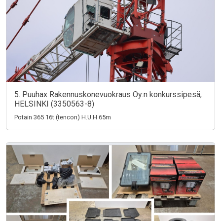
5. Puuhax Rakennuskonevuokraus Oy:n konkurssipesä,
HELSINKI (3350563-8)
Potain 365 16t (tencon) H.U.H 65m