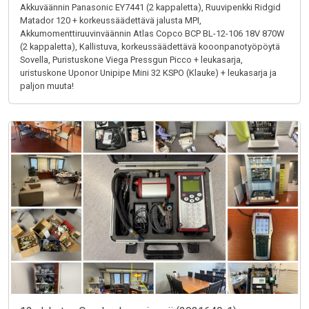
Akkuväännin Panasonic EY7441 (2 kappaletta), Ruuvipenkki Ridgid
Matador 120 + korkeussäädettävä jalusta MPI,
Akkumomenttiruuvinväännin Atlas Copco BCP BL-12-106 18V 870W
(2 kappaletta), Kallistuva, korkeussäädettävä kooonpanotyöpöytä
Sovella, Puristuskone Viega Pressgun Picco + leukasarja,
uristuskone Uponor Unipipe Mini 32 KSPO (Klauke) + leukasarja ja
paljon muuta!