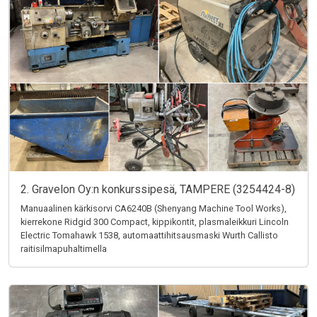
2. Gravelon Oy:n konkurssipesä, TAMPERE (3254424-8)
Manuaalinen kärkisorvi CA6240B (Shenyang Machine Tool Works),
kierrekone Ridgid 300 Compact, kippikontit, plasmaleikkuri Lincoln
Electric Tomahawk 1538, automaattihitsausmaski Wurth Callisto
raitisilmapuhaltimella