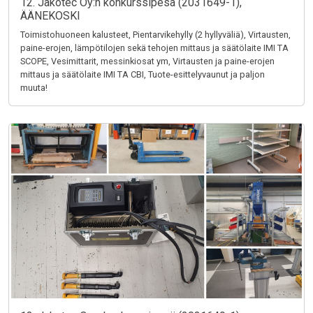
12. Jakotec Oy:n konkurssipesä (2031649-1),
ÄÄNEKOSKI
Toimistohuoneen kalusteet, Pientarvikehylly (2 hyllyväliä), Virtausten,
paine-erojen, lämpötilojen sekä tehojen mittaus ja säätölaite IMI TA
SCOPE, Vesimittarit, messinkiosat ym, Virtausten ja paine-erojen
mittaus ja säätölaite IMI TA CBI, Tuote-esittelyvaunut ja paljon
muuta!