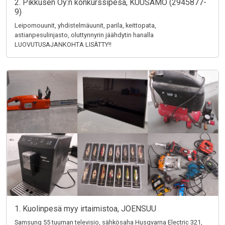
2. Pikkusen Oy:n konkurssipesä, KUUSAMO (2945877-
9)
Leipomouunit, yhdistelmäuunit, parila, keittopata,
astianpesulinjasto, oluttynnyrin jäähdytin hanalla
LUOVUTUSAJANKOHTA LISÄTTY!!
1. Kuolinpesä myy irtaimistoa, JOENSUU
Samsung 55 tuuman televisio, sähkösaha Husqvarna Electric 321,