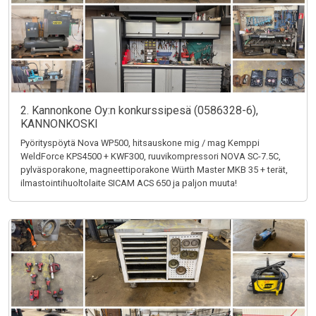
2. Kannonkone Oy:n konkurssipesä (0586328-6),
KANNONKOSKI
Pyörityspöytä Nova WP500, hitsauskone mig / mag Kemppi
WeldForce KPS4500 + KWF300, ruuvikompressori NOVA SC-7.5C,
pylväsporakone, magneettiporakone Würth Master MKB 35 + terät,
ilmastointihuoltolaite SICAM ACS 650 ja paljon muuta!