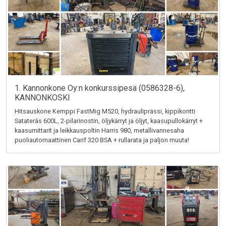
1. Kannonkone Oy:n konkurssipesä (0586328-6),
KANNONKOSKI
Hitsauskone Kemppi FastMig M520, hydrauliprässi, kippikontti
Satateräs 600L, 2-pilarinostin, öljykärryt ja öljyt, kaasupullokärryt +
kaasumittarit ja leikkauspoltin Harris 980, metallivannesaha
puoliautomaattinen Carif 320 BSA + rullarata ja paljon muuta!