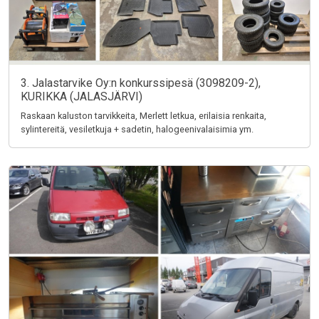
3. Jalastarvike Oy:n konkurssipesä (3098209-2),
KURIKKA (JALASJÄRVI)
Raskaan kaluston tarvikkeita, Merlett letkua, erilaisia renkaita,
sylintereitä, vesiletkuja + sadetin, halogeenivalaisimia ym.