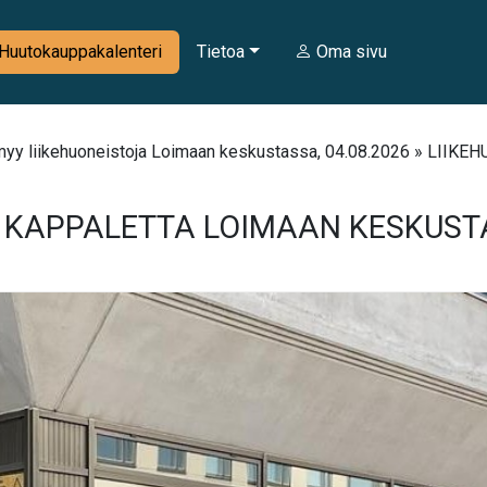
Huutokauppakalenteri
Tietoa
Oma sivu
 myy liikehuoneistoja Loimaan keskustassa, 04.08.2026 » L
 KAPPALETTA LOIMAAN KESKUSTASS