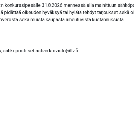
:n konkurssipesälle 31.8.2026 mennessä alla mainittuun sähköpo
ä pidättää oikeuden hyväksyä tai hylätä tehdyt tarjoukset sekä o
rtoverosta sekä muista kaupasta aiheutuvista kustannuksista.
6, sähköposti
sebastian.koivisto@llv.fi