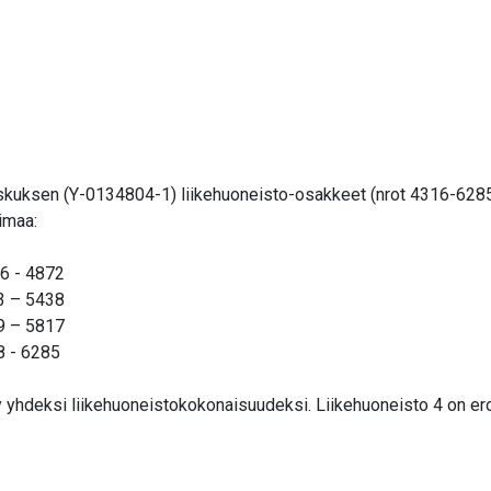
kuksen (Y-0134804-1) liikehuoneisto-osakkeet (nrot 4316-6285),
imaa:
16 - 4872
73 – 5438
39 – 5817
8 - 6285
tty yhdeksi liikehuoneistokokonaisuudeksi. Liikehuoneisto 4 on e