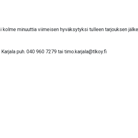
i kolme minuuttia viimeisen hyväksytyksi tulleen tarjouksen jälk
Karjala puh. 040 960 7279 tai
timo.karjala@tlkoy.fi