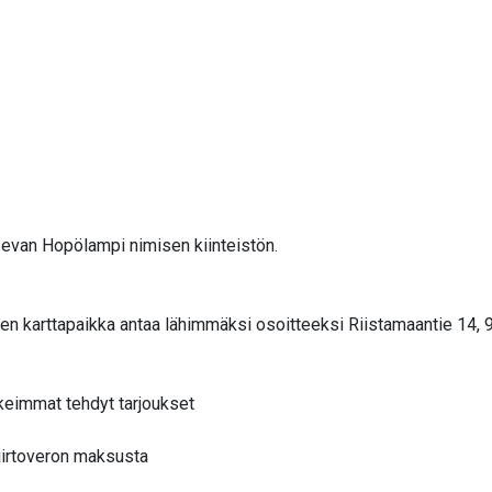
evan Hopölampi nimisen kiinteistön.
sen karttapaikka antaa lähimmäksi osoitteeksi Riistamaantie 14,
keimmat tehdyt tarjoukset
iirtoveron maksusta