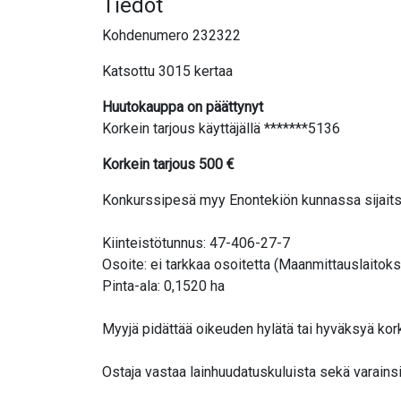
Tiedot
Kohdenumero 232322
Katsottu 3015 kertaa
Huutokauppa on päättynyt
Korkein tarjous käyttäjällä *******5136
Korkein tarjous
500
€
Konkurssipesä myy Enontekiön kunnassa sijaits
Kiinteistötunnus: 47-406-27-7
Osoite: ei tarkkaa osoitetta (Maanmittauslaitok
Pinta-ala: 0,1520 ha
Myyjä pidättää oikeuden hylätä tai hyväksyä kor
Ostaja vastaa lainhuudatuskuluista sekä varains