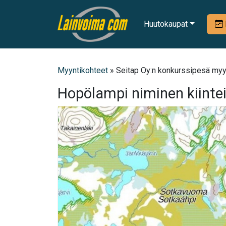
Huutokaupat
Myyntikohteet
» Seitap Oy:n konkurssipesä myy 
Hopölampi niminen kiintei