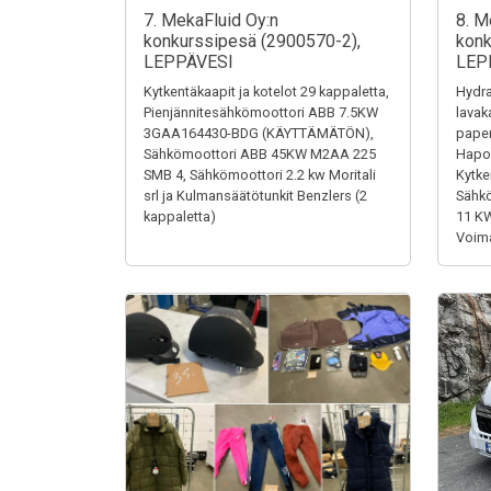
7. MekaFluid Oy:n
8. M
konkurssipesä (2900570-2),
konk
LEPPÄVESI
LEP
Kytkentäkaapit ja kotelot 29 kappaletta,
Hydra
Pienjännitesähkömoottori ABB 7.5KW
lavak
3GAA164430-BDG (KÄYTTÄMÄTÖN),
paper
Sähkömoottori ABB 45KW M2AA 225
Hapon
SMB 4, Sähkömoottori 2.2 kw Moritali
Kytke
srl ja Kulmansäätötunkit Benzlers (2
Sähk
kappaletta)
11 K
Voima