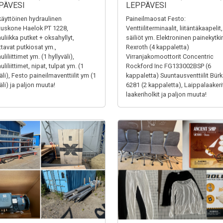
PÄVESI
LEPPÄVESI
äyttöinen hydraulinen
Paineilmaosat Festo:
tuskone Haelok PT 1228,
Venttiiliterminaalit, liitäntäkaapelit,
uliikka putket + oksahyllyt,
säiliöt ym. Elektroninen painekytki
ttavat putkiosat ym.,
Rexroth (4 kappaletta)
liliittimet ym. (1 hyllyväli),
Virranjakomoottorit Concentric
liliittimet, nipat, tulpat ym. (1
Rockford Inc FG133002BSP (6
äli), Festo paineilmaventtiilit ym (1
kappaletta) Suuntausventtiilit Bürk
äli) ja paljon muuta!
6281 (2 kappaletta), Laippalaakerit
laakeriholkit ja paljon muuta!