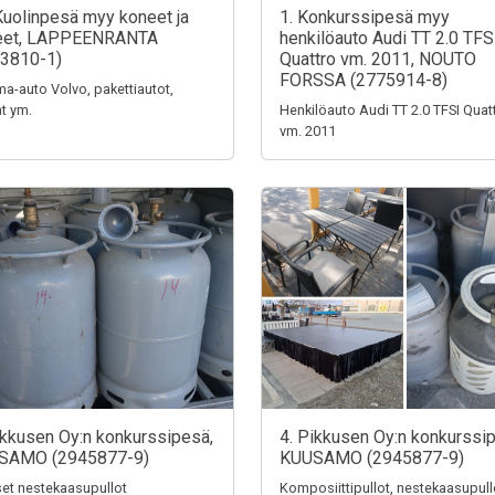
Kuolinpesä myy koneet ja
1. Konkurssipesä myy
teet, LAPPEENRANTA
henkilöauto Audi TT 2.0 TFS
3810-1)
Quattro vm. 2011, NOUTO
FORSSA (2775914-8)
a-auto Volvo, pakettiautot,
t ym.
Henkilöauto Audi TT 2.0 TFSI Quat
vm. 2011
ikkusen Oy:n konkurssipesä,
4. Pikkusen Oy:n konkurssi
SAMO (2945877-9)
KUUSAMO (2945877-9)
iset nestekaasupullot
Komposiittipullot, nestekaasupull