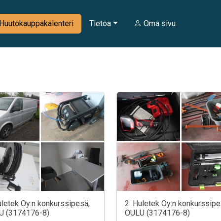
Huutokauppakalenteri
Tietoa
Oma sivu
uletek Oy:n konkurssipesä,
2. Huletek Oy:n konkurssipe
U (3174176-8)
OULU (3174176-8)