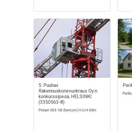
5. Puuhax
Peri
Rakennuskonevuokraus Oy:n
Perik
konkurssipesä, HELSINKI
(3350563-8)
Potain 365 16t (tencon) H.U.H 65m