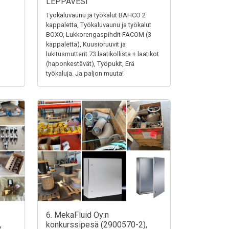
LEPPÄVESI
Työkaluvaunu ja työkalut BAHCO 2
kappaletta, Työkaluvaunu ja työkalut
BOXO, Lukkorengaspihdit FACOM (3
kappaletta), Kuusioruuvit ja
lukitusmutterit 73 laatikollista + laatikot
(haponkestävät), Työpukit, Erä
työkaluja. Ja paljon muuta!
6. MekaFluid Oy:n
,
konkurssipesä (2900570-2),