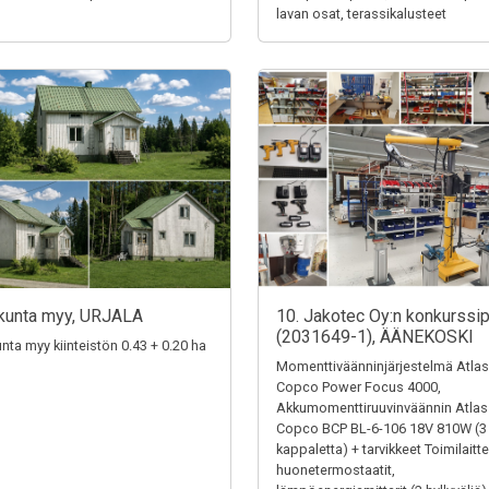
lavan osat, terassikalusteet
kunta myy, URJALA
10. Jakotec Oy:n konkurssi
(2031649-1), ÄÄNEKOSKI
unta myy kiinteistön 0.43 + 0.20 ha
Momenttiväänninjärjestelmä Atlas
Copco Power Focus 4000,
Akkumomenttiruuvinväännin Atlas
Copco BCP BL-6-106 18V 810W (3
kappaletta) + tarvikkeet Toimilaitte
huonetermostaatit,