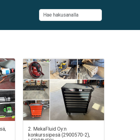
sä,
2. MekaFluid Oy:n
konkurssipesä (2900570-2),