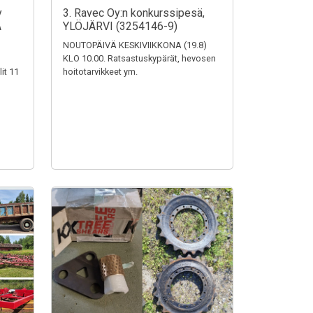
y
3. Ravec Oy:n konkurssipesä,
A
YLÖJÄRVI (3254146-9)
NOUTOPÄIVÄ KESKIVIIKKONA (19.8)
KLO 10.00. Ratsastuskypärät, hevosen
it 11
hoitotarvikkeet ym.