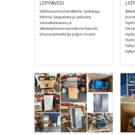
LEPPÄVESI
LEP
Sähköasennustarvikkeita: työkaluja,
Akkuk
liittimiä, kaapeleita ja antureita.
puris
Vannekelavaunu ja
Hydra
akkukäyttöinenvannekone Itatools
Hitsa
(muovivanteelle)ja paljon muuta!
Hydrau
Hydrau
hyllyv
hyllyv