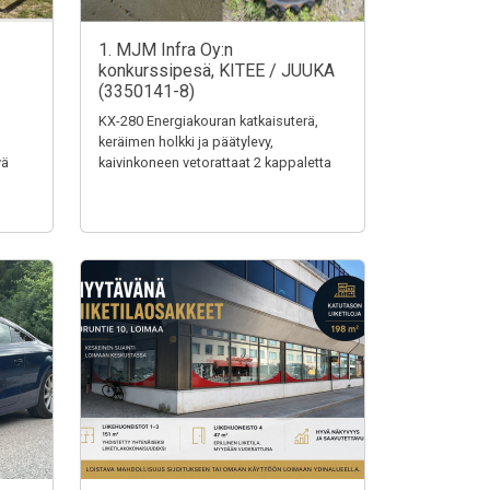
1. MJM Infra Oy:n
konkurssipesä, KITEE / JUUKA
(3350141-8)
KX-280 Energiakouran katkaisuterä,
keräimen holkki ja päätylevy,
vä
kaivinkoneen vetorattaat 2 kappaletta