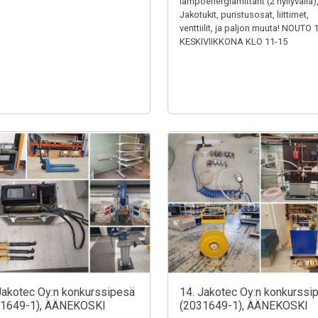
lämpöenergiamittarit (2 hyllyväliä)
Jakotukit, puristusosat, liittimet,
venttiilit, ja paljon muuta! NOUTO 
KESKIVIIKKONA KLO 11-15
Jakotec Oy:n konkurssipesä
14. Jakotec Oy:n konkurssi
31649-1), ÄÄNEKOSKI
(2031649-1), ÄÄNEKOSKI