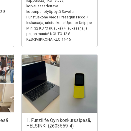
,
kappaletta), Kallistuva,
korkeussäädettävä
12.8
kooonpanotyöpöytä Sovella,
Puristuskone Viega Pressgun Picco +
leukasarja, uristuskone Uponor Unipipe
Mini 32 KSPO (Klauke) + leukasarja ja
paljon muuta! NOUTO 12.8
KESKIVIIKKONA KLO 11-15
pesä
1. Funzilife Oy:n konkurssipesä,
HELSINKI (2603559-4)