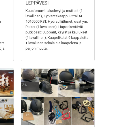
LEPPÄVESI
Kuusioruuvit, aluslevyt ja mutterit (1
lavallinen), Kytkentäkaappi Rittal AE
n
1010500 RST, Hydraulliittimet, osat ym.
Parker (1 lavallinen), Haponkestävät
putkiosat: Supparit, käyrät ja kaulukset
(1 lavallinen), Kaapelikelat 9 kappaletta
ert
+ lavallinen sekalaisia kaapeleita ja
 ja
paljon muuta!