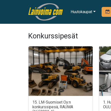
Huutokaupat
Konkurssipesät
15. LM-Suomiset Oy:n
1. H
konkurssipesä, RAUMA
OUL