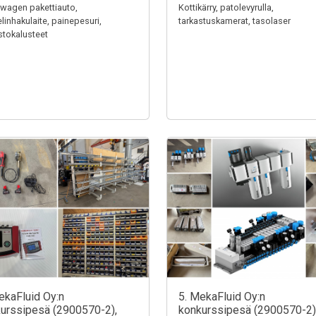
wagen pakettiauto,
Kottikärry, patolevyrulla,
linhakulaite, painepesuri,
tarkastuskamerat, tasolaser
stokalusteet
ekaFluid Oy:n
5. MekaFluid Oy:n
urssipesä (2900570-2),
konkurssipesä (2900570-2)