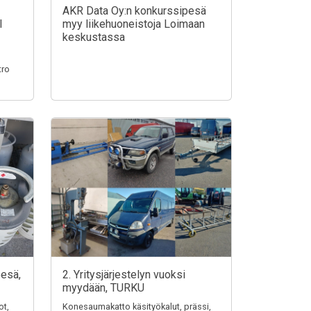
AKR Data Oy:n konkurssipesä
I
myy liikehuoneistoja Loimaan
keskustassa
tro
pesä,
2. Yritysjärjestelyn vuoksi
myydään, TURKU
ot,
Konesaumakatto käsityökalut, prässi,