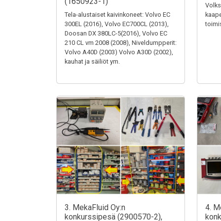
(1650923-1)
Volks
Tela-alustaiset kaivinkoneet: Volvo EC
kaape
300EL (2016), Volvo EC700CL (2013),
toimi
Doosan DX 380LC-5(2016), Volvo EC
210 CL vm 2008 (2008), Niveldumpperit:
Volvo A40D (2003) Volvo A30D (2002),
kauhat ja säiliöt ym.
3. MekaFluid Oy:n
4. M
konkurssipesä (2900570-2),
konk