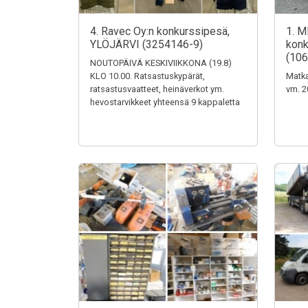
4. Ravec Oy:n konkurssipesä,
1. M
YLÖJÄRVI (3254146-9)
konk
(106
NOUTOPÄIVÄ KESKIVIIKKONA (19.8)
KLO 10.00. Ratsastuskypärät,
Matka
ratsastusvaatteet, heinäverkot ym.
vm. 2
hevostarvikkeet yhteensä 9 kappaletta