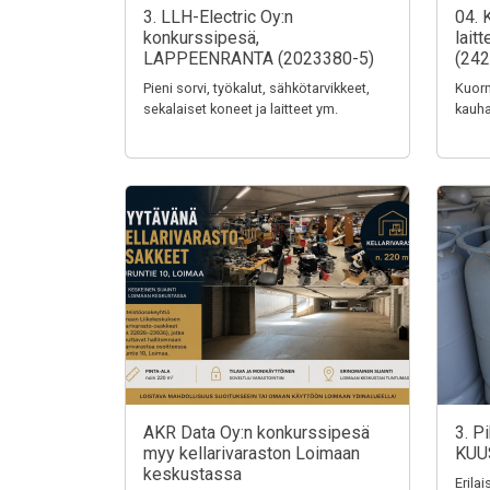
3. LLH-Electric Oy:n
04. 
konkurssipesä,
lait
LAPPEENRANTA (2023380-5)
(242
Pieni sorvi, työkalut, sähkötarvikkeet,
Kuorm
sekalaiset koneet ja laitteet ym.
kauha
AKR Data Oy:n konkurssipesä
3. P
myy kellarivaraston Loimaan
KUU
keskustassa
Erila