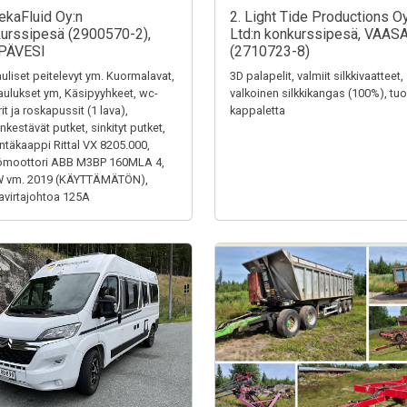
ekaFluid Oy:n
2. Light Tide Productions O
urssipesä (2900570-2),
Ltd:n konkurssipesä, VAAS
PÄVESI
(2710723-8)
uliset peitelevyt ym. Kuormalavat,
3D palapelit, valmiit silkkivaatteet,
aulukset ym, Käsipyyhkeet, wc-
valkoinen silkkikangas (100%), tuol
it ja roskapussit (1 lava),
kappaletta
kestävät putket, sinkityt putket,
ntäkaappi Rittal VX 8205.000,
ömoottori ABB M3BP 160MLA 4,
W vm. 2019 (KÄYTTÄMÄTÖN),
virtajohtoa 125A