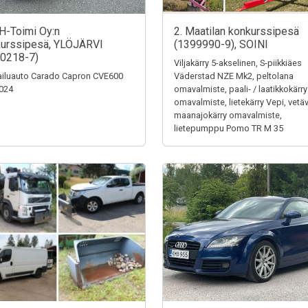
H-Toimi Oy:n
2. Maatilan konkurssipesä
urssipesä, YLÖJÄRVI
(1399990-9), SOINI
0218-7)
Viljakärry 5-akselinen, S-piikkiäes
iluauto Carado Capron CVE600
Väderstad NZE Mk2, peltolana
024
omavalmiste, paali- / laatikkokärry
omavalmiste, lietekärry Vepi, vetä
maanajokärry omavalmiste,
lietepumppu Pomo TR M 35