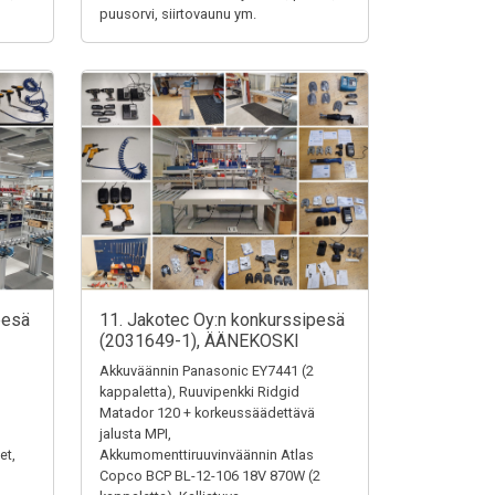
puusorvi, siirtovaunu ym.
pesä
11. Jakotec Oy:n konkurssipesä
(2031649-1), ÄÄNEKOSKI
Akkuväännin Panasonic EY7441 (2
kappaletta), Ruuvipenkki Ridgid
Matador 120 + korkeussäädettävä
jalusta MPI,
et,
Akkumomenttiruuvinväännin Atlas
Copco BCP BL-12-106 18V 870W (2