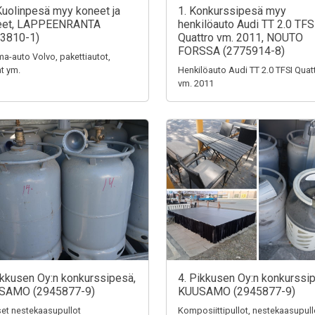
Kuolinpesä myy koneet ja
1. Konkurssipesä myy
teet, LAPPEENRANTA
henkilöauto Audi TT 2.0 TFS
3810-1)
Quattro vm. 2011, NOUTO
FORSSA (2775914-8)
a-auto Volvo, pakettiautot,
t ym.
Henkilöauto Audi TT 2.0 TFSI Quat
vm. 2011
ikkusen Oy:n konkurssipesä,
4. Pikkusen Oy:n konkurssi
SAMO (2945877-9)
KUUSAMO (2945877-9)
iset nestekaasupullot
Komposiittipullot, nestekaasupull