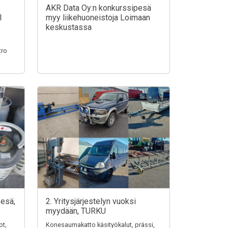
AKR Data Oy:n konkurssipesä
I
myy liikehuoneistoja Loimaan
keskustassa
tro
pesä,
2. Yritysjärjestelyn vuoksi
myydään, TURKU
ot,
Konesaumakatto käsityökalut, prässi,