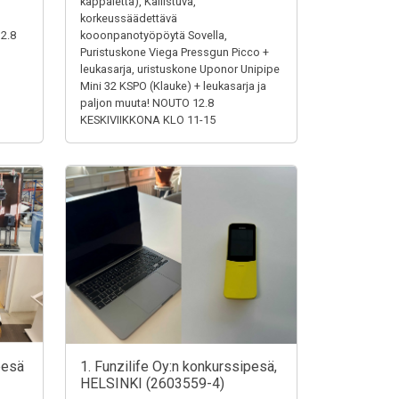
,
kappaletta), Kallistuva,
korkeussäädettävä
12.8
kooonpanotyöpöytä Sovella,
Puristuskone Viega Pressgun Picco +
leukasarja, uristuskone Uponor Unipipe
Mini 32 KSPO (Klauke) + leukasarja ja
paljon muuta! NOUTO 12.8
KESKIVIIKKONA KLO 11-15
pesä
1. Funzilife Oy:n konkurssipesä,
HELSINKI (2603559-4)