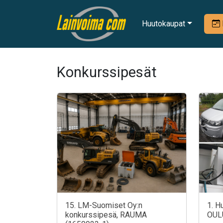
Huutokaupat
Konkurssipesät
15. LM-Suomiset Oy:n
1. H
konkurssipesä, RAUMA
OUL