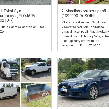
H-Toimi Oy:n
2. Maatilan konkurssipesä
urssipesä, YLÖJÄRVI
(1399990-9), SOINI
0218-7)
Viljakärry 5-akselinen, S-piikkiäes
iluauto Carado Capron CVE600
Väderstad NZE Mk2, peltolana
024
omavalmiste, paali- / laatikkokärry
omavalmiste, lietekärry Vepi, vetä
maanajokärry omavalmiste,
lietepumppu Pomo TR M 35