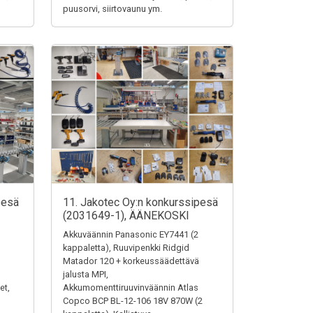
puusorvi, siirtovaunu ym.
pesä
11. Jakotec Oy:n konkurssipesä
(2031649-1), ÄÄNEKOSKI
Akkuväännin Panasonic EY7441 (2
kappaletta), Ruuvipenkki Ridgid
Matador 120 + korkeussäädettävä
jalusta MPI,
et,
Akkumomenttiruuvinväännin Atlas
Copco BCP BL-12-106 18V 870W (2