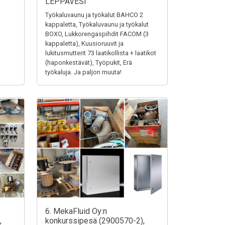
LEPPÄVESI
Työkaluvaunu ja työkalut BAHCO 2
kappaletta, Työkaluvaunu ja työkalut
BOXO, Lukkorengaspihdit FACOM (3
kappaletta), Kuusioruuvit ja
lukitusmutterit 73 laatikollista + laatikot
(haponkestävät), Työpukit, Erä
työkaluja. Ja paljon muuta!
6. MekaFluid Oy:n
,
konkurssipesä (2900570-2),