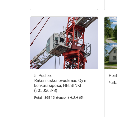
5. Puuhax
Peri
Rakennuskonevuokraus Oy:n
Perik
konkurssipesä, HELSINKI
(3350563-8)
Potain 365 16t (tencon) H.U.H 65m