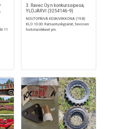
y
3. Ravec Oy:n konkurssipesä,
A
YLÖJÄRVI (3254146-9)
NOUTOPÄIVÄ KESKIVIIKKONA (19.8)
KLO 10.00. Ratsastuskypärät, hevosen
it 11
hoitotarvikkeet ym.