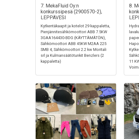
7. MekaFluid Oy:n
8. M
konkurssipesä (2900570-2),
konk
LEPPÄVESI
LEP
Kytkentäkaapit ja kotelot 29 kappaletta,
Hydra
Pienjännitesähkömoottori ABB 7.5KW
lavak
3GAA164430-BDG (KÄYTTÄMÄTÖN),
paper
Sähkömoottori ABB 45KW M2AA 225
Hapon
SMB 4, Sähkömoottori 2.2 kw Moritali
Kytke
srl ja Kulmansäätötunkit Benzlers (2
Sähk
kappaletta)
11 K
Voima