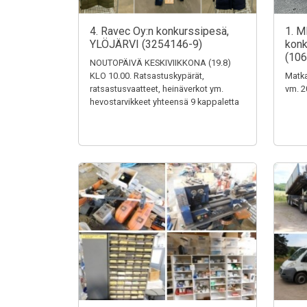
4. Ravec Oy:n konkurssipesä,
1. M
YLÖJÄRVI (3254146-9)
konk
(106
NOUTOPÄIVÄ KESKIVIIKKONA (19.8)
KLO 10.00. Ratsastuskypärät,
Matka
ratsastusvaatteet, heinäverkot ym.
vm. 2
hevostarvikkeet yhteensä 9 kappaletta