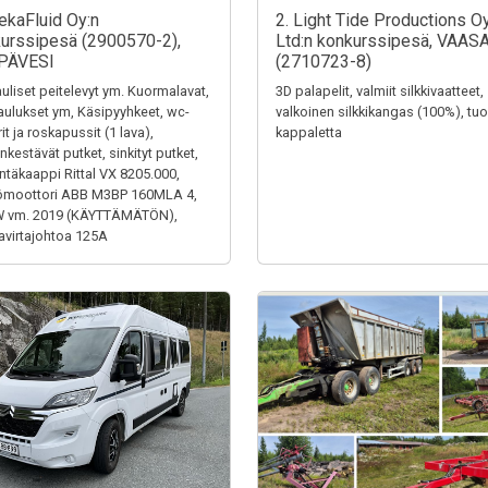
ekaFluid Oy:n
2. Light Tide Productions O
urssipesä (2900570-2),
Ltd:n konkurssipesä, VAAS
PÄVESI
(2710723-8)
uliset peitelevyt ym. Kuormalavat,
3D palapelit, valmiit silkkivaatteet,
aulukset ym, Käsipyyhkeet, wc-
valkoinen silkkikangas (100%), tuol
it ja roskapussit (1 lava),
kappaletta
kestävät putket, sinkityt putket,
ntäkaappi Rittal VX 8205.000,
ömoottori ABB M3BP 160MLA 4,
W vm. 2019 (KÄYTTÄMÄTÖN),
virtajohtoa 125A