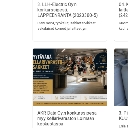
3. LLH-Electric Oy:n
04. 
konkurssipesä,
lait
LAPPEENRANTA (2023380-5)
(242
Pieni sorvi, työkalut, sähkötarvikkeet,
Kuorm
sekalaiset koneet ja laitteet ym.
kauha
AKR Data Oy:n konkurssipesä
3. P
myy kellarivaraston Loimaan
KUU
keskustassa
Erila