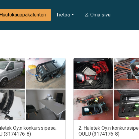
Huutokauppakalenteri
Tietoa
Oma sivu
uletek Oy:n konkurssipesä,
2. Huletek Oy:n konkurssipe
U (3174176-8)
OULU (3174176-8)