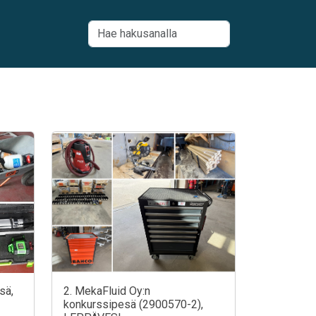
sä,
2. MekaFluid Oy:n
konkurssipesä (2900570-2),