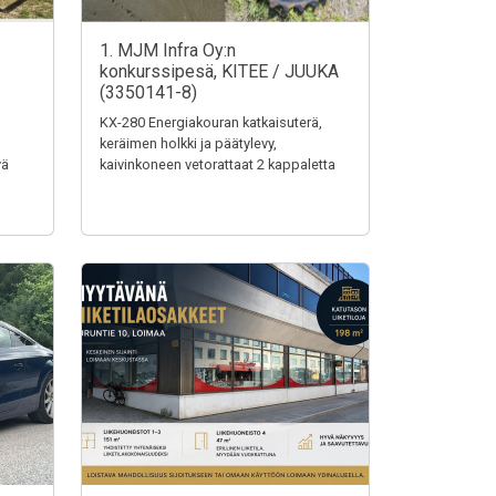
1. MJM Infra Oy:n
konkurssipesä, KITEE / JUUKA
(3350141-8)
KX-280 Energiakouran katkaisuterä,
keräimen holkki ja päätylevy,
vä
kaivinkoneen vetorattaat 2 kappaletta