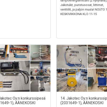
lämpöenergiamittarit (2 hyllyväliä)
Jakotukit, puristusosat, liittimet,
venttiilit, ja paljon muuta! NOUTO 
KESKIVIIKKONA KLO 11-15
Jakotec Oy:n konkurssipesä
14. Jakotec Oy:n konkurssi
31649-1), ÄÄNEKOSKI
(2031649-1), ÄÄNEKOSKI