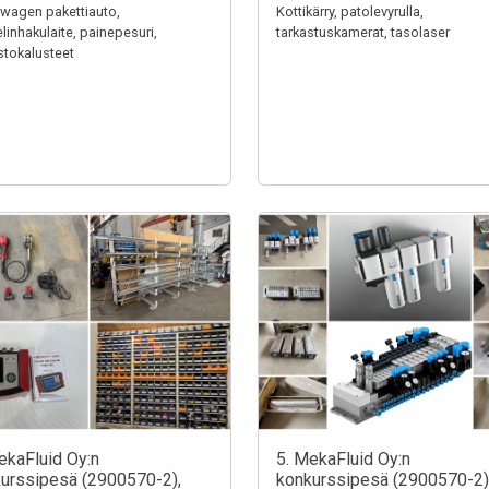
wagen pakettiauto,
Kottikärry, patolevyrulla,
linhakulaite, painepesuri,
tarkastuskamerat, tasolaser
stokalusteet
ekaFluid Oy:n
5. MekaFluid Oy:n
urssipesä (2900570-2),
konkurssipesä (2900570-2)