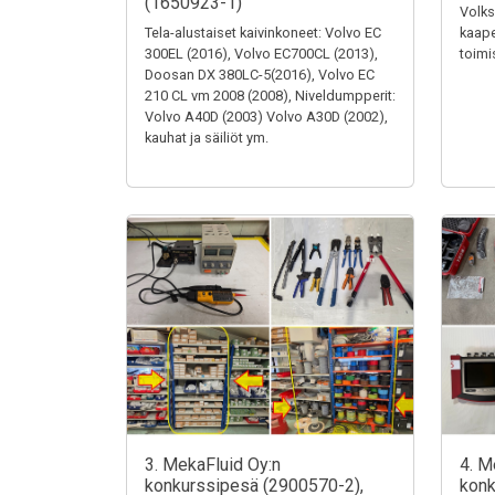
(1650923-1)
Volks
Tela-alustaiset kaivinkoneet: Volvo EC
kaape
300EL (2016), Volvo EC700CL (2013),
toimi
Doosan DX 380LC-5(2016), Volvo EC
210 CL vm 2008 (2008), Niveldumpperit:
Volvo A40D (2003) Volvo A30D (2002),
kauhat ja säiliöt ym.
3. MekaFluid Oy:n
4. M
konkurssipesä (2900570-2),
konk