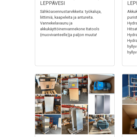
LEPPÄVESI
LEP
Sähköasennustarvikkeita: työkaluja,
Akkuk
liittimiä, kaapeleita ja antureita.
puris
Vannekelavaunu ja
Hydra
akkukäyttöinenvannekone Itatools
Hitsa
(muovivanteelle)ja paljon muuta!
Hydrau
Hydrau
hyllyv
hyllyv