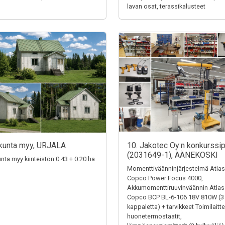
lavan osat, terassikalusteet
kunta myy, URJALA
10. Jakotec Oy:n konkurssi
(2031649-1), ÄÄNEKOSKI
unta myy kiinteistön 0.43 + 0.20 ha
Momenttiväänninjärjestelmä Atlas
Copco Power Focus 4000,
Akkumomenttiruuvinväännin Atlas
Copco BCP BL-6-106 18V 810W (3
kappaletta) + tarvikkeet Toimilaitte
huonetermostaatit,