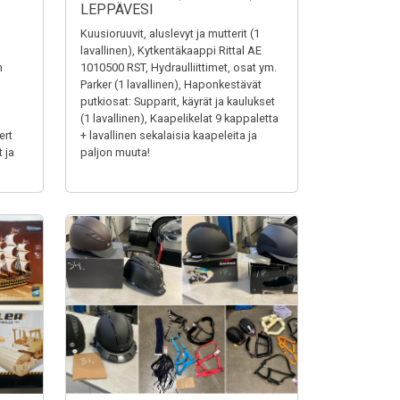
LEPPÄVESI
Kuusioruuvit, aluslevyt ja mutterit (1
lavallinen), Kytkentäkaappi Rittal AE
n
1010500 RST, Hydraulliittimet, osat ym.
Parker (1 lavallinen), Haponkestävät
putkiosat: Supparit, käyrät ja kaulukset
(1 lavallinen), Kaapelikelat 9 kappaletta
ert
+ lavallinen sekalaisia kaapeleita ja
 ja
paljon muuta!