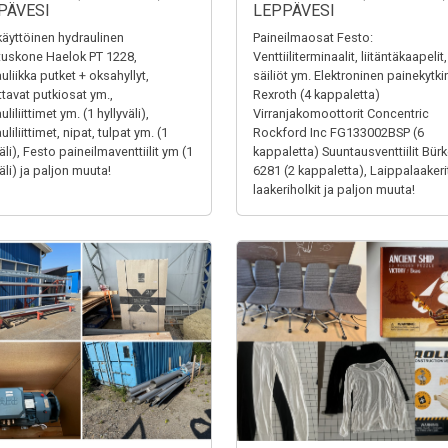
PÄVESI
LEPPÄVESI
äyttöinen hydraulinen
Paineilmaosat Festo:
tuskone Haelok PT 1228,
Venttiiliterminaalit, liitäntäkaapelit,
uliikka putket + oksahyllyt,
säiliöt ym. Elektroninen painekytki
ttavat putkiosat ym.,
Rexroth (4 kappaletta)
liliittimet ym. (1 hyllyväli),
Virranjakomoottorit Concentric
liliittimet, nipat, tulpat ym. (1
Rockford Inc FG133002BSP (6
äli), Festo paineilmaventtiilit ym (1
kappaletta) Suuntausventtiilit Bürk
äli) ja paljon muuta!
6281 (2 kappaletta), Laippalaakerit
laakeriholkit ja paljon muuta!