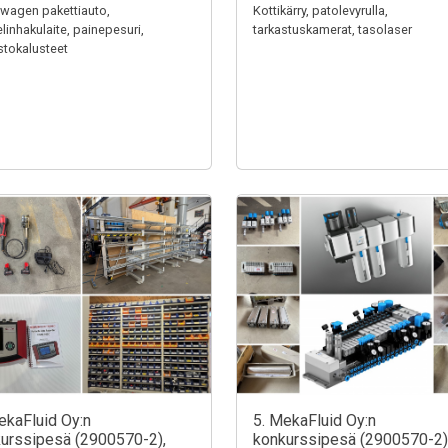
wagen pakettiauto,
Kottikärry, patolevyrulla,
linhakulaite, painepesuri,
tarkastuskamerat, tasolaser
stokalusteet
ekaFluid Oy:n
5. MekaFluid Oy:n
urssipesä (2900570-2),
konkurssipesä (2900570-2)