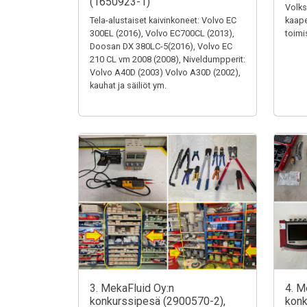
(1650923-1)
Volks
Tela-alustaiset kaivinkoneet: Volvo EC
kaape
300EL (2016), Volvo EC700CL (2013),
toimi
Doosan DX 380LC-5(2016), Volvo EC
210 CL vm 2008 (2008), Niveldumpperit:
Volvo A40D (2003) Volvo A30D (2002),
kauhat ja säiliöt ym.
3. MekaFluid Oy:n
4. M
konkurssipesä (2900570-2),
konk