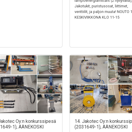
lämpöenergiamittarit (2 hyllyväliä)
Jakotukit, puristusosat, liittimet,
venttiilit, ja paljon muuta! NOUTO 
KESKIVIIKKONA KLO 11-15
Jakotec Oy:n konkurssipesä
14. Jakotec Oy:n konkurssi
31649-1), ÄÄNEKOSKI
(2031649-1), ÄÄNEKOSKI