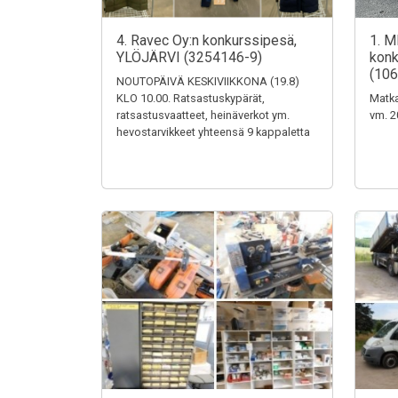
4. Ravec Oy:n konkurssipesä,
1. M
YLÖJÄRVI (3254146-9)
konk
(106
NOUTOPÄIVÄ KESKIVIIKKONA (19.8)
KLO 10.00. Ratsastuskypärät,
Matka
ratsastusvaatteet, heinäverkot ym.
vm. 2
hevostarvikkeet yhteensä 9 kappaletta