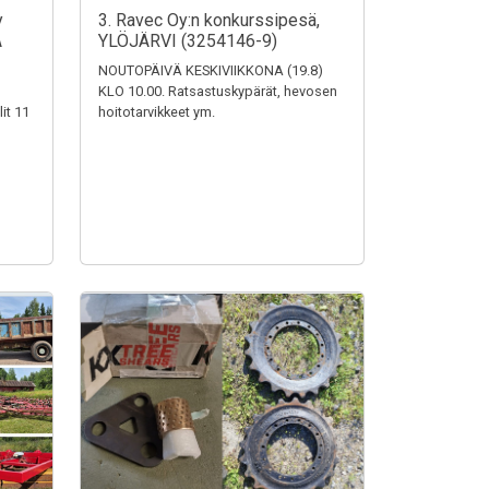
y
3. Ravec Oy:n konkurssipesä,
A
YLÖJÄRVI (3254146-9)
NOUTOPÄIVÄ KESKIVIIKKONA (19.8)
KLO 10.00. Ratsastuskypärät, hevosen
it 11
hoitotarvikkeet ym.