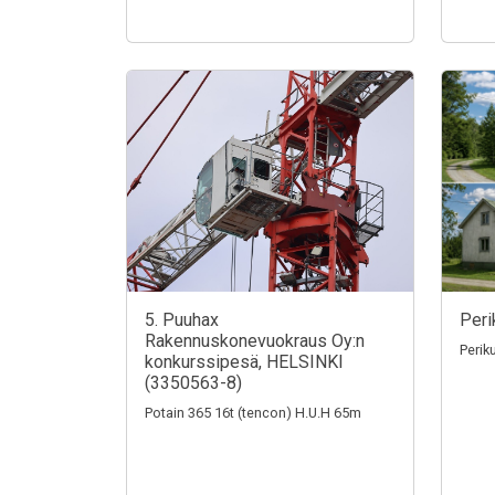
5. Puuhax
Peri
Rakennuskonevuokraus Oy:n
Perik
konkurssipesä, HELSINKI
(3350563-8)
Potain 365 16t (tencon) H.U.H 65m