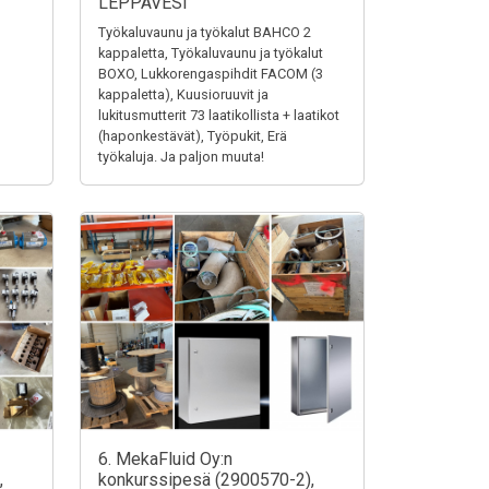
LEPPÄVESI
Työkaluvaunu ja työkalut BAHCO 2
kappaletta, Työkaluvaunu ja työkalut
BOXO, Lukkorengaspihdit FACOM (3
kappaletta), Kuusioruuvit ja
lukitusmutterit 73 laatikollista + laatikot
(haponkestävät), Työpukit, Erä
työkaluja. Ja paljon muuta!
6. MekaFluid Oy:n
,
konkurssipesä (2900570-2),