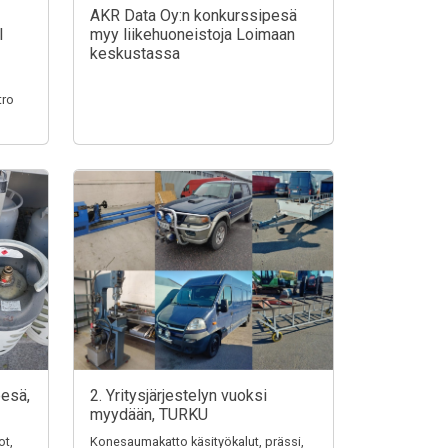
AKR Data Oy:n konkurssipesä
I
myy liikehuoneistoja Loimaan
keskustassa
tro
pesä,
2. Yritysjärjestelyn vuoksi
myydään, TURKU
ot,
Konesaumakatto käsityökalut, prässi,