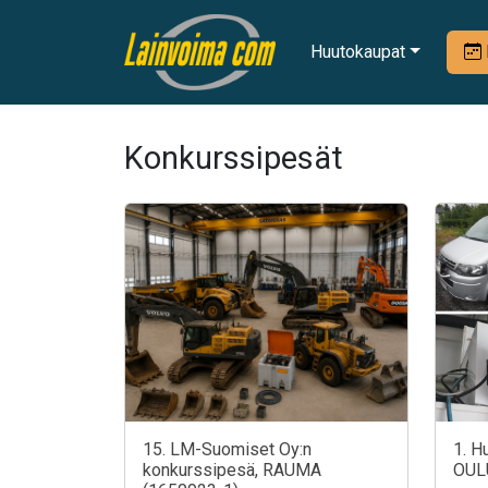
Huutokaupat
Konkurssipesät
15. LM-Suomiset Oy:n
1. H
konkurssipesä, RAUMA
OUL