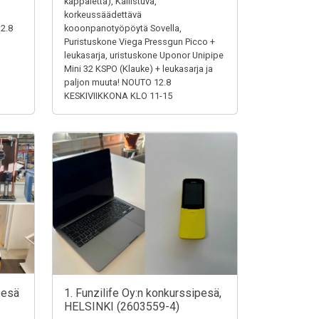
,
kappaletta), Kallistuva,
korkeussäädettävä
12.8
kooonpanotyöpöytä Sovella,
Puristuskone Viega Pressgun Picco +
leukasarja, uristuskone Uponor Unipipe
Mini 32 KSPO (Klauke) + leukasarja ja
paljon muuta! NOUTO 12.8
KESKIVIIKKONA KLO 11-15
pesä
1. Funzilife Oy:n konkurssipesä,
HELSINKI (2603559-4)