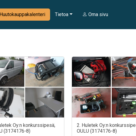
Huutokauppakalenteri
Tietoa
Oma sivu
uletek Oy:n konkurssipesä,
2. Huletek Oy:n konkurssipe
U (3174176-8)
OULU (3174176-8)