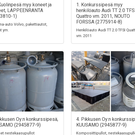
Kuolinpesä myy koneet ja
1. Konkurssipesä myy
teet, LAPPEENRANTA
henkilöauto Audi TT 2.0 TFS
3810-1)
Quattro vm. 2011, NOUTO
FORSSA (2775914-8)
a-auto Volvo, pakettiautot,
t ym.
Henkilöauto Audi TT 2.0 TFSI Quat
vm. 2011
ikkusen Oy:n konkurssipesä,
4. Pikkusen Oy:n konkurssi
SAMO (2945877-9)
KUUSAMO (2945877-9)
iset nestekaasupullot
Komposiittipullot, nestekaasupull