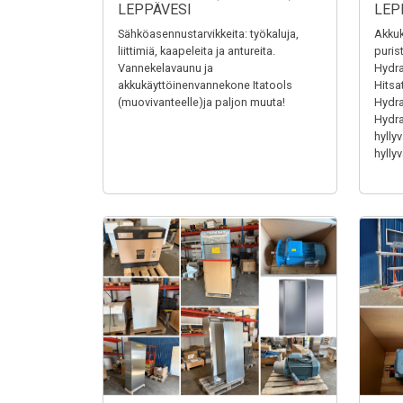
LEPPÄVESI
LEP
Sähköasennustarvikkeita: työkaluja,
Akkuk
liittimiä, kaapeleita ja antureita.
puris
Vannekelavaunu ja
Hydra
akkukäyttöinenvannekone Itatools
Hitsa
(muovivanteelle)ja paljon muuta!
Hydrau
Hydrau
hyllyv
hyllyv