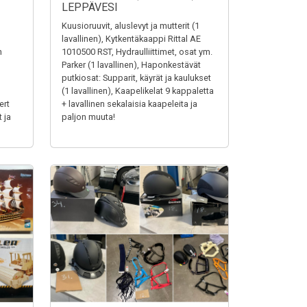
LEPPÄVESI
Kuusioruuvit, aluslevyt ja mutterit (1
lavallinen), Kytkentäkaappi Rittal AE
n
1010500 RST, Hydraulliittimet, osat ym.
Parker (1 lavallinen), Haponkestävät
putkiosat: Supparit, käyrät ja kaulukset
(1 lavallinen), Kaapelikelat 9 kappaletta
ert
+ lavallinen sekalaisia kaapeleita ja
 ja
paljon muuta!