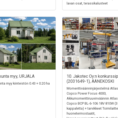
lavan osat, terassikalusteet
kunta myy, URJALA
10. Jakotec Oy:n konkurssi
(2031649-1), ÄÄNEKOSKI
unta myy kiinteistön 0.43 + 0.20 ha
Momenttiväänninjärjestelmä Atlas
Copco Power Focus 4000,
Akkumomenttiruuvinväännin Atlas
Copco BCP BL-6-106 18V 810W (3
kappaletta) + tarvikkeet Toimilaitte
huonetermostaatit,