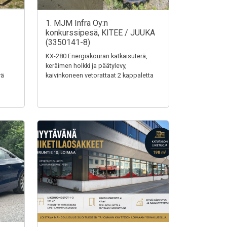
1. MJM Infra Oy:n
konkurssipesä, KITEE / JUUKA
(3350141-8)
KX-280 Energiakouran katkaisuterä,
keräimen holkki ja päätylevy,
vä
kaivinkoneen vetorattaat 2 kappaletta