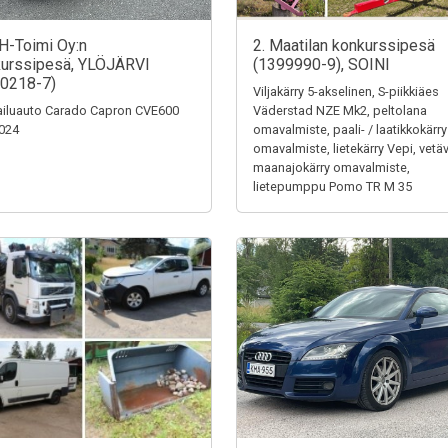
H-Toimi Oy:n
2. Maatilan konkurssipesä
urssipesä, YLÖJÄRVI
(1399990-9), SOINI
0218-7)
Viljakärry 5-akselinen, S-piikkiäes
iluauto Carado Capron CVE600
Väderstad NZE Mk2, peltolana
024
omavalmiste, paali- / laatikkokärry
omavalmiste, lietekärry Vepi, vetä
maanajokärry omavalmiste,
lietepumppu Pomo TR M 35