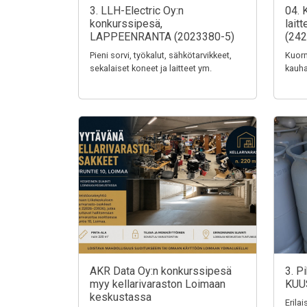
3. LLH-Electric Oy:n
04. 
konkurssipesä,
lait
LAPPEENRANTA (2023380-5)
(242
Pieni sorvi, työkalut, sähkötarvikkeet,
Kuorm
sekalaiset koneet ja laitteet ym.
kauha
AKR Data Oy:n konkurssipesä
3. P
myy kellarivaraston Loimaan
KUU
keskustassa
Erila