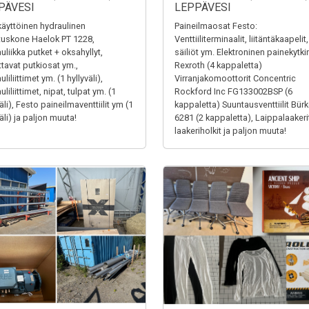
PÄVESI
LEPPÄVESI
äyttöinen hydraulinen
Paineilmaosat Festo:
tuskone Haelok PT 1228,
Venttiiliterminaalit, liitäntäkaapelit,
uliikka putket + oksahyllyt,
säiliöt ym. Elektroninen painekytki
ttavat putkiosat ym.,
Rexroth (4 kappaletta)
liliittimet ym. (1 hyllyväli),
Virranjakomoottorit Concentric
liliittimet, nipat, tulpat ym. (1
Rockford Inc FG133002BSP (6
äli), Festo paineilmaventtiilit ym (1
kappaletta) Suuntausventtiilit Bürk
äli) ja paljon muuta!
6281 (2 kappaletta), Laippalaakerit
laakeriholkit ja paljon muuta!