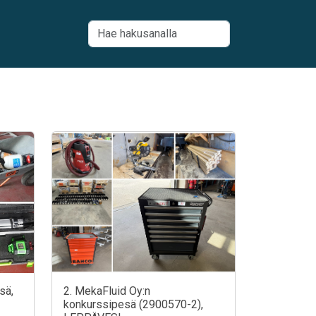
sä,
2. MekaFluid Oy:n
konkurssipesä (2900570-2),