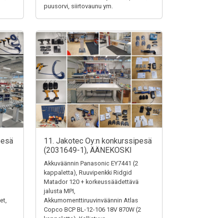
puusorvi, siirtovaunu ym.
pesä
11. Jakotec Oy:n konkurssipesä
(2031649-1), ÄÄNEKOSKI
Akkuväännin Panasonic EY7441 (2
kappaletta), Ruuvipenkki Ridgid
Matador 120 + korkeussäädettävä
jalusta MPI,
et,
Akkumomenttiruuvinväännin Atlas
Copco BCP BL-12-106 18V 870W (2