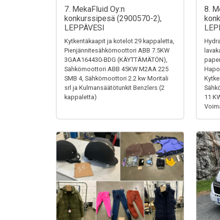
7. MekaFluid Oy:n
8. M
konkurssipesä (2900570-2),
konk
LEPPÄVESI
LEP
Kytkentäkaapit ja kotelot 29 kappaletta,
Hydra
Pienjännitesähkömoottori ABB 7.5KW
lavak
3GAA164430-BDG (KÄYTTÄMÄTÖN),
paper
Sähkömoottori ABB 45KW M2AA 225
Hapon
SMB 4, Sähkömoottori 2.2 kw Moritali
Kytke
srl ja Kulmansäätötunkit Benzlers (2
Sähk
kappaletta)
11 K
Voima