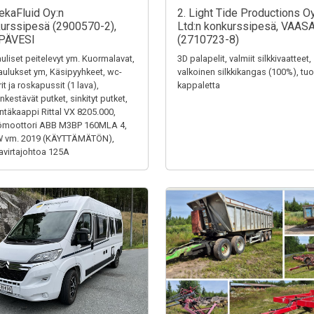
ekaFluid Oy:n
2. Light Tide Productions O
urssipesä (2900570-2),
Ltd:n konkurssipesä, VAAS
PÄVESI
(2710723-8)
uliset peitelevyt ym. Kuormalavat,
3D palapelit, valmiit silkkivaatteet,
aulukset ym, Käsipyyhkeet, wc-
valkoinen silkkikangas (100%), tuol
it ja roskapussit (1 lava),
kappaletta
kestävät putket, sinkityt putket,
ntäkaappi Rittal VX 8205.000,
ömoottori ABB M3BP 160MLA 4,
W vm. 2019 (KÄYTTÄMÄTÖN),
virtajohtoa 125A