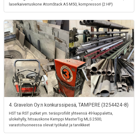
laserkaiverruskone AtomStack A5 M50, kompressori (2 HP)
4. Gravelon Oy:n konkurssipesä, TAMPERE (3254424-8)
HST tai RST putket ym. teräsprofiilit yhteensä 49 kappaletta,
ulokehylly, hitsauskone Kemppi MasterTig MLS 2500,
varastohuoneessa olevat työkalut ja tarvikkeet