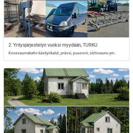
2. Yritysjärjestelyn vuoksi myydään, TURKU
Konesaumakatto käsityökalut, prässi, puusorvi, siirtovaunu ym.