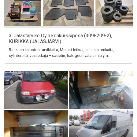
3. Jalastarvike Oy:n konkurssipesä (3098209-2),
KURIKKA (JALASJÄRVI)
Raskaan kaluston tarvikkeita, Merlett letkua, erilaisia renkaita,
sylintereitä, vesiletkuja + sadetin, halogeenivalaisimia ym.