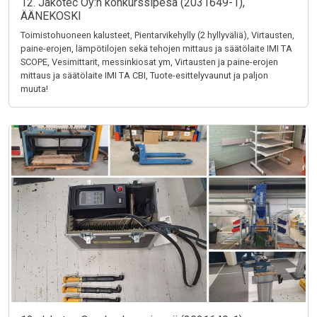
12. Jakotec Oy:n konkurssipesä (2031649-1),
ÄÄNEKOSKI
Toimistohuoneen kalusteet, Pientarvikehylly (2 hyllyväliä), Virtausten,
paine-erojen, lämpötilojen sekä tehojen mittaus ja säätölaite IMI TA
SCOPE, Vesimittarit, messinkiosat ym, Virtausten ja paine-erojen
mittaus ja säätölaite IMI TA CBI, Tuote-esittelyvaunut ja paljon
muuta!