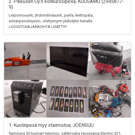
2. Pikkusen Oy:n konkurssipesä, KUUSAMO (2945877-
9)
Leipomouunit, yhdistelmäuunit, parila, keittopata,
astianpesulinjasto, oluttynnyrin jäähdytin hanalla
LUOVUTUSAJANKOHTA LISÄTTY!!
1. Kuolinpesä myy irtaimistoa, JOENSUU
Samsung 55 tuuman televisio, sähkösaha Husqvarna Electric 321,