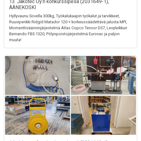
13. Jakotec Oy:n konkurssipesä (2031649-1),
ÄÄNEKOSKI
Hyllyvaunu Sovella 300kg, Työkalukaapin työkalut ja tarvikkeet,
Ruuvipenkki Ridgid Matador 120 + korkeussäädettävä jalusta MPI,
Momenttiväänninjärjestelmä Atlas Copco Tensor DS7, Levyleikkuri
Bernando FBS 1320, Pölynpoistojärjestelmä Eurovac ja paljon
muuta!