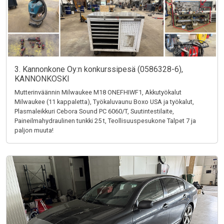
3. Kannonkone Oy:n konkurssipesä (0586328-6),
KANNONKOSKI
Mutterinväännin Milwaukee M18 ONEFHIWF1, Akkutyökalut
Milwaukee (11 kappaletta), Työkaluvaunu Boxo USA ja työkalut,
Plasmaleikkuri Cebora Sound PC 6060/T, Suutintestilaite,
Paineilmahydraulinen tunkki 25 t, Teollisuuspesukone Talpet 7 ja
paljon muuta!