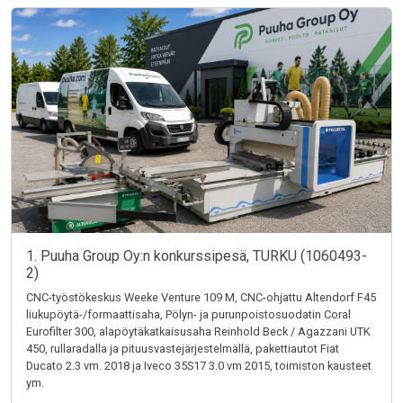
1. Puuha Group Oy:n konkurssipesä, TURKU (1060493-
2)
CNC-työstökeskus Weeke Venture 109 M, CNC-ohjattu Altendorf F45
liukupöytä-/formaattisaha, Pölyn- ja purunpoistosuodatin Coral
Eurofilter 300, alapöytäkatkaisusaha Reinhold Beck / Agazzani UTK
450, rullaradalla ja pituusvastejärjestelmällä, pakettiautot Fiat
Ducato 2.3 vm. 2018 ja Iveco 35S17 3.0 vm 2015, toimiston kausteet
ym.