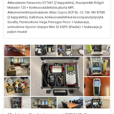
Akkuväännin Panasonic EY7441 (2 kappaletta), Ruuvipenkki Ridgid
Matador 120 + korkeussäädettävä jalusta MPI,
Akkumomenttiruuvinväännin Atlas Copco BCP BL-12-106 18V 870W
(2 kappaletta), Kallistuva, korkeussäädettävä kooonpanotyöpöytä
Sovella, Puristuskone Viega Pressgun Picco + leukasarja,
uristuskone Uponor Unipipe Mini 32 KSPO (Klauke) + leukasarja ja
paljon muuta!