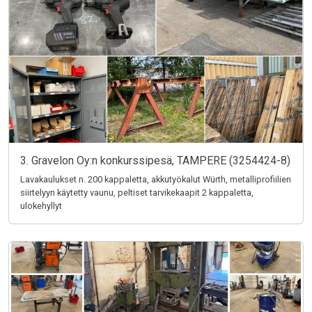
3. Gravelon Oy:n konkurssipesä, TAMPERE (3254424-8)
Lavakaulukset n. 200 kappaletta, akkutyökalut Würth, metalliprofiilien
siirtelyyn käytetty vaunu, peltiset tarvikekaapit 2 kappaletta,
ulokehyllyt