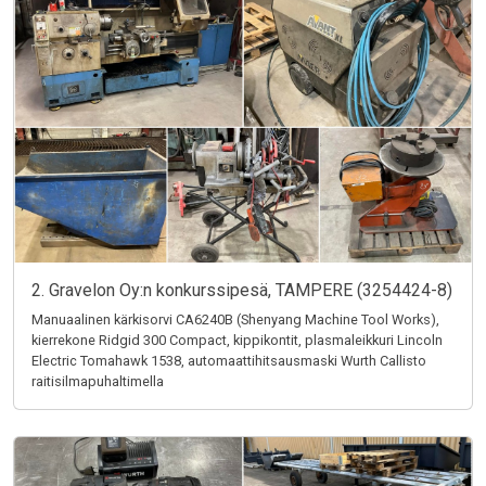
2. Gravelon Oy:n konkurssipesä, TAMPERE (3254424-8)
Manuaalinen kärkisorvi CA6240B (Shenyang Machine Tool Works),
kierrekone Ridgid 300 Compact, kippikontit, plasmaleikkuri Lincoln
Electric Tomahawk 1538, automaattihitsausmaski Wurth Callisto
raitisilmapuhaltimella