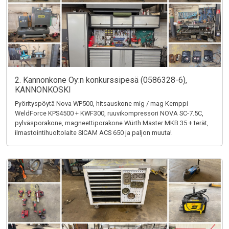
2. Kannonkone Oy:n konkurssipesä (0586328-6),
KANNONKOSKI
Pyörityspöytä Nova WP500, hitsauskone mig / mag Kemppi
WeldForce KPS4500 + KWF300, ruuvikompressori NOVA SC-7.5C,
pylväsporakone, magneettiporakone Würth Master MKB 35 + terät,
ilmastointihuoltolaite SICAM ACS 650 ja paljon muuta!