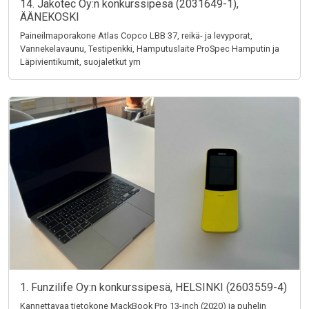
14. Jakotec Oy:n konkurssipesä (2031649-1),
ÄÄNEKOSKI
Paineilmaporakone Atlas Copco LBB 37, reikä- ja levyporat,
Vannekelavaunu, Testipenkki, Hamputuslaite ProSpec Hamputin ja
Läpivientikumit, suojaletkut ym
1. Funzilife Oy:n konkurssipesä, HELSINKI (2603559-4)
Kannettavaa tietokone MackBook Pro 13-inch (2020) ja puhelin