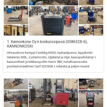
1. Kannonkone Oy:n konkurssipesä (0586328-6),
KANNONKOSKI
Hitsauskone Kemppi FastMig M520, hydrauliprässi, kippikontti
Satateräs 600L, 2-pilarinostin, öljykärryt ja öljyt, kaasupullokärryt +
kaasumittarit ja leikkauspoltin Harris 980, metallivannesaha
puoliautomaattinen Carif 320 BSA + rullarata ja paljon muuta!