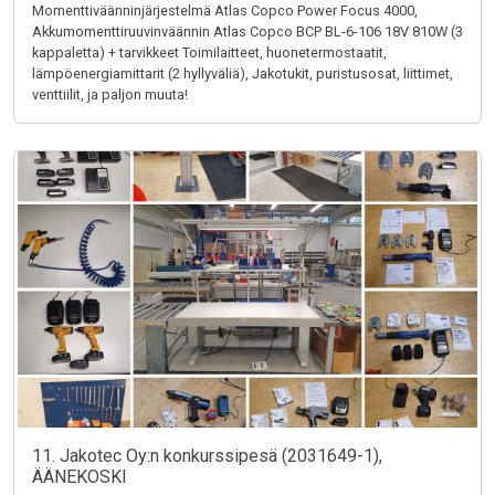
Momenttiväänninjärjestelmä Atlas Copco Power Focus 4000,
Akkumomenttiruuvinväännin Atlas Copco BCP BL-6-106 18V 810W (3
kappaletta) + tarvikkeet Toimilaitteet, huonetermostaatit,
lämpöenergiamittarit (2 hyllyväliä), Jakotukit, puristusosat, liittimet,
venttiilit, ja paljon muuta!
11. Jakotec Oy:n konkurssipesä (2031649-1),
ÄÄNEKOSKI