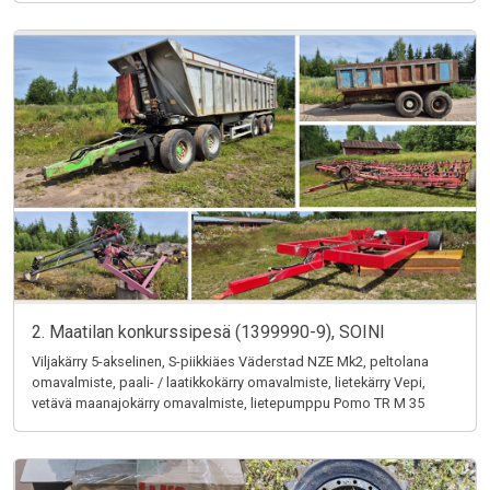
2. Maatilan konkurssipesä (1399990-9), SOINI
Viljakärry 5-akselinen, S-piikkiäes Väderstad NZE Mk2, peltolana
omavalmiste, paali- / laatikkokärry omavalmiste, lietekärry Vepi,
vetävä maanajokärry omavalmiste, lietepumppu Pomo TR M 35