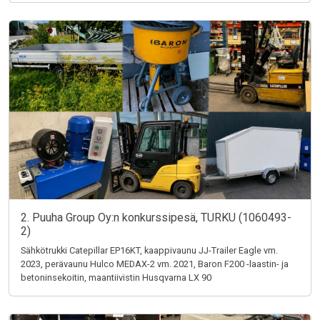
2. Puuha Group Oy:n konkurssipesä, TURKU (1060493-
2)
Sähkötrukki Catepillar EP16KT, kaappivaunu JJ-Trailer Eagle vm.
2023, perävaunu Hulco MEDAX-2 vm. 2021, Baron F200 -laastin- ja
betoninsekoitin, maantiivistin Husqvarna LX 90