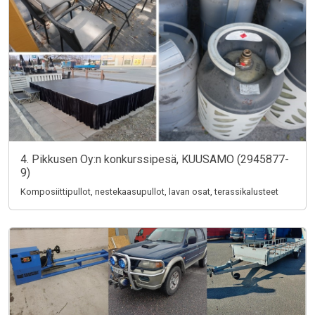
4. Pikkusen Oy:n konkurssipesä, KUUSAMO (2945877-
9)
Komposiittipullot, nestekaasupullot, lavan osat, terassikalusteet