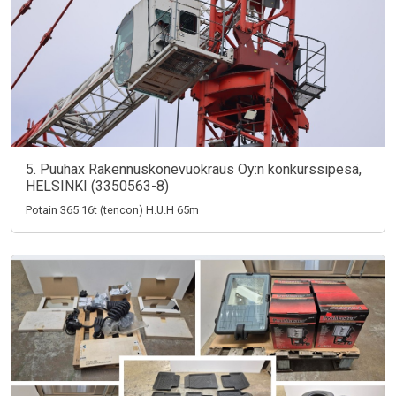
5. Puuhax Rakennuskonevuokraus Oy:n konkurssipesä,
HELSINKI (3350563-8)
Potain 365 16t (tencon) H.U.H 65m