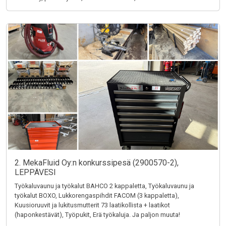
2. MekaFluid Oy:n konkurssipesä (2900570-2),
LEPPÄVESI
Työkaluvaunu ja työkalut BAHCO 2 kappaletta, Työkaluvaunu ja
työkalut BOXO, Lukkorengaspihdit FACOM (3 kappaletta),
Kuusioruuvit ja lukitusmutterit 73 laatikollista + laatikot
(haponkestävät), Työpukit, Erä työkaluja. Ja paljon muuta!