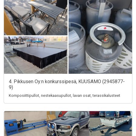
4. Pikkusen Oy:n konkurssipesä, KUUSAMO (2945877-
9)
Komposiittipullot, nestekaasupullot, lavan osat, terassikalusteet