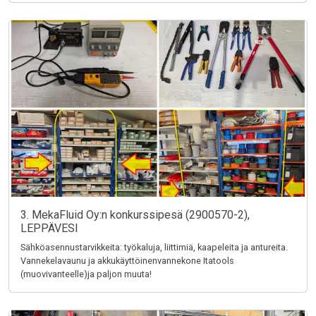
3. MekaFluid Oy:n konkurssipesä (2900570-2),
LEPPÄVESI
Sähköasennustarvikkeita: työkaluja, liittimiä, kaapeleita ja antureita.
Vannekelavaunu ja akkukäyttöinenvannekone Itatools
(muovivanteelle)ja paljon muuta!