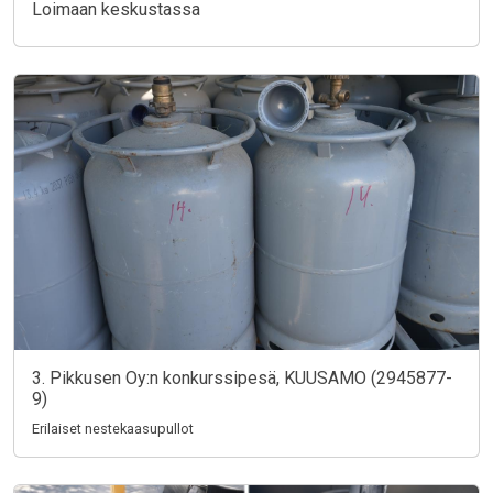
Loimaan keskustassa
3. Pikkusen Oy:n konkurssipesä, KUUSAMO (2945877-
9)
Erilaiset nestekaasupullot