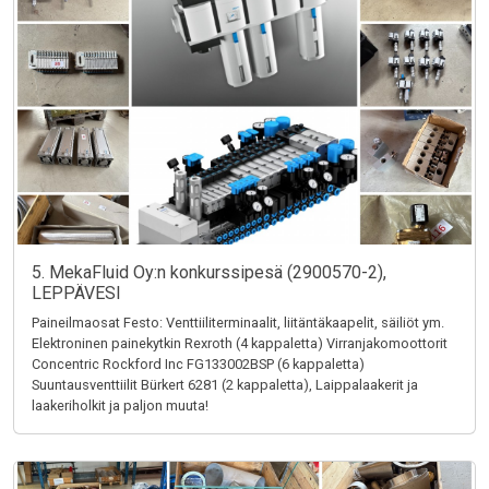
5. MekaFluid Oy:n konkurssipesä (2900570-2),
LEPPÄVESI
Paineilmaosat Festo: Venttiiliterminaalit, liitäntäkaapelit, säiliöt ym.
Elektroninen painekytkin Rexroth (4 kappaletta) Virranjakomoottorit
Concentric Rockford Inc FG133002BSP (6 kappaletta)
Suuntausventtiilit Bürkert 6281 (2 kappaletta), Laippalaakerit ja
laakeriholkit ja paljon muuta!