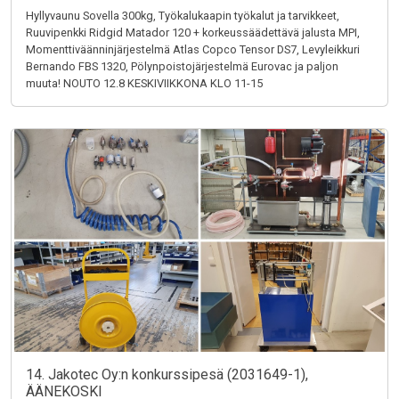
Hyllyvaunu Sovella 300kg, Työkalukaapin työkalut ja tarvikkeet,
Ruuvipenkki Ridgid Matador 120 + korkeussäädettävä jalusta MPI,
Momenttiväänninjärjestelmä Atlas Copco Tensor DS7, Levyleikkuri
Bernando FBS 1320, Pölynpoistojärjestelmä Eurovac ja paljon
muuta! NOUTO 12.8 KESKIVIIKKONA KLO 11-15
14. Jakotec Oy:n konkurssipesä (2031649-1),
ÄÄNEKOSKI