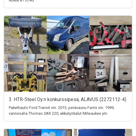
Nokia 8110 4G
3. HTR-Steel Oy:n konkurssipesä, ALAVUS (2272112-4)
Pakettiauto Ford Transit vm. 2013, perävaunu Farmi vm. 1999,
vannesaha Thomas SAR 220, akkutyökalut Milwaukee ym.