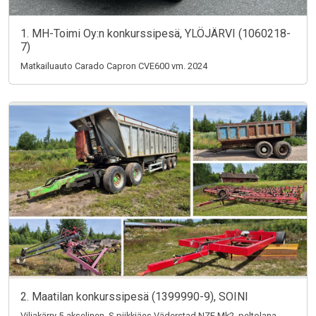
1. MH-Toimi Oy:n konkurssipesä, YLÖJÄRVI (1060218-
7)
Matkailuauto Carado Capron CVE600 vm. 2024
2. Maatilan konkurssipesä (1399990-9), SOINI
Viljakärry 5-akselinen, S-piikkiäes Väderstad NZE Mk2, peltolana