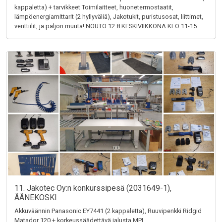
kappaletta) + tarvikkeet Toimilaitteet, huonetermostaatit,
lämpöenergiamittarit (2 hyllyväliä), Jakotukit, puristusosat, liittimet,
venttiilit, ja paljon muuta! NOUTO 12.8 KESKIVIIKKONA KLO 11-15
11. Jakotec Oy:n konkurssipesä (2031649-1),
ÄÄNEKOSKI
Akkuväännin Panasonic EY7441 (2 kappaletta), Ruuvipenkki Ridgid
Matador 120 + korkeussäädettävä jalusta MPI,