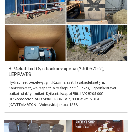
8. MekaFluid Oy:n konkurssipesä (2900570-2),
LEPPÄVESI
Hydrauliset peitelevyt ym. Kuormalavat, lavakaulukset ym,
Käsipyyhkeet, wc-paperit ja roskapussit (1 lava), Haponkestävät
putket, sinkityt putket, Kytkentäkaappi Rittal VX 8205.000,
Sähkömoottori ABB M3BP 160MLA 4, 11 KW vm. 2019
(KÄYTTÄMÄTÖN), Voimavirtajohtoa 125A