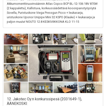
Akkumomenttiruuvinväännin Atlas Copco BCP BL-12-106 18V 870W
(2 kappaletta), Kallistuva, korkeussäädettävä kooonpanotyöpöytä
Sovella, Puristuskone Viega Pressgun Picco + leukasarja,
uristuskone Uponor Unipipe Mini 32 KSPO (Klauke) + leukasarja ja
paljon muuta! NOUTO 12.8 KESKIVIIKKONA KLO 11-15
12. Jakotec Oy:n konkurssipesä (2031649-1),
ÄÄNEKOSKI