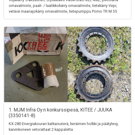
omavalmiste, paali- / laatikkokärry omavalmiste, lietekärry Vepi,
vetävä maanajokärry omavalmiste, lietepumppu Pomo TR M 35
1. MJM Infra Oy:n konkurssipesä, KITEE / JUUKA
(3350141-8)
KX-280 Energiakouran katkaisuterä, keräimen holkki ja päätylevy,
kaivinkoneen vetorattaat 2 kappaletta