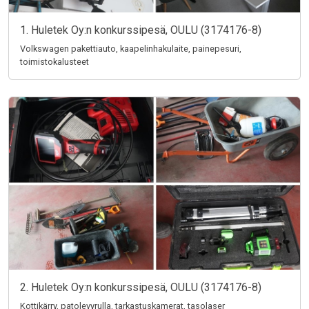
1. Huletek Oy:n konkurssipesä, OULU (3174176-8)
Volkswagen pakettiauto, kaapelinhakulaite, painepesuri,
toimistokalusteet
2. Huletek Oy:n konkurssipesä, OULU (3174176-8)
Kottikärry, patolevyrulla, tarkastuskamerat, tasolaser