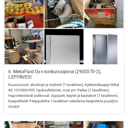
6. MekaFluid Oy:n konkurssipesä (2900570-2),
LEPPÄVESI
Kuusioruuvit, aluslevyt ja mutterit (1 lavallinen), Kytkentäkaappi Rittal
AE 1010500 RST, Hydraulliittimet, osat ym. Parker (1 lavallinen),
Haponkestävät putkiosat: Supparit, käyrät ja kaulukset (1 lavallinen),
Kaapelikelat 9 kappaletta + lavallinen sekalaisia kaapeleita ja paljon
muuta!