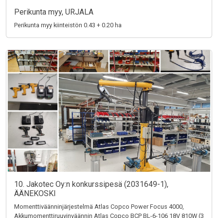
Perikunta myy, URJALA
Perikunta myy kiinteistön 0.43 + 0.20 ha
10. Jakotec Oy:n konkurssipesä (2031649-1),
ÄÄNEKOSKI
Momenttiväänninjärjestelmä Atlas Copco Power Focus 4000,
Akkumomenttiruuvinväännin Atlas Copco BCP BL-6-106 18V 810W (3