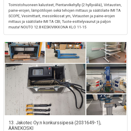
Toimistohuoneen kalusteet, Pientarvikehylly (2 hyllyväliä), Virtausten,
paine-erojen, lämpötilojen sekä tehojen mittaus ja säätölaite IMI TA
SCOPE, Vesimittarit, messinkiosat ym, Virtausten ja paine-erojen
mittaus ja säätölaite IMI TA CBI, Tuote-esittelyvaunut ja paljon
muuta! NOUTO 12.8 KESKIVIIKKONA KLO 11-15
13. Jakotec Oy:n konkurssipesä (2031649-1),
ÄÄNEKOSKI