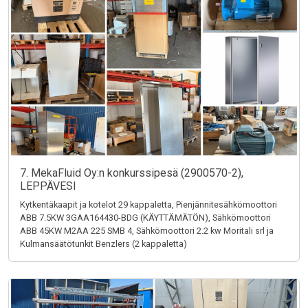
7. MekaFluid Oy:n konkurssipesä (2900570-2),
LEPPÄVESI
Kytkentäkaapit ja kotelot 29 kappaletta, Pienjännitesähkömoottori
ABB 7.5KW 3GAA164430-BDG (KÄYTTÄMÄTÖN), Sähkömoottori
ABB 45KW M2AA 225 SMB 4, Sähkömoottori 2.2 kw Moritali srl ja
Kulmansäätötunkit Benzlers (2 kappaletta)