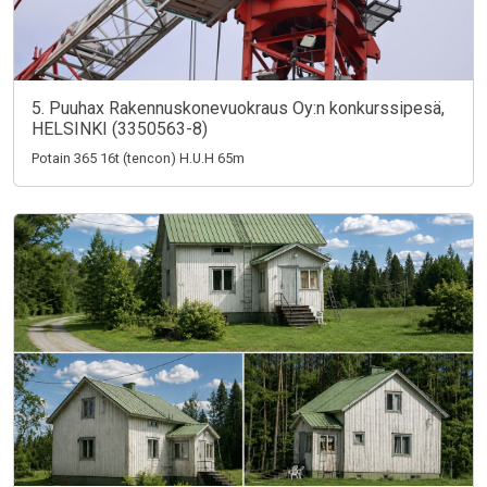
5. Puuhax Rakennuskonevuokraus Oy:n konkurssipesä,
HELSINKI (3350563-8)
Potain 365 16t (tencon) H.U.H 65m