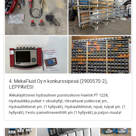
4. MekaFluid Oy:n konkurssipesä (2900570-2),
LEPPÄVESI
Akkukäyttöinen hydraulinen puristuskone Haelok PT 1228,
Hydrauliikka putket + oksahyllyt, Hitsattavat putkiosat ym.,
Hydrauliliittimet ym. (1 hyllyväli), Hydrauliliittimet, nipat, tulpat ym. (1
hyllyväli), Festo paineilmaventtiilit ym (1 hyllyväli) ja paljon muuta!