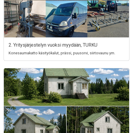
2. Yritysjärjestelyn vuoksi myydään, TURKU
Konesaumakatto käsityökalut, prässi, puusorvi, siirtovaunu ym.