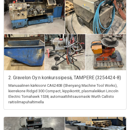
2. Gravelon Oy:n konkurssipesä, TAMPERE (3254424-8)
Manuaalinen kärkisorvi CA6240B (Shenyang Machine Tool Works),
kierrekone Ridgid 300 Compact, kippikontit, plasmaleikkuri Lincoln
Electric Tomahawk 1538, automaattihitsausmaski Wurth Callisto
raitisilmapuhaltimella