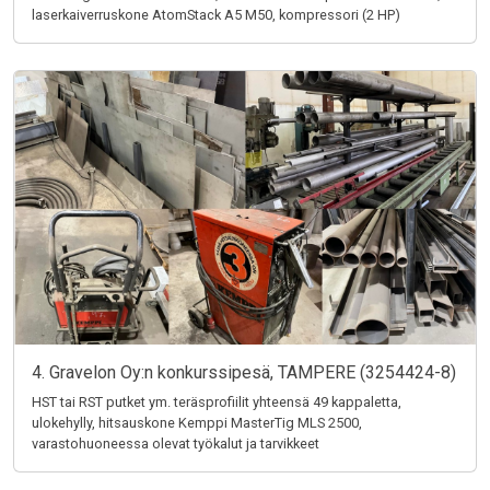
laserkaiverruskone AtomStack A5 M50, kompressori (2 HP)
4. Gravelon Oy:n konkurssipesä, TAMPERE (3254424-8)
HST tai RST putket ym. teräsprofiilit yhteensä 49 kappaletta,
ulokehylly, hitsauskone Kemppi MasterTig MLS 2500,
varastohuoneessa olevat työkalut ja tarvikkeet