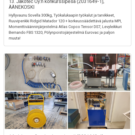
13. Jakotec Oy:n konkurssipesä (2031649-1),
ÄÄNEKOSKI
Hyllyvaunu Sovella 300kg, Työkalukaapin työkalut ja tarvikkeet,
Ruuvipenkki Ridgid Matador 120 + korkeussäädettävä jalusta MPI,
Momenttiväänninjärjestelmä Atlas Copco Tensor DS7, Levyleikkuri
Bernando FBS 1320, Pölynpoistojärjestelmä Eurovac ja paljon
muuta!