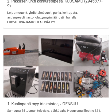
2. Pikkusen Oy:n konkurssipesä, KUUSAMO (2945877-
9)
Leipomouunit, yhdistelmäuunit, parila, keittopata,
astianpesulinjasto, oluttynnyrin jäähdytin hanalla
LUOVUTUSAJANKOHTA LISÄTTY!!
1. Kuolinpesä myy irtaimistoa, JOENSUU
Samsung 55 tuuman televisio, sähkösaha Husqvarna Electric 321,