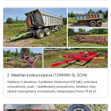
2. Maatilan konkurssipesä (1399990-9), SOINI
Viljakärry 5-akselinen, S-piikkiäes Väderstad NZE Mk2, peltolana
omavalmiste, paali- / laatikkokärry omavalmiste, lietekärry Vepi,
vetävä maanajokärry omavalmiste, lietepumppu Pomo TR M 35