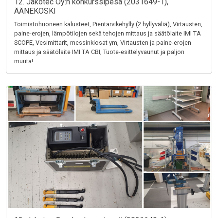
12. Jakotec Oy:n konkurssipesä (2031649-1),
ÄÄNEKOSKI
Toimistohuoneen kalusteet, Pientarvikehylly (2 hyllyväliä), Virtausten,
paine-erojen, lämpötilojen sekä tehojen mittaus ja säätölaite IMI TA
SCOPE, Vesimittarit, messinkiosat ym, Virtausten ja paine-erojen
mittaus ja säätölaite IMI TA CBI, Tuote-esittelyvaunut ja paljon
muuta!