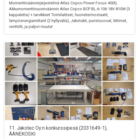
Momenttiväänninjärjestelmä Atlas Copco Power Focus 4000,
Akkumomenttiruuvinväännin Atlas Copco BCP BL-6-106 18V 810W (3
kappaletta) + tarvikkeet Toimilaitteet, huonetermostaatit,
lämpöenergiamittarit (2 hyllyväliä), Jakotukit, puristusosat, liittimet,
venttiilit, ja paljon muuta!
11. Jakotec Oy:n konkurssipesä (2031649-1),
ÄÄNEKOSKI