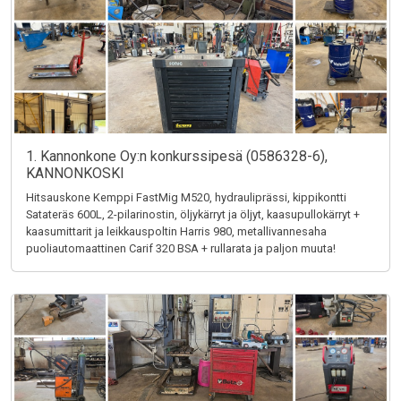
1. Kannonkone Oy:n konkurssipesä (0586328-6),
KANNONKOSKI
Hitsauskone Kemppi FastMig M520, hydrauliprässi, kippikontti
Satateräs 600L, 2-pilarinostin, öljykärryt ja öljyt, kaasupullokärryt +
kaasumittarit ja leikkauspoltin Harris 980, metallivannesaha
puoliautomaattinen Carif 320 BSA + rullarata ja paljon muuta!