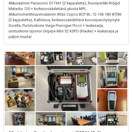
Akkuväännin Panasonic EY7441 (2 kappaletta), Ruuvipenkki Ridgid
Matador 120 + korkeussäädettävä jalusta MPI,
Akkumomenttiruuvinväännin Atlas Copco BCP BL-12-106 18V 870W
(2 kappaletta), Kallistuva, korkeussäädettävä kooonpanotyöpöytä
Sovella, Puristuskone Viega Pressgun Picco + leukasarja,
uristuskone Uponor Unipipe Mini 32 KSPO (Klauke) + leukasarja ja
paljon muuta!