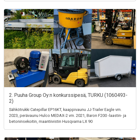
2. Puuha Group Oy:n konkurssipesä, TURKU (1060493-
2)
Sähkötrukki Catepillar EP16KT, kaappivaunu JJ-Trailer Eagle vm.
2023, perävaunu Hulco MEDAX-2 vm. 2021, Baron F200 -laastin- ja
betoninsekoitin, maantiivistin Husqvarna LX 90