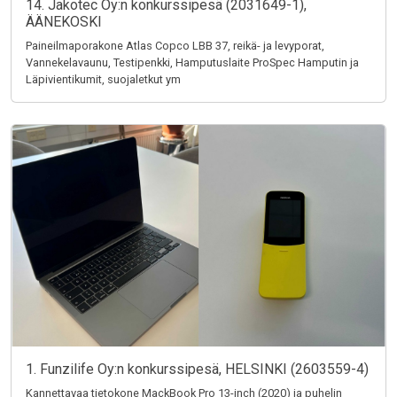
14. Jakotec Oy:n konkurssipesä (2031649-1),
ÄÄNEKOSKI
Paineilmaporakone Atlas Copco LBB 37, reikä- ja levyporat,
Vannekelavaunu, Testipenkki, Hamputuslaite ProSpec Hamputin ja
Läpivientikumit, suojaletkut ym
1. Funzilife Oy:n konkurssipesä, HELSINKI (2603559-4)
Kannettavaa tietokone MackBook Pro 13-inch (2020) ja puhelin