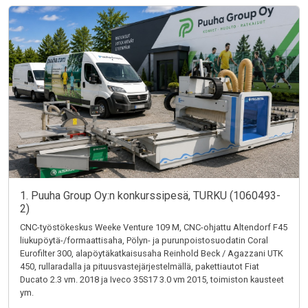
1. Puuha Group Oy:n konkurssipesä, TURKU (1060493-
2)
CNC-työstökeskus Weeke Venture 109 M, CNC-ohjattu Altendorf F45
liukupöytä-/formaattisaha, Pölyn- ja purunpoistosuodatin Coral
Eurofilter 300, alapöytäkatkaisusaha Reinhold Beck / Agazzani UTK
450, rullaradalla ja pituusvastejärjestelmällä, pakettiautot Fiat
Ducato 2.3 vm. 2018 ja Iveco 35S17 3.0 vm 2015, toimiston kausteet
ym.