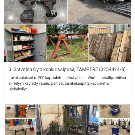
3. Gravelon Oy:n konkurssipesä, TAMPERE (3254424-8)
Lavakaulukset n. 200 kappaletta, akkutyökalut Würth, metalliprofiilien
siirtelyyn käytetty vaunu, peltiset tarvikekaapit 2 kappaletta,
ulokehyllyt