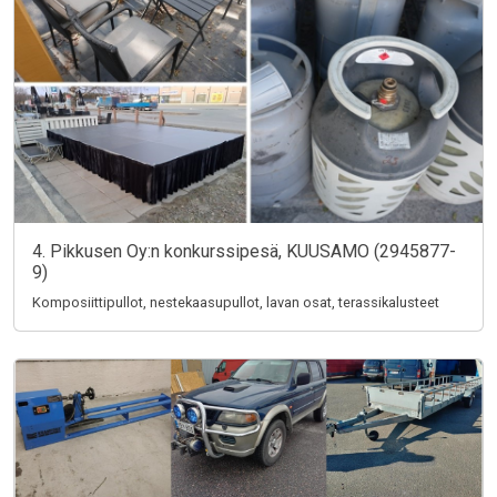
4. Pikkusen Oy:n konkurssipesä, KUUSAMO (2945877-
9)
Komposiittipullot, nestekaasupullot, lavan osat, terassikalusteet