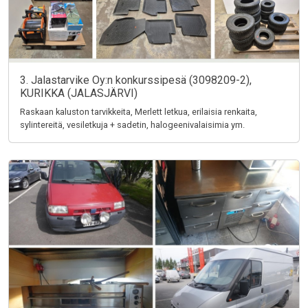
3. Jalastarvike Oy:n konkurssipesä (3098209-2),
KURIKKA (JALASJÄRVI)
Raskaan kaluston tarvikkeita, Merlett letkua, erilaisia renkaita,
sylintereitä, vesiletkuja + sadetin, halogeenivalaisimia ym.