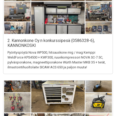
2. Kannonkone Oy:n konkurssipesä (0586328-6),
KANNONKOSKI
Pyörityspöytä Nova WP500, hitsauskone mig / mag Kemppi
WeldForce KPS4500 + KWF300, ruuvikompressori NOVA SC-7.5C,
pylväsporakone, magneettiporakone Würth Master MKB 35 + terät,
ilmastointihuoltolaite SICAM ACS 650 ja paljon muuta!