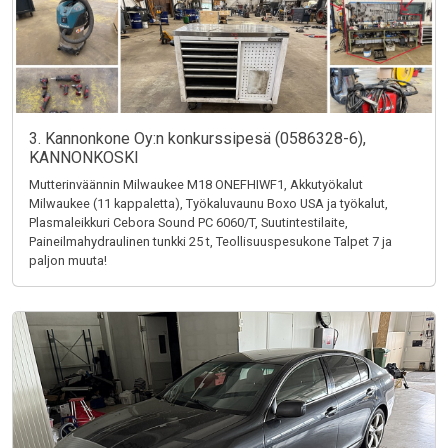
3. Kannonkone Oy:n konkurssipesä (0586328-6),
KANNONKOSKI
Mutterinväännin Milwaukee M18 ONEFHIWF1, Akkutyökalut
Milwaukee (11 kappaletta), Työkaluvaunu Boxo USA ja työkalut,
Plasmaleikkuri Cebora Sound PC 6060/T, Suutintestilaite,
Paineilmahydraulinen tunkki 25 t, Teollisuuspesukone Talpet 7 ja
paljon muuta!