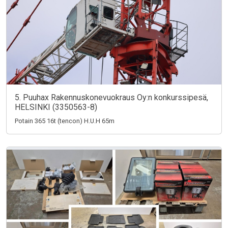
5. Puuhax Rakennuskonevuokraus Oy:n konkurssipesä,
HELSINKI (3350563-8)
Potain 365 16t (tencon) H.U.H 65m