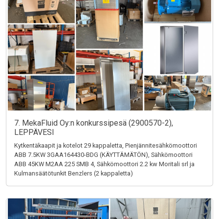
7. MekaFluid Oy:n konkurssipesä (2900570-2),
LEPPÄVESI
Kytkentäkaapit ja kotelot 29 kappaletta, Pienjännitesähkömoottori
ABB 7.5KW 3GAA164430-BDG (KÄYTTÄMÄTÖN), Sähkömoottori
ABB 45KW M2AA 225 SMB 4, Sähkömoottori 2.2 kw Moritali srl ja
Kulmansäätötunkit Benzlers (2 kappaletta)