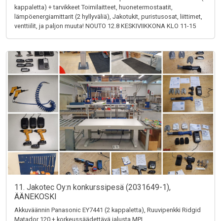
kappaletta) + tarvikkeet Toimilaitteet, huonetermostaatit,
lämpöenergiamittarit (2 hyllyväliä), Jakotukit, puristusosat, liittimet,
venttiilit, ja paljon muuta! NOUTO 12.8 KESKIVIIKKONA KLO 11-15
11. Jakotec Oy:n konkurssipesä (2031649-1),
ÄÄNEKOSKI
Akkuväännin Panasonic EY7441 (2 kappaletta), Ruuvipenkki Ridgid
Matador 120 + korkeussäädettävä jalusta MPI,