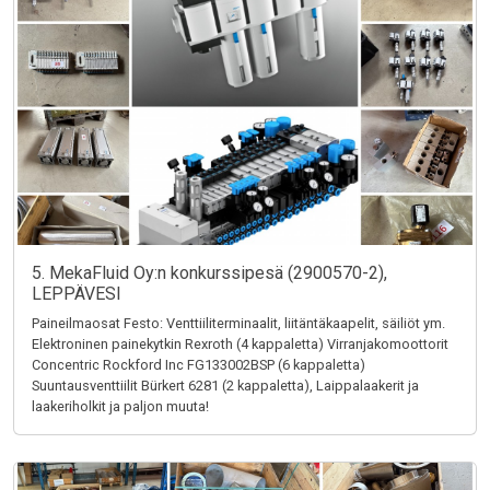
5. MekaFluid Oy:n konkurssipesä (2900570-2),
LEPPÄVESI
Paineilmaosat Festo: Venttiiliterminaalit, liitäntäkaapelit, säiliöt ym.
Elektroninen painekytkin Rexroth (4 kappaletta) Virranjakomoottorit
Concentric Rockford Inc FG133002BSP (6 kappaletta)
Suuntausventtiilit Bürkert 6281 (2 kappaletta), Laippalaakerit ja
laakeriholkit ja paljon muuta!