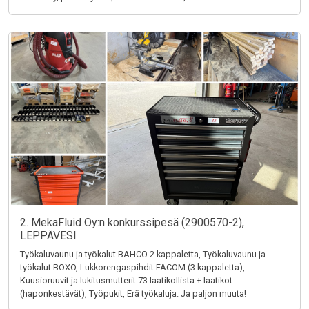
2. MekaFluid Oy:n konkurssipesä (2900570-2),
LEPPÄVESI
Työkaluvaunu ja työkalut BAHCO 2 kappaletta, Työkaluvaunu ja
työkalut BOXO, Lukkorengaspihdit FACOM (3 kappaletta),
Kuusioruuvit ja lukitusmutterit 73 laatikollista + laatikot
(haponkestävät), Työpukit, Erä työkaluja. Ja paljon muuta!