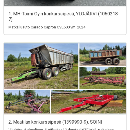
1. MH-Toimi Oy:n konkurssipesä, YLÖJÄRVI (1060218-
7)
Matkailuauto Carado Capron CVE600 vm. 2024
2. Maatilan konkurssipesä (1399990-9), SOINI
Viljakärry 5-akselinen, S-piikkiäes Väderstad NZE Mk2, peltolana