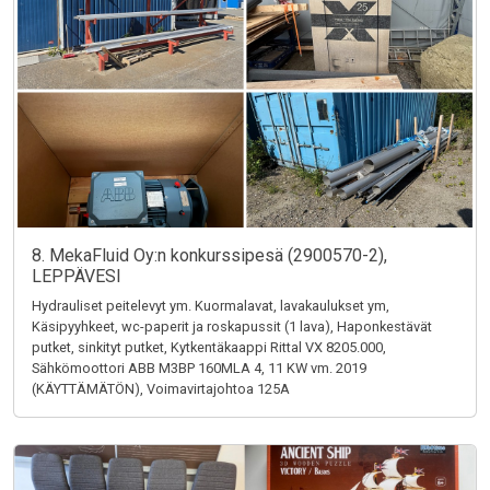
8. MekaFluid Oy:n konkurssipesä (2900570-2),
LEPPÄVESI
Hydrauliset peitelevyt ym. Kuormalavat, lavakaulukset ym,
Käsipyyhkeet, wc-paperit ja roskapussit (1 lava), Haponkestävät
putket, sinkityt putket, Kytkentäkaappi Rittal VX 8205.000,
Sähkömoottori ABB M3BP 160MLA 4, 11 KW vm. 2019
(KÄYTTÄMÄTÖN), Voimavirtajohtoa 125A