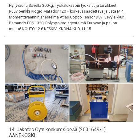
Hyllyvaunu Sovella 300kg, Työkalukaapin työkalut ja tarvikkeet,
Ruuvipenkki Ridgid Matador 120 + korkeussäädettävä jalusta MPI,
Momenttiväänninjärjestelmä Atlas Copco Tensor DS7, Levyleikkuri
Bernando FBS 1320, Pölynpoistojärjestelmä Eurovac ja paljon
muuta! NOUTO 12.8 KESKIVIIKKONA KLO 11-15
14. Jakotec Oy:n konkurssipesä (2031649-1),
ÄÄNEKOSKI