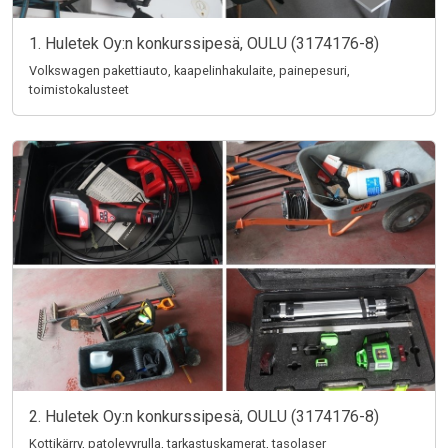
1. Huletek Oy:n konkurssipesä, OULU (3174176-8)
Volkswagen pakettiauto, kaapelinhakulaite, painepesuri,
toimistokalusteet
2. Huletek Oy:n konkurssipesä, OULU (3174176-8)
Kottikärry, patolevyrulla, tarkastuskamerat, tasolaser