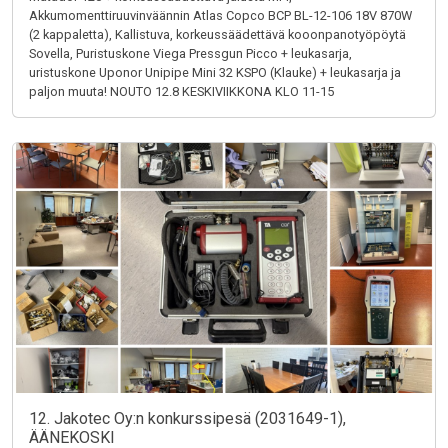
Akkumomenttiruuvinväännin Atlas Copco BCP BL-12-106 18V 870W
(2 kappaletta), Kallistuva, korkeussäädettävä kooonpanotyöpöytä
Sovella, Puristuskone Viega Pressgun Picco + leukasarja,
uristuskone Uponor Unipipe Mini 32 KSPO (Klauke) + leukasarja ja
paljon muuta! NOUTO 12.8 KESKIVIIKKONA KLO 11-15
12. Jakotec Oy:n konkurssipesä (2031649-1),
ÄÄNEKOSKI