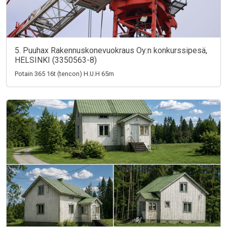
5. Puuhax Rakennuskonevuokraus Oy:n konkurssipesä,
HELSINKI (3350563-8)
Potain 365 16t (tencon) H.U.H 65m