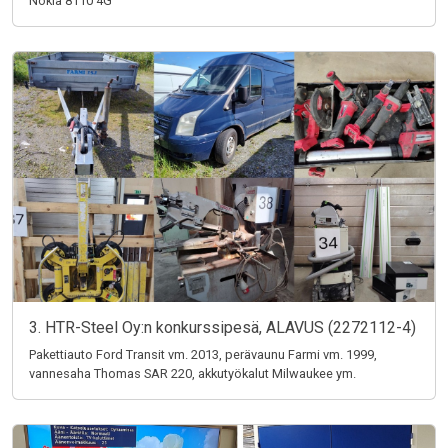
Nokia 8110 4G
3. HTR-Steel Oy:n konkurssipesä, ALAVUS (2272112-4)
Pakettiauto Ford Transit vm. 2013, perävaunu Farmi vm. 1999,
vannesaha Thomas SAR 220, akkutyökalut Milwaukee ym.