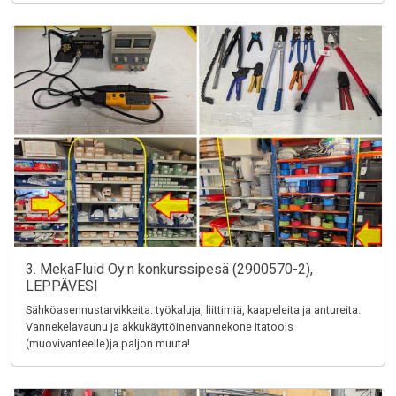
3. MekaFluid Oy:n konkurssipesä (2900570-2),
LEPPÄVESI
Sähköasennustarvikkeita: työkaluja, liittimiä, kaapeleita ja antureita.
Vannekelavaunu ja akkukäyttöinenvannekone Itatools
(muovivanteelle)ja paljon muuta!