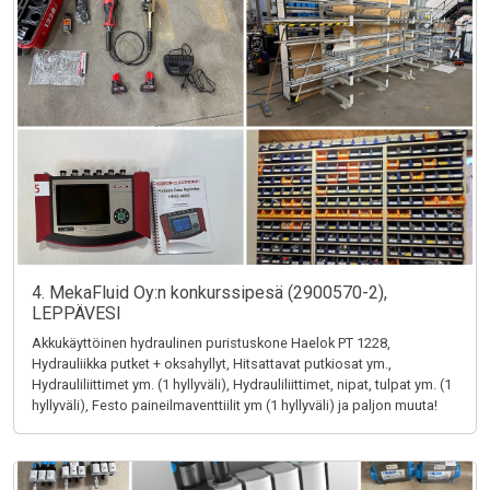
4. MekaFluid Oy:n konkurssipesä (2900570-2),
LEPPÄVESI
Akkukäyttöinen hydraulinen puristuskone Haelok PT 1228,
Hydrauliikka putket + oksahyllyt, Hitsattavat putkiosat ym.,
Hydrauliliittimet ym. (1 hyllyväli), Hydrauliliittimet, nipat, tulpat ym. (1
hyllyväli), Festo paineilmaventtiilit ym (1 hyllyväli) ja paljon muuta!