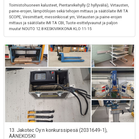
Toimistohuoneen kalusteet, Pientarvikehylly (2 hyllyväliä), Virtausten,
paine-erojen, lämpötilojen sekä tehojen mittaus ja säätölaite IMI TA
SCOPE, Vesimittarit, messinkiosat ym, Virtausten ja paine-erojen
mittaus ja säätölaite IMI TA CBI, Tuote-esittelyvaunut ja paljon
muuta! NOUTO 12.8 KESKIVIIKKONA KLO 11-15
13. Jakotec Oy:n konkurssipesä (2031649-1),
ÄÄNEKOSKI