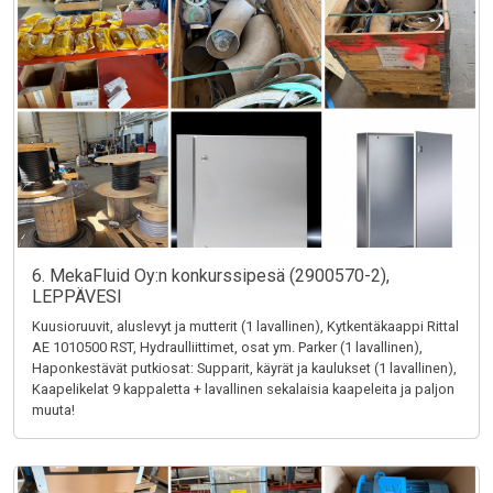
6. MekaFluid Oy:n konkurssipesä (2900570-2),
LEPPÄVESI
Kuusioruuvit, aluslevyt ja mutterit (1 lavallinen), Kytkentäkaappi Rittal
AE 1010500 RST, Hydraulliittimet, osat ym. Parker (1 lavallinen),
Haponkestävät putkiosat: Supparit, käyrät ja kaulukset (1 lavallinen),
Kaapelikelat 9 kappaletta + lavallinen sekalaisia kaapeleita ja paljon
muuta!