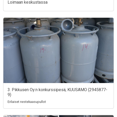
Loimaan keskustassa
3. Pikkusen Oy:n konkurssipesä, KUUSAMO (2945877-
9)
Erilaiset nestekaasupullot