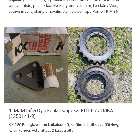
omavalmiste, paali- / laatikkokärry omavalmiste, lietekärry Vepi,
vetävä maanajokärry omavalmiste, lietepumppu Pomo TR M 35
1. MJM Infra Oy:n konkurssipesä, KITEE / JUUKA
(3350141-8)
KX-280 Energiakouran katkaisuterä, keräimen holkki ja päätylevy,
kaivinkoneen vetorattaat 2 kappaletta