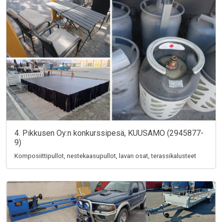
4. Pikkusen Oy:n konkurssipesä, KUUSAMO (2945877-
9)
Komposiittipullot, nestekaasupullot, lavan osat, terassikalusteet