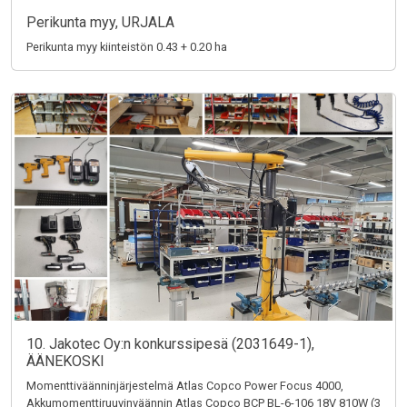
Perikunta myy, URJALA
Perikunta myy kiinteistön 0.43 + 0.20 ha
10. Jakotec Oy:n konkurssipesä (2031649-1),
ÄÄNEKOSKI
Momenttiväänninjärjestelmä Atlas Copco Power Focus 4000,
Akkumomenttiruuvinväännin Atlas Copco BCP BL-6-106 18V 810W (3