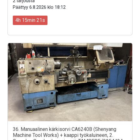
2 tarjousta
Päättyy 6.8.2026 klo 18:12
4h 15min 19s
36. Manuaalinen kärkisorvi CA6240B (Shenyang
Machine Tool Works) + kaappi työkaluineen, 2.