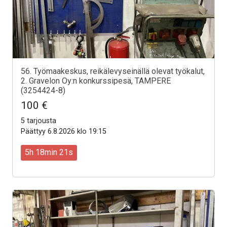
56. Työmaakeskus, reikälevyseinällä olevat työkalut,
2. Gravelon Oy:n konkurssipesä, TAMPERE
(3254424-8)
100 €
5 tarjousta
Päättyy 6.8.2026 klo 19:15
5h 18min 19s