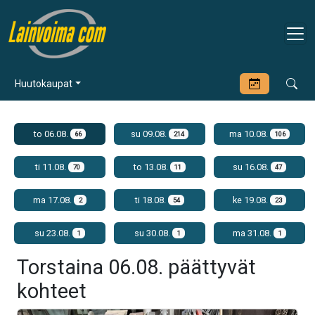
Huutokaupat
to 06.08.
su 09.08.
ma 10.08.
66
214
106
ti 11.08.
to 13.08.
su 16.08.
70
11
47
ma 17.08.
ti 18.08.
ke 19.08.
2
54
23
su 23.08.
su 30.08.
ma 31.08.
1
1
1
Torstaina 06.08. päättyvät
kohteet