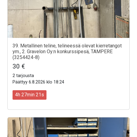
39. Metallinen teline, telineessä olevat kierretangot
ym., 2. Gravelon Oy:n konkurssipesä, TAMPERE
(3254424-8)
30 €
2 tarjousta
Päättyy 6.8.2026 klo 18:24
4h 27min 19s