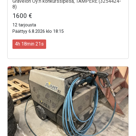
Gravelon Oy:n konkurssipesä, TAMPERE (3254424-
8)
1600 €
12 tarjousta
Päättyy 6.8.2026 klo 18:15
4h 18min 19s