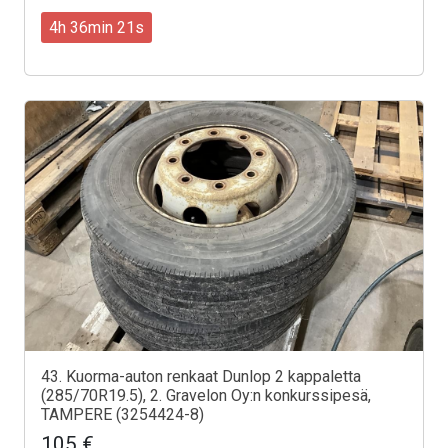
4h 36min 19s
43. Kuorma-auton renkaat Dunlop 2 kappaletta
(285/70R19.5), 2. Gravelon Oy:n konkurssipesä,
TAMPERE (3254424-8)
105 €