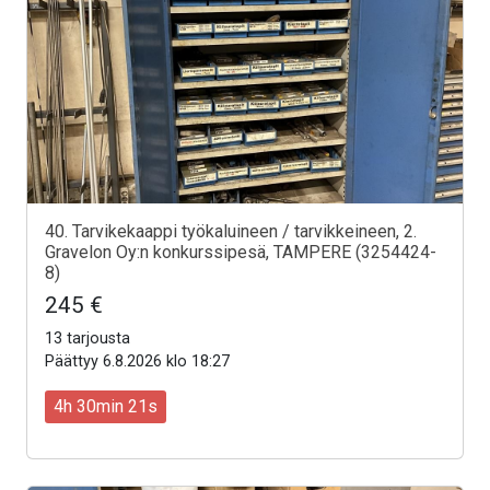
40. Tarvikekaappi työkaluineen / tarvikkeineen, 2.
Gravelon Oy:n konkurssipesä, TAMPERE (3254424-
8)
245 €
13 tarjousta
Päättyy 6.8.2026 klo 18:27
4h 30min 19s