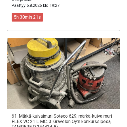
Päättyy 6.8.2026 klo 19:27
5h 30min 19s
61. Märkä-kuivaimuri Soteco 629, märkä-kuivaimuri
FLEX VC 21 L MC, 3. Gravelon Oy:n konkurssipesä,
TAMPERE (3254424-8)