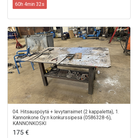
60h 4min 30s
04. Hitsauspöytä + levytarraimet (2 kappaletta), 1.
Kannonkone Oy:n konkurssipesä (0586328-6),
KANNONKOSKI
175 €