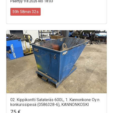
Päättyy 9.8.2026 klo 18:03
59h 58min 30s
02. Kippikontti Satateräs 600L, 1. Kannonkone Oy:n
konkurssipesä (0586328-6), KANNONKOSKI
75 €