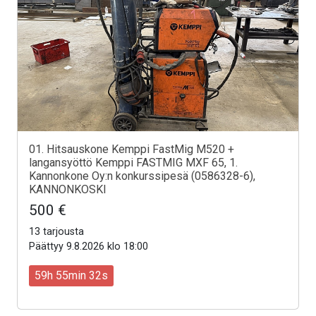
01. Hitsauskone Kemppi FastMig M520 +
langansyöttö Kemppi FASTMIG MXF 65, 1.
Kannonkone Oy:n konkurssipesä (0586328-6),
KANNONKOSKI
500 €
13 tarjousta
Päättyy 9.8.2026 klo 18:00
59h 55min 30s