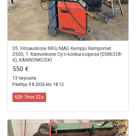
05. Hitsauskone MIG/MAG Kemppi Kempomat
2500, 1. Kannonkone Oy:n konkurssipesä (0586328-
6), KANNONKOSKI
550 €
13 tarjousta
Päättyy 9.8.2026 klo 18:12
60h 7min 30s