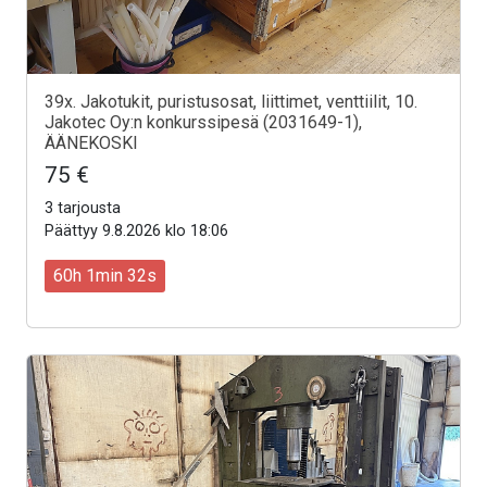
39x. Jakotukit, puristusosat, liittimet, venttiilit, 10.
Jakotec Oy:n konkurssipesä (2031649-1),
ÄÄNEKOSKI
75 €
3 tarjousta
Päättyy 9.8.2026 klo 18:06
60h 1min 30s