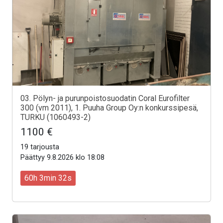
03. Pölyn- ja purunpoistosuodatin Coral Eurofilter
300 (vm 2011), 1. Puuha Group Oy:n konkurssipesä,
TURKU (1060493-2)
1100 €
19 tarjousta
Päättyy 9.8.2026 klo 18:08
60h 3min 30s