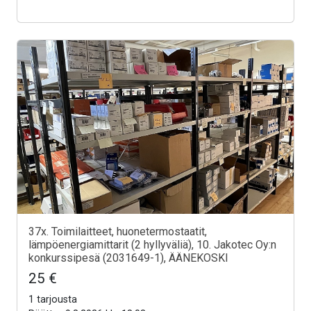
37x. Toimilaitteet, huonetermostaatit,
lämpöenergiamittarit (2 hyllyväliä), 10. Jakotec Oy:n
konkurssipesä (2031649-1), ÄÄNEKOSKI
25 €
1 tarjousta