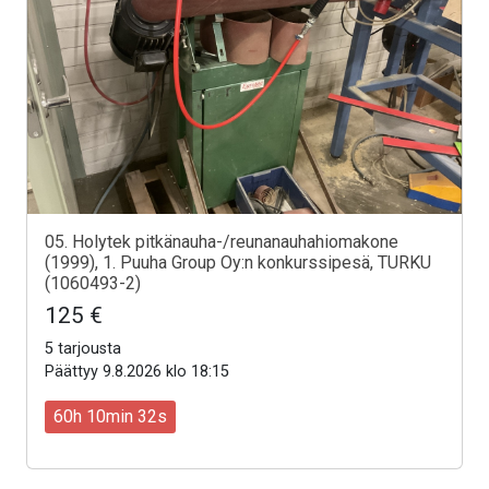
05. Holytek pitkänauha-/reunanauhahiomakone
(1999), 1. Puuha Group Oy:n konkurssipesä, TURKU
(1060493-2)
125 €
5 tarjousta
Päättyy 9.8.2026 klo 18:15
60h 10min 30s