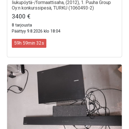
liukupöytä-/formaattisaha, (2012), 1. Puuha Group
Oy:n konkurssipesä, TURKU (1060493-2)
3400 €
8 tarjousta
Päättyy 9.8.2026 klo 18:04
59h 59min 30s