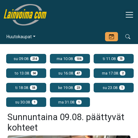
Huutokaupat
su 09.08.
ma 10.08.
ti 11.08.
214
106
70
to 13.08.
su 16.08.
ma 17.08.
34
47
2
ti 18.08.
ke 19.08.
su 23.08.
54
23
1
su 30.08.
ma 31.08.
1
1
Sunnuntaina 09.08. päättyvät
kohteet