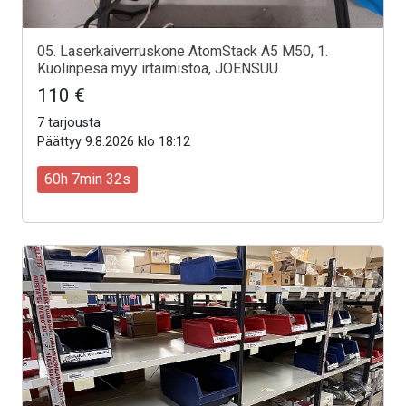
05. Laserkaiverruskone AtomStack A5 M50, 1.
Kuolinpesä myy irtaimistoa, JOENSUU
110 €
7 tarjousta
Päättyy 9.8.2026 klo 18:12
60h 7min 30s