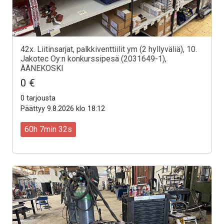
42x. Liitinsarjat, palkkiventtiilit ym (2 hyllyväliä), 10.
Jakotec Oy:n konkurssipesä (2031649-1),
ÄÄNEKOSKI
0 €
0 tarjousta
Päättyy 9.8.2026 klo 18:12
60h 7min 30s