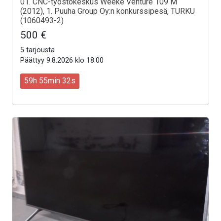
01. CNC-työstökeskus Weeke Venture 109 M
(2012), 1. Puuha Group Oy:n konkurssipesä, TURKU
(1060493-2)
500 €
5 tarjousta
Päättyy 9.8.2026 klo 18:00
59h 55min 30s