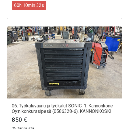
60h 10min 30s
06. Työkaluvaunu ja työkalut SONIC, 1. Kannonkone
Oy:n konkurssipesä (0586328-6), KANNONKOSKI
850 €
25 tarjousta