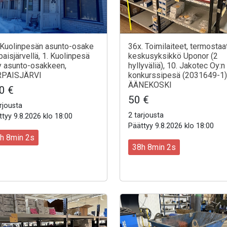
 Kuolinpesän asunto-osake
36x. Toimilaiteet, termostaat
paisjärvellä, 1. Kuolinpesä
keskusyksikkö Uponor (2
 asunto-osakkeen,
hyllyväliä), 10. Jakotec Oy:n
RPAISJÄRVI
konkurssipesä (2031649-1)
ÄÄNEKOSKI
0 €
50 €
rjousta
2 tarjousta
tyy 9.8.2026 klo 18:00
Päättyy 9.8.2026 klo 18:00
h 8min 0s
38h 8min 0s