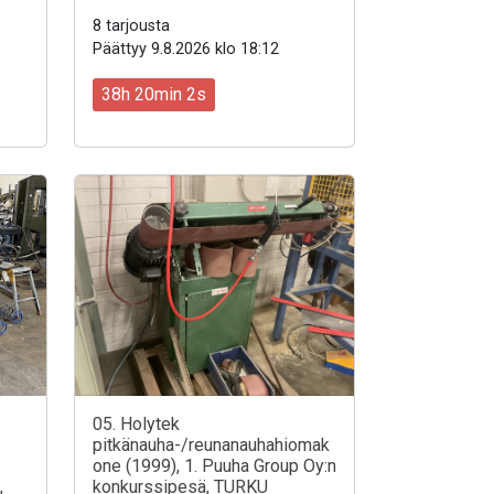
8 tarjousta
Päättyy 9.8.2026 klo 18:12
38h 20min 0s
05. Holytek
pitkänauha-/reunanauhahiomak
one (1999), 1. Puuha Group Oy:n
,
konkurssipesä, TURKU