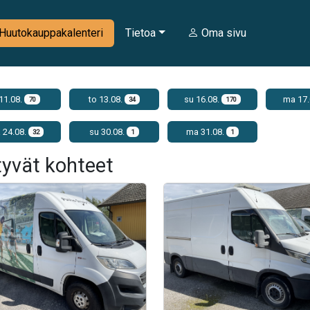
Huutokauppakalenteri
Tietoa
Oma sivu
 11.08.
to 13.08.
su 16.08.
ma 17.
70
34
170
 24.08.
su 30.08.
ma 31.08.
32
1
1
tyvät kohteet