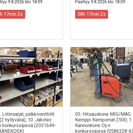
tyy 9.8.2026 klo 18:09
Päättyy 9.8.2026 klo 18:09
h 17min 0s
38h 17min 0s
 Liitinsarjat, palkkiventtiilit
05. Hitsauskone MIG/MAG
(2 hyllyväliä), 10. Jakotec
Kemppi Kempomat 2500, 1.
n konkurssipesä (2031649-
Kannonkone Oy:n
 ÄÄNEKOSKI
konkurssipesä (0586328-6)