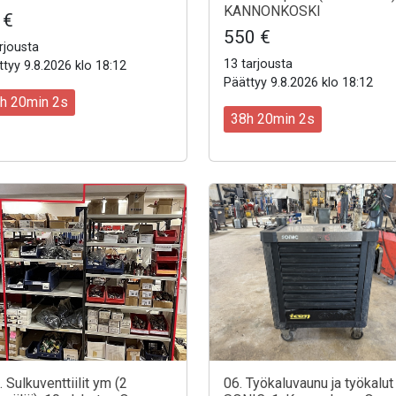
KANNONKOSKI
 €
550 €
rjousta
13 tarjousta
tyy 9.8.2026 klo 18:12
Päättyy 9.8.2026 klo 18:12
h 20min 0s
38h 20min 0s
. Sulkuventtiilit ym (2
06. Työkaluvaunu ja työkalut