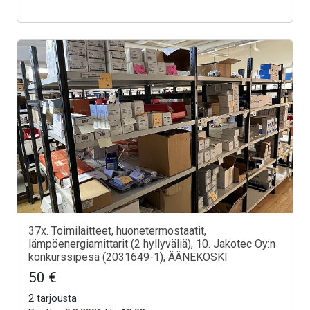
37x. Toimilaitteet, huonetermostaatit,
lämpöenergiamittarit (2 hyllyväliä), 10. Jakotec Oy:n
konkurssipesä (2031649-1), ÄÄNEKOSKI
50 €
2 tarjousta