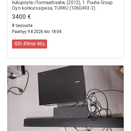
liukupöytä-/formaattisaha, (2012), 1. Puuha Group
Oy:n konkurssipesä, TURKU (1060493-2)
3400 €
8 tarjousta
Päättyy 9.8.2026 klo 18:04
42h 49min 44s