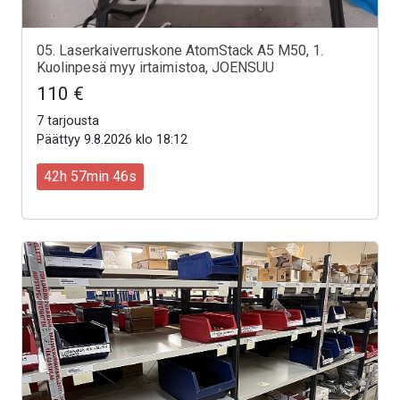
05. Laserkaiverruskone AtomStack A5 M50, 1.
Kuolinpesä myy irtaimistoa, JOENSUU
110 €
7 tarjousta
Päättyy 9.8.2026 klo 18:12
42h 57min 44s