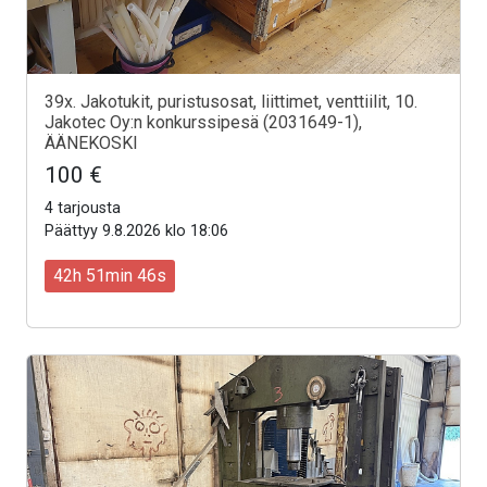
39x. Jakotukit, puristusosat, liittimet, venttiilit, 10.
Jakotec Oy:n konkurssipesä (2031649-1),
ÄÄNEKOSKI
100 €
4 tarjousta
Päättyy 9.8.2026 klo 18:06
42h 51min 44s