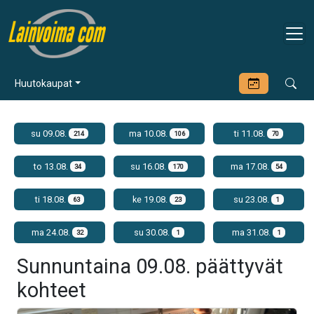
Huutokaupat
su 09.08.
ma 10.08.
ti 11.08.
214
106
70
to 13.08.
su 16.08.
ma 17.08.
34
170
54
ti 18.08.
ke 19.08.
su 23.08.
63
23
1
ma 24.08.
su 30.08.
ma 31.08.
32
1
1
Sunnuntaina 09.08. päättyvät
kohteet