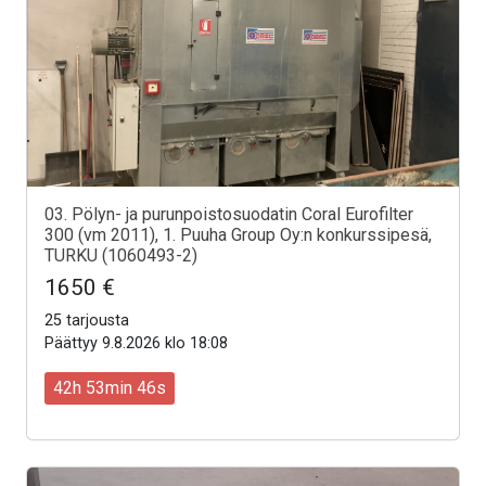
03. Pölyn- ja purunpoistosuodatin Coral Eurofilter
300 (vm 2011), 1. Puuha Group Oy:n konkurssipesä,
TURKU (1060493-2)
1650 €
25 tarjousta
Päättyy 9.8.2026 klo 18:08
42h 53min 44s