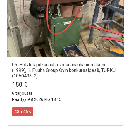
05. Holytek pitkänauha-/reunanauhahiomakone
(1999), 1. Puuha Group Oy:n konkurssipesä, TURKU
(1060493-2)
150 €
6 tarjousta
Päättyy 9.8.2026 klo 18:15
43h 44s