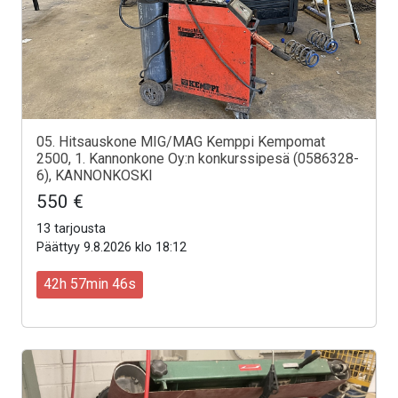
05. Hitsauskone MIG/MAG Kemppi Kempomat
2500, 1. Kannonkone Oy:n konkurssipesä (0586328-
6), KANNONKOSKI
550 €
13 tarjousta
Päättyy 9.8.2026 klo 18:12
42h 57min 44s