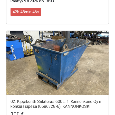
Päättyy 9.8.2026 klo 18:03
42h 48min 44s
02. Kippikontti Satateräs 600L, 1. Kannonkone Oy:n
konkurssipesä (0586328-6), KANNONKOSKI
100 €