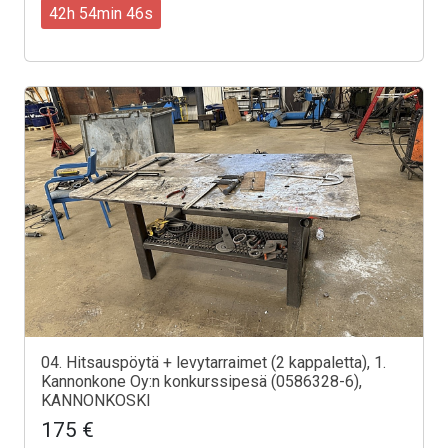
42h 54min 44s
04. Hitsauspöytä + levytarraimet (2 kappaletta), 1.
Kannonkone Oy:n konkurssipesä (0586328-6),
KANNONKOSKI
175 €