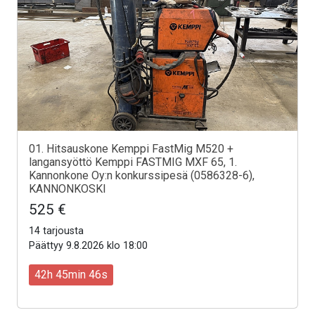
01. Hitsauskone Kemppi FastMig M520 +
langansyöttö Kemppi FASTMIG MXF 65, 1.
Kannonkone Oy:n konkurssipesä (0586328-6),
KANNONKOSKI
525 €
14 tarjousta
Päättyy 9.8.2026 klo 18:00
42h 45min 44s