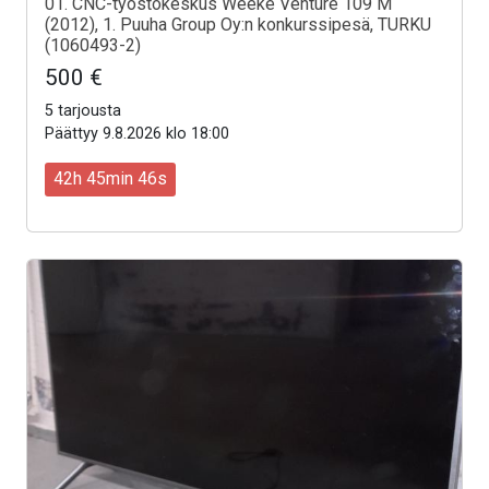
01. CNC-työstökeskus Weeke Venture 109 M
(2012), 1. Puuha Group Oy:n konkurssipesä, TURKU
(1060493-2)
500 €
5 tarjousta
Päättyy 9.8.2026 klo 18:00
42h 45min 44s