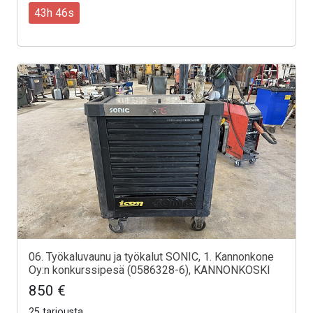
43h 44s
06. Työkaluvaunu ja työkalut SONIC, 1. Kannonkone
Oy:n konkurssipesä (0586328-6), KANNONKOSKI
850 €
25 tarjousta