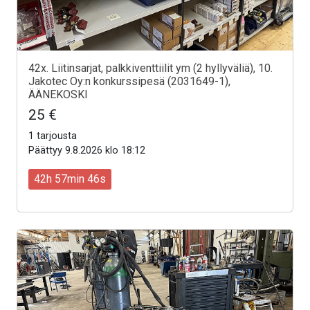
42x. Liitinsarjat, palkkiventtiilit ym (2 hyllyväliä), 10.
Jakotec Oy:n konkurssipesä (2031649-1),
ÄÄNEKOSKI
25 €
1 tarjousta
Päättyy 9.8.2026 klo 18:12
42h 57min 44s