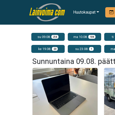
Huutokaupat
su 09.08.
ma 10.08.
ti
214
106
ke 19.08.
su 23.08.
ma
23
1
Sunnuntaina 09.08. päät