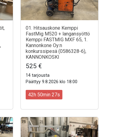
it,
01. Hitsauskone Kemppi
FastMig M520 + langansyöttö
Kemppi FASTMIG MXF 65, 1.
,
Kannonkone Oy:n
konkurssipesä (0586328-6),
KANNONKOSKI
525 €
14 tarjousta
Päättyy 9.8.2026 klo 18:00
42h 50min 25s