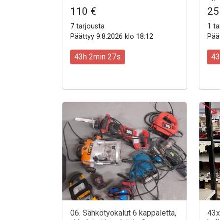
110 €
25
7 tarjousta
1 ta
Päättyy 9.8.2026 klo 18:12
Päät
43h 2min 25s
43
06. Sähkötyökalut 6 kappaletta,
43x