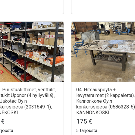
 Puristusliittimet, venttiilit,
04. Hitsauspöytä +
tukit Uponor (4 hyllyväliä) ,
levytarraimet (2 kappaletta),
 Jakotec Oy:n
Kannonkone Oy:n
kurssipesä (2031649-1),
konkurssipesä (0586328-6)
NEKOSKI
KANNONKOSKI
 €
175 €
rjousta
5 tarjousta