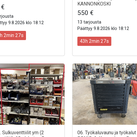
KANNONKOSKI
 €
550 €
rjousta
13 tarjousta
tyy 9.8.2026 klo 18:12
Päättyy 9.8.2026 klo 18:12
h 2min 25s
43h 2min 25s
. Sulkuventtiilit ym (2
06. Työkaluvaunu ja työkalut