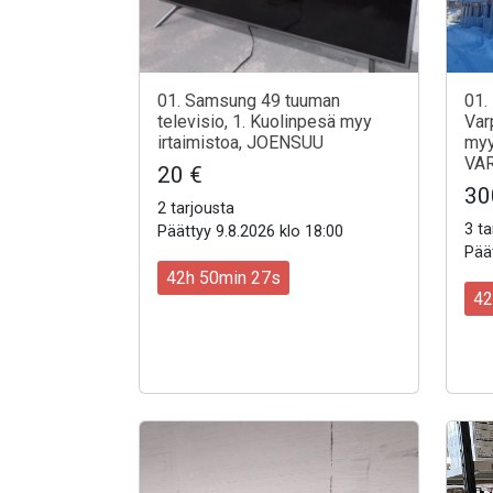
01. Samsung 49 tuuman
01.
televisio, 1. Kuolinpesä myy
Var
irtaimistoa, JOENSUU
myy
VA
20 €
30
2 tarjousta
3 ta
Päättyy 9.8.2026 klo 18:00
Päät
42h 50min 25s
42