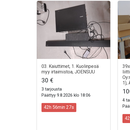
03. Kaiuttimet, 1. Kuolinpesä
39x
myy irtaimistoa, JOENSUU
liit
Oy:
30 €
1),
3 tarjousta
10
Päättyy 9.8.2026 klo 18:06
4 ta
Päät
42h 56min 25s
42