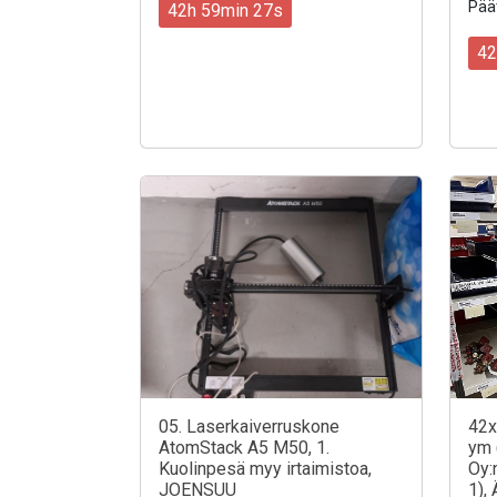
Päät
42h 59min 25s
42
05. Laserkaiverruskone
42x.
AtomStack A5 M50, 1.
ym 
Kuolinpesä myy irtaimistoa,
Oy:
JOENSUU
1),