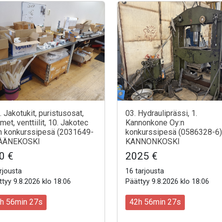
. Jakotukit, puristusosat,
03. Hydrauliprässi, 1.
timet, venttiilit, 10. Jakotec
Kannonkone Oy:n
n konkurssipesä (2031649-
konkurssipesä (0586328-6)
 ÄÄNEKOSKI
KANNONKOSKI
0 €
2025 €
rjousta
16 tarjousta
tyy 9.8.2026 klo 18:06
Päättyy 9.8.2026 klo 18:06
h 56min 25s
42h 56min 25s