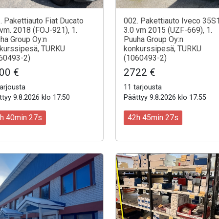
. Pakettiauto Fiat Ducato
002. Pakettiauto Iveco 35S
 vm. 2018 (FOJ-921), 1.
3.0 vm 2015 (UZF-669), 1.
ha Group Oy:n
Puuha Group Oy:n
kurssipesä, TURKU
konkurssipesä, TURKU
60493-2)
(1060493-2)
00 €
2722 €
arjousta
11 tarjousta
tyy 9.8.2026 klo 17:50
Päättyy 9.8.2026 klo 17:55
h 40min 25s
42h 45min 25s