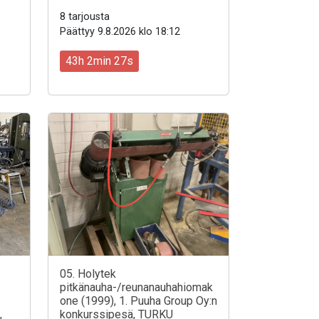
8 tarjousta
Päättyy 9.8.2026 klo 18:12
43h 2min 25s
05. Holytek
pitkänauha-/reunanauhahiomak
one (1999), 1. Puuha Group Oy:n
,
konkurssipesä, TURKU