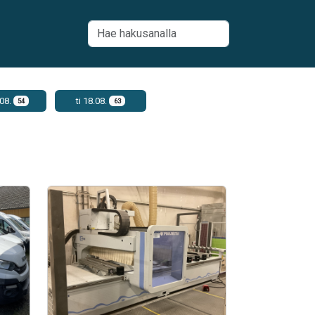
08.
ti 18.08.
54
63