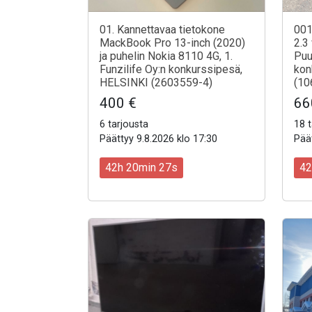
01. Kannettavaa tietokone
001
MackBook Pro 13-inch (2020)
2.3
ja puhelin Nokia 8110 4G, 1.
Puu
Funzilife Oy:n konkurssipesä,
kon
HELSINKI (2603559-4)
(10
400 €
66
6 tarjousta
18 t
Päättyy 9.8.2026 klo 17:30
Päät
42h 20min 25s
42