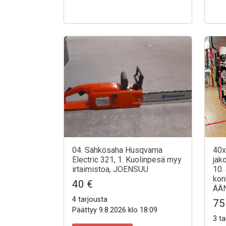
04. Sähkösaha Husqvarna
40x.
Electric 321, 1. Kuolinpesä myy
jako
irtaimistoa, JOENSUU
10.
kon
40 €
ÄÄ
4 tarjousta
75
Päättyy 9.8.2026 klo 18:09
3 ta