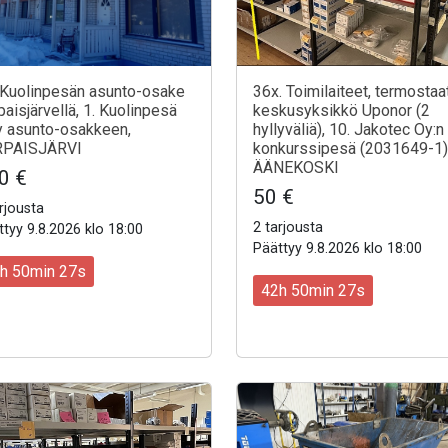
 Kuolinpesän asunto-osake
36x. Toimilaiteet, termostaat
paisjärvellä, 1. Kuolinpesä
keskusyksikkö Uponor (2
 asunto-osakkeen,
hyllyväliä), 10. Jakotec Oy:n
RPAISJÄRVI
konkurssipesä (2031649-1)
ÄÄNEKOSKI
0 €
50 €
rjousta
2 tarjousta
tyy 9.8.2026 klo 18:00
Päättyy 9.8.2026 klo 18:00
h 50min 25s
42h 50min 25s