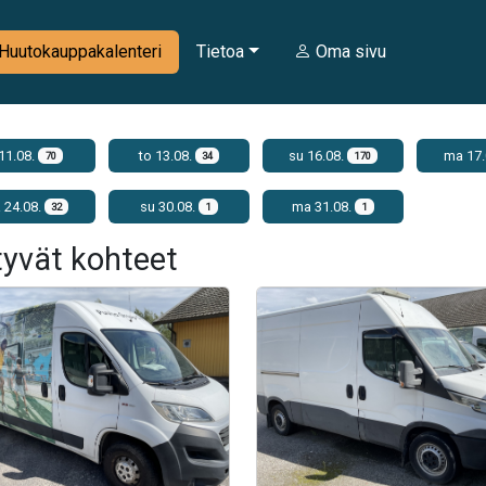
Huutokauppakalenteri
Tietoa
Oma sivu
 11.08.
to 13.08.
su 16.08.
ma 17.
70
34
170
 24.08.
su 30.08.
ma 31.08.
32
1
1
tyvät kohteet