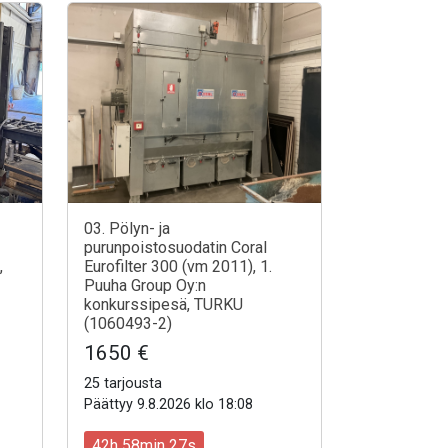
03. Pölyn- ja
purunpoistosuodatin Coral
,
Eurofilter 300 (vm 2011), 1.
Puuha Group Oy:n
konkurssipesä, TURKU
(1060493-2)
1650 €
25 tarjousta
Päättyy 9.8.2026 klo 18:08
42h 58min 25s