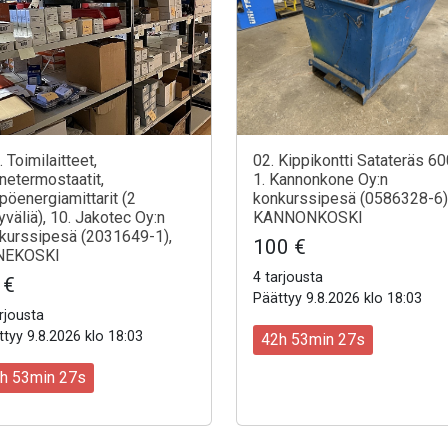
 Toimilaitteet,
02. Kippikontti Satateräs 60
netermostaatit,
1. Kannonkone Oy:n
pöenergiamittarit (2
konkurssipesä (0586328-6)
lyväliä), 10. Jakotec Oy:n
KANNONKOSKI
kurssipesä (2031649-1),
100 €
NEKOSKI
4 tarjousta
 €
Päättyy 9.8.2026 klo 18:03
rjousta
tyy 9.8.2026 klo 18:03
42h 53min 25s
h 53min 25s