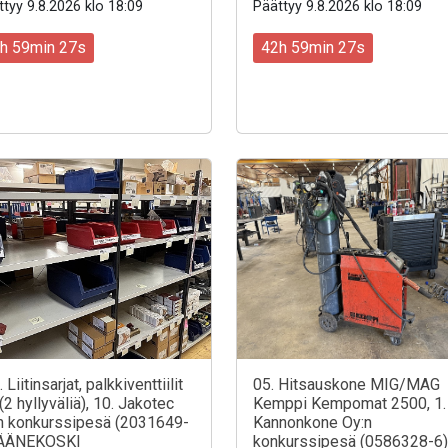
tyy 9.8.2026 klo 18:09
Päättyy 9.8.2026 klo 18:09
h 59min 25s
42h 59min 25s
 Liitinsarjat, palkkiventtiilit
05. Hitsauskone MIG/MAG
(2 hyllyväliä), 10. Jakotec
Kemppi Kempomat 2500, 1.
n konkurssipesä (2031649-
Kannonkone Oy:n
 ÄÄNEKOSKI
konkurssipesä (0586328-6)