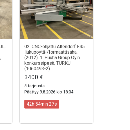
0L,
02. CNC-ohjattu Altendorf F45
liukupöytä-/formaattisaha,
,
(2012), 1. Puuha Group Oy:n
konkurssipesä, TURKU
(1060493-2)
3400 €
8 tarjousta
Päättyy 9.8.2026 klo 18:04
42h 54min 25s