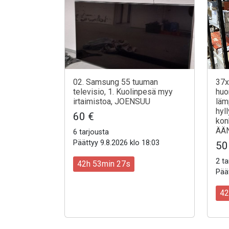
02. Samsung 55 tuuman
37x.
televisio, 1. Kuolinpesä myy
huo
irtaimistoa, JOENSUU
läm
hyl
60 €
kon
ÄÄ
6 tarjousta
Päättyy 9.8.2026 klo 18:03
50
2 ta
42h 53min 25s
Päät
42