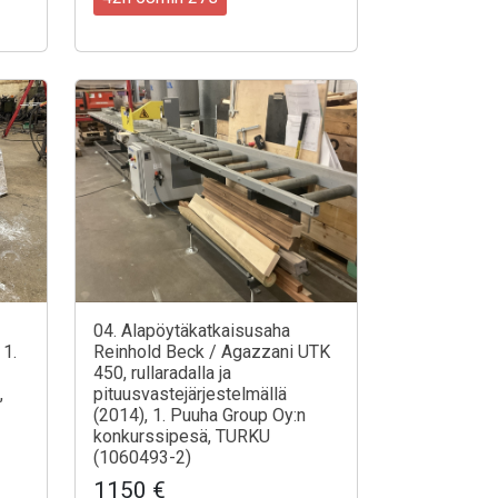
04. Alapöytäkatkaisusaha
 1.
Reinhold Beck / Agazzani UTK
450, rullaradalla ja
,
pituusvastejärjestelmällä
(2014), 1. Puuha Group Oy:n
konkurssipesä, TURKU
(1060493-2)
1150 €