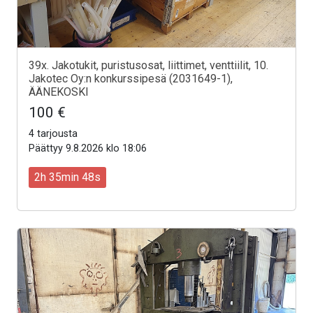
39x. Jakotukit, puristusosat, liittimet, venttiilit, 10.
Jakotec Oy:n konkurssipesä (2031649-1),
ÄÄNEKOSKI
100 €
4 tarjousta
Päättyy 9.8.2026 klo 18:06
2h 35min 46s