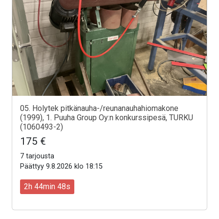
05. Holytek pitkänauha-/reunanauhahiomakone
(1999), 1. Puuha Group Oy:n konkurssipesä, TURKU
(1060493-2)
175 €
7 tarjousta
Päättyy 9.8.2026 klo 18:15
2h 44min 46s