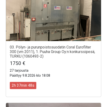
03. Pölyn- ja purunpoistosuodatin Coral Eurofilter
300 (vm 2011), 1. Puuha Group Oy:n konkurssipesä,
TURKU (1060493-2)
1750 €
27 tarjousta
Päättyy 9.8.2026 klo 18:08
2h 37min 46s