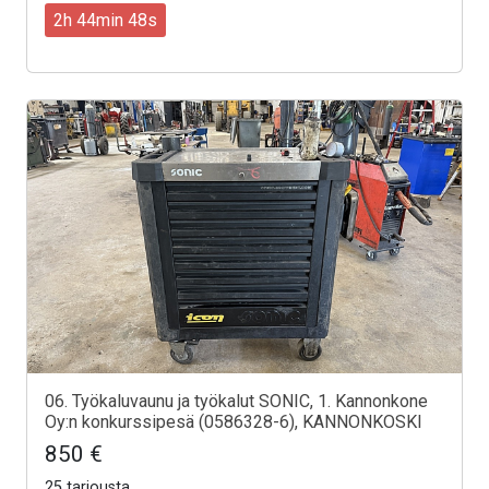
2h 44min 46s
06. Työkaluvaunu ja työkalut SONIC, 1. Kannonkone
Oy:n konkurssipesä (0586328-6), KANNONKOSKI
850 €
25 tarjousta