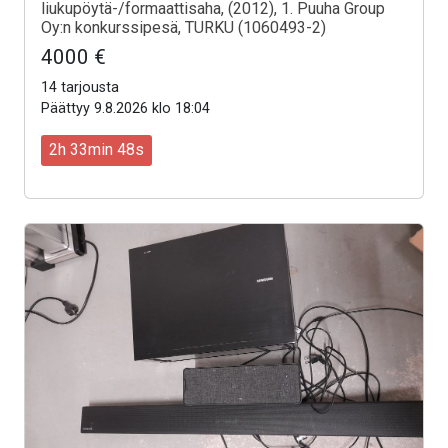
liukupöytä-/formaattisaha, (2012), 1. Puuha Group
Oy:n konkurssipesä, TURKU (1060493-2)
4000 €
14 tarjousta
Päättyy 9.8.2026 klo 18:04
2h 33min 46s