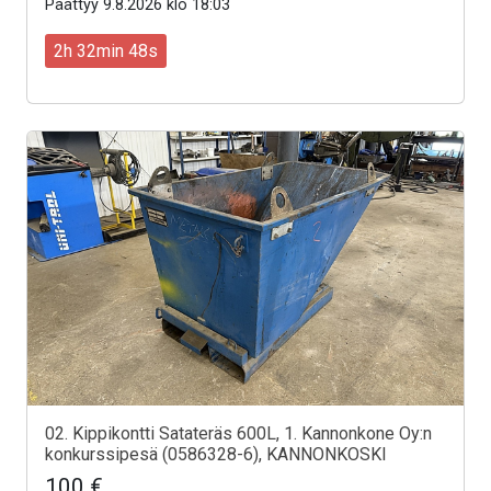
Päättyy 9.8.2026 klo 18:03
2h 32min 46s
02. Kippikontti Satateräs 600L, 1. Kannonkone Oy:n
konkurssipesä (0586328-6), KANNONKOSKI
100 €