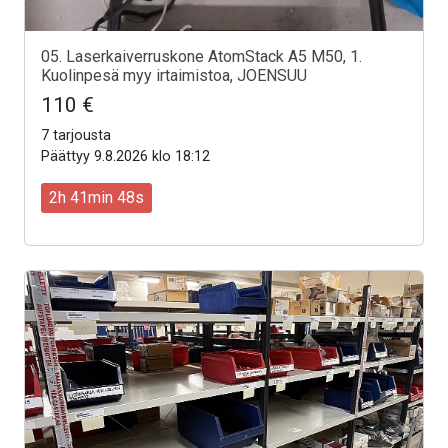
05. Laserkaiverruskone AtomStack A5 M50, 1.
Kuolinpesä myy irtaimistoa, JOENSUU
110 €
7 tarjousta
Päättyy 9.8.2026 klo 18:12
2h 41min 46s