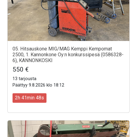
05. Hitsauskone MIG/MAG Kemppi Kempomat
2500, 1. Kannonkone Oy:n konkurssipesä (0586328-
6), KANNONKOSKI
550 €
13 tarjousta
Päättyy 9.8.2026 klo 18:12
2h 41min 46s