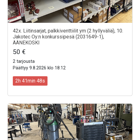
42x. Liitinsarjat, palkkiventtiilit ym (2 hyllyväliä), 10.
Jakotec Oy:n konkurssipesä (2031649-1),
ÄÄNEKOSKI
50 €
2 tarjousta
Päättyy 9.8.2026 klo 18:12
2h 41min 46s