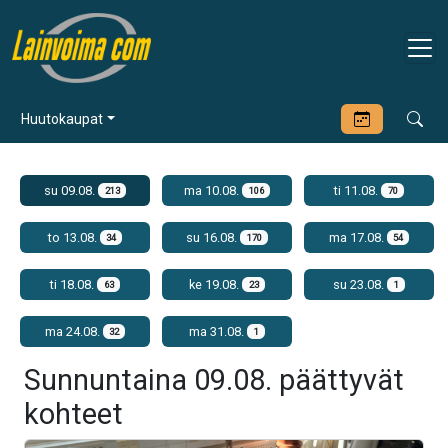
Huutokaupat
su 09.08.
ma 10.08.
ti 11.08.
213
106
70
to 13.08.
su 16.08.
ma 17.08.
34
170
54
ti 18.08.
ke 19.08.
su 23.08.
63
23
1
ma 24.08.
ma 31.08.
32
1
Sunnuntaina 09.08. päättyvät
kohteet