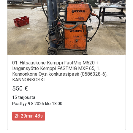
01. Hitsauskone Kemppi FastMig M520 +
langansyöttö Kemppi FASTMIG MXF 65, 1.
Kannonkone Oy:n konkurssipesä (0586328-6),
KANNONKOSKI
550 €
15 tarjousta
Päättyy 9.8.2026 klo 18:00
2h 29min 46s