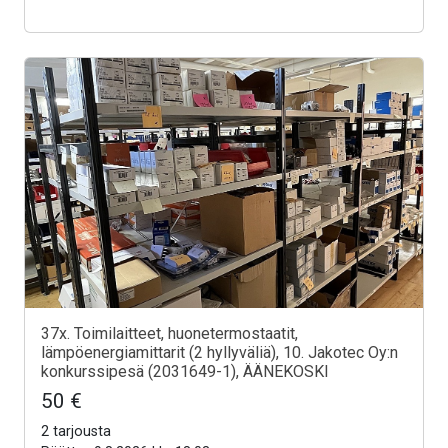
37x. Toimilaitteet, huonetermostaatit,
lämpöenergiamittarit (2 hyllyväliä), 10. Jakotec Oy:n
konkurssipesä (2031649-1), ÄÄNEKOSKI
50 €
2 tarjousta