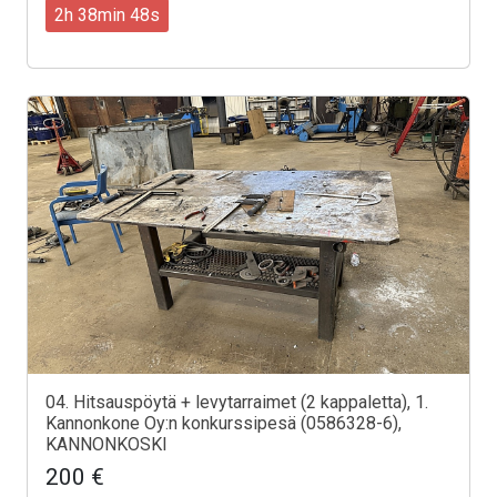
2h 38min 46s
04. Hitsauspöytä + levytarraimet (2 kappaletta), 1.
Kannonkone Oy:n konkurssipesä (0586328-6),
KANNONKOSKI
200 €