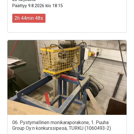
Päättyy 9.8.2026 klo 18:15
2h 44min 46s
06. Pystymallinen monikaraporakone, 1. Puuha
Group Oy:n konkurssipesä, TURKU (1060493-2)