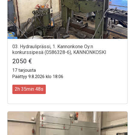
03. Hydrauliprässi, 1. Kannonkone Oy:n
konkurssipesä (0586328-6), KANNONKOSKI
2050 €
17 tarjousta
Päättyy 9.8.2026 klo 18:06
2h 35min 46s