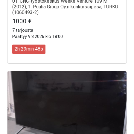
01. CNC-työstökeskus Weeke Venture 109 M
(2012), 1. Puuha Group Oy:n konkurssipesä, TURKU
(1060493-2)
1000 €
7 tarjousta
Päättyy 9.8.2026 klo 18:00
2h 29min 46s